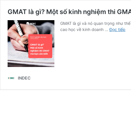
GMAT là gì? Một số kinh nghiệm thi GM
GMAT là gì và nó quan trọng như thế
GM
cao học về kinh doanh …
Đọc tiếp
là
gì?
Mộ
số
ki
ng
thi
INDEC
GM
mà
bạ
cầ
biế