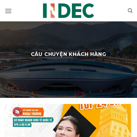
Bỏ
qua
nội
dung
CÂU CHUYỆN KHÁCH HÀNG