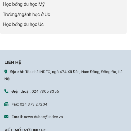
Học bổng du học Mỹ
sự
nghiệp
Trường/ngành học ở Úc
Học bổng du học Úc
LIÊN HỆ
Địa chỉ:
Tòa nhà INDEC, ngõ 474 Xã Đàn, Nam Đồng, Đống Đa, Hà
Nội
Điện thoại:
024 7305 3355
Fax:
024 373 27204
Email:
news.duhoc@indec.vn
KẾT NỐI VỚI INDEC