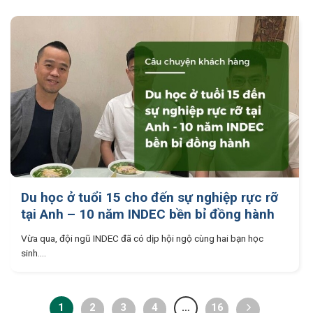
Du học ở tuổi 15 cho đến sự nghiệp rực rỡ
tại Anh – 10 năm INDEC bền bỉ đồng hành
Vừa qua, đội ngũ INDEC đã có dịp hội ngộ cùng hai bạn học
sinh....
1
2
3
4
…
16