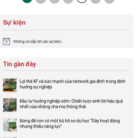
Sự kiện
Không có sắp tới các sự kiện.
Notice
Tin gần đây
Lợi thế 4F và sức mạnh của network gia đình trong định
hướng sự nghiệp
Không
có
Đầu tư hướng nghiệp sớm: Chiến lược sinh lời hiệu quả
bình
nhất của những cha mẹ thông thái
luận
Không
ở
có
Lợi
Đừng để con có một bộ hồ sơ du học “Dày hoạt động
bình
thế
nhưng thiếu năng lực”
luận
4F
Không
ở
và
có