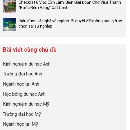
Đầu
Checklist 6 Việc Cần Làm: Biến Giai Đoạn Chờ Visa Thành
sức
bình
tư
“Bước Đệm Vàng” Cất Cánh
mạnh
luận
hướng
Không
của
ở
nghiệp
có
network
Đừng
Hiểu đúng về nghề và ngành: Bí quyết để không bao giờ sợ
sớm:
bình
gia
để
chọn sai sự nghiệp
Chiến
luận
đình
con
Không
lược
ở
trong
có
có
sinh
Checklist
định
một
bình
lời
6
hướng
bộ
luận
hiệu
Bài viết cùng chủ đề
Việc
sự
hồ
ở
quả
Cần
nghiệp
sơ
Hiểu
nhất
Làm:
du
đúng
Kinh nghiệm du học Anh
của
Biến
học
về
những
Giai
“Dày
nghề
Trường đại học Anh
cha
Đoạn
hoạt
và
mẹ
Chờ
động
ngành:
Ngành học tại Anh
thông
Visa
nhưng
Bí
thái
Thành
thiếu
quyết
Học bổng du học Anh
“Bước
năng
để
Đệm
lực”
Kinh nghiệm du học Mỹ
không
Vàng”
bao
Cất
Trường đại học Mỹ
giờ
Cánh
sợ
Ngành học tại Mỹ
chọn
sai