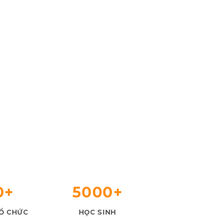
0+
5000+
TỔ CHỨC
HỌC SINH