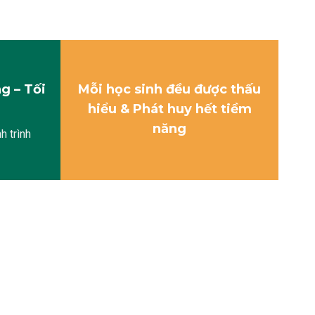
g – Tối
Mỗi học sinh đều được thấu
hiểu & Phát huy hết tiềm
năng
h trình