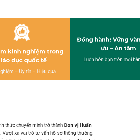
Đồng hành: Vững vàn
ưu – An tâm
m kinh nghiệm trong
Luôn bên bạn trên mọi hàn
iáo dục quốc tế
nghiệm – Uy tín – Hiệu quả
nh thức chuyển mình trở thành
Đơn vị Huấn
ế
. Vượt xa vai trò tư vấn hồ sơ thông thường,