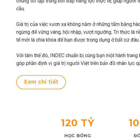
chúng tôi tập trung bồi đắp năng lực thực tế, giúp người tr
cầu.
Giá trị của việc vươn xa không nằm ở những tấm bằng hào
ngừng để vững vàng, hội nhập, vượt ngưỡng. Tri thức là nề
tế mới là chìa khóa để bạn được trọng dụng ở bất cứ đâu.
Với tâm thế đó, INDEC chuẩn bị cùng bạn một hành trang 
góp phần định vị giá trị người Việt trên bản đồ nhân lực q
Xem chi tiết
120 TỶ
1
HỌC BỔNG
ĐỐ