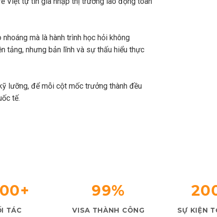
ẻ Việt tự tin gia nhập thị trường lao động toàn
 nhoáng mà là hành trình học hỏi không
n tảng, nhưng bản lĩnh và sự thấu hiểu thực
kỹ lưỡng, để mỗi cột mốc trưởng thành đều
uốc tế.
000+
99%
20
I TÁC
VISA THÀNH CÔNG
SỰ KIỆN 