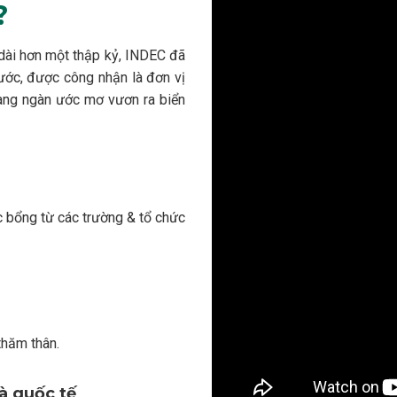
?
ài hơn một thập kỷ, INDEC đã
nước, được công nhận là đơn vị
àng ngàn ước mơ vươn ra biển
c bổng từ các trường & tổ chức
thăm thân.
à quốc tế