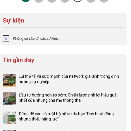
Sự kiện
Không có sắp tới các sự kiện.
Notice
Tin gần đây
Lợi thế 4F và sức mạnh của network gia đình trong định
hướng sự nghiệp
Không
có
Đầu tư hướng nghiệp sớm: Chiến lược sinh lời hiệu quả
bình
nhất của những cha mẹ thông thái
luận
Không
ở
có
Lợi
Đừng để con có một bộ hồ sơ du học “Dày hoạt động
bình
thế
nhưng thiếu năng lực”
luận
4F
Không
ở
và
có