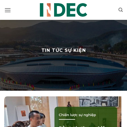
Bỏ
qua
nội
dung
TIN TỨC SỰ KIỆN