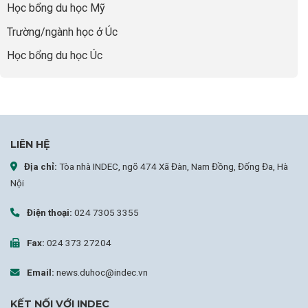
Học bổng du học Mỹ
sự
nghiệp
Trường/ngành học ở Úc
Học bổng du học Úc
LIÊN HỆ
Địa chỉ:
Tòa nhà INDEC, ngõ 474 Xã Đàn, Nam Đồng, Đống Đa, Hà
Nội
Điện thoại:
024 7305 3355
Fax:
024 373 27204
Email:
news.duhoc@indec.vn
KẾT NỐI VỚI INDEC