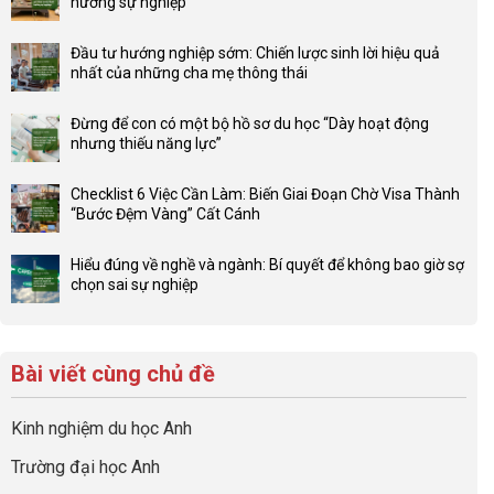
hướng sự nghiệp
Không
có
Đầu tư hướng nghiệp sớm: Chiến lược sinh lời hiệu quả
bình
nhất của những cha mẹ thông thái
luận
Không
ở
có
Lợi
Đừng để con có một bộ hồ sơ du học “Dày hoạt động
bình
thế
nhưng thiếu năng lực”
luận
4F
Không
ở
và
có
Đầu
Checklist 6 Việc Cần Làm: Biến Giai Đoạn Chờ Visa Thành
sức
bình
tư
“Bước Đệm Vàng” Cất Cánh
mạnh
luận
hướng
Không
của
ở
nghiệp
có
network
Đừng
Hiểu đúng về nghề và ngành: Bí quyết để không bao giờ sợ
sớm:
bình
gia
để
chọn sai sự nghiệp
Chiến
luận
đình
con
Không
lược
ở
trong
có
có
sinh
Checklist
định
một
bình
lời
6
hướng
bộ
luận
hiệu
Bài viết cùng chủ đề
Việc
sự
hồ
ở
quả
Cần
nghiệp
sơ
Hiểu
nhất
Làm:
du
đúng
Kinh nghiệm du học Anh
của
Biến
học
về
những
Giai
“Dày
nghề
Trường đại học Anh
cha
Đoạn
hoạt
và
mẹ
Chờ