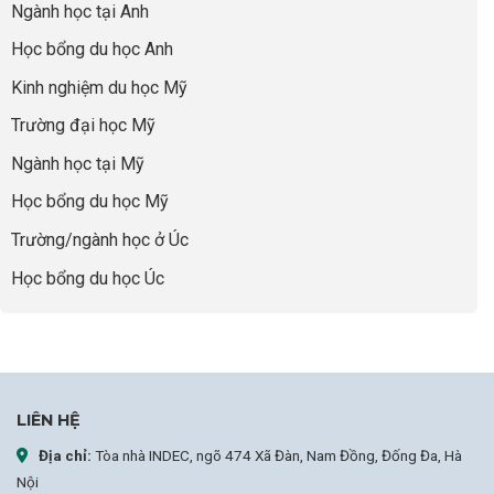
động
ngành:
Ngành học tại Anh
thông
Visa
nhưng
Bí
thái
Thành
thiếu
quyết
Học bổng du học Anh
“Bước
năng
để
Đệm
lực”
Kinh nghiệm du học Mỹ
không
Vàng”
bao
Cất
Trường đại học Mỹ
giờ
Cánh
sợ
Ngành học tại Mỹ
chọn
sai
Học bổng du học Mỹ
sự
nghiệp
Trường/ngành học ở Úc
Học bổng du học Úc
LIÊN HỆ
Địa chỉ:
Tòa nhà INDEC, ngõ 474 Xã Đàn, Nam Đồng, Đống Đa, Hà
Nội