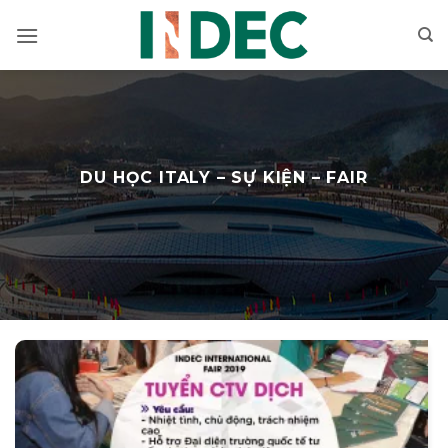
Bỏ
qua
nội
dung
DU HỌC ITALY – SỰ KIỆN – FAIR