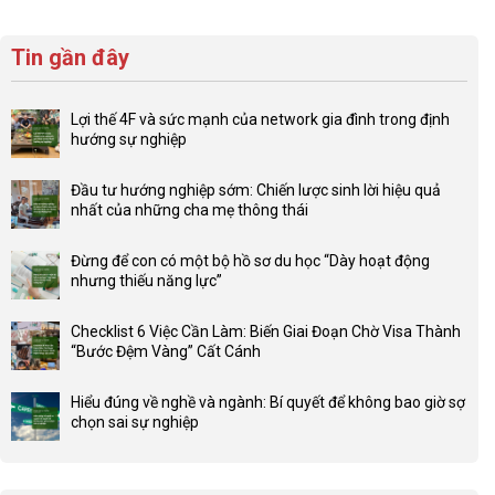
Tin gần đây
Lợi thế 4F và sức mạnh của network gia đình trong định
hướng sự nghiệp
Không
có
Đầu tư hướng nghiệp sớm: Chiến lược sinh lời hiệu quả
bình
nhất của những cha mẹ thông thái
luận
Không
ở
có
Lợi
Đừng để con có một bộ hồ sơ du học “Dày hoạt động
bình
thế
nhưng thiếu năng lực”
luận
4F
Không
ở
và
có
Đầu
Checklist 6 Việc Cần Làm: Biến Giai Đoạn Chờ Visa Thành
sức
bình
tư
“Bước Đệm Vàng” Cất Cánh
mạnh
luận
hướng
Không
của
ở
nghiệp
có
network
Đừng
Hiểu đúng về nghề và ngành: Bí quyết để không bao giờ sợ
sớm:
bình
gia
để
chọn sai sự nghiệp
Chiến
luận
đình
con
Không
lược
ở
trong
có
có
sinh
Checklist
định
một
bình
lời
6
hướng