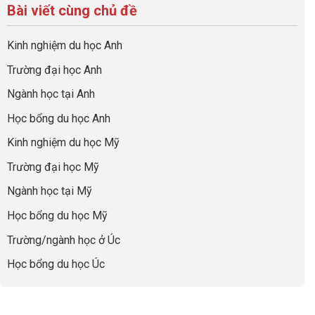
bộ
luận
hiệu
Bài viết cùng chủ đề
Việc
sự
hồ
ở
quả
Cần
nghiệp
sơ
Hiểu
nhất
Làm:
du
đúng
Kinh nghiệm du học Anh
của
Biến
học
về
những
Giai
“Dày
nghề
Trường đại học Anh
cha
Đoạn
hoạt
và
mẹ
Chờ
động
ngành:
Ngành học tại Anh
thông
Visa
nhưng
Bí
thái
Thành
thiếu
quyết
Học bổng du học Anh
“Bước
năng
để
Đệm
lực”
Kinh nghiệm du học Mỹ
không
Vàng”
bao
Cất
Trường đại học Mỹ
giờ
Cánh
sợ
Ngành học tại Mỹ
chọn
sai
Học bổng du học Mỹ
sự
nghiệp
Trường/ngành học ở Úc
Học bổng du học Úc