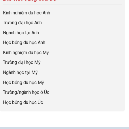
ở
quả
Cần
nghiệp
sơ
Hiểu
nhất
Làm:
du
đúng
Kinh nghiệm du học Anh
của
Biến
học
về
những
Giai
“Dày
nghề
Trường đại học Anh
cha
Đoạn
hoạt
và
mẹ
Chờ
động
ngành:
Ngành học tại Anh
thông
Visa
nhưng
Bí
thái
Thành
thiếu
quyết
Học bổng du học Anh
“Bước
năng
để
Đệm
lực”
Kinh nghiệm du học Mỹ
không
Vàng”
bao
Cất
Trường đại học Mỹ
giờ
Cánh
sợ
Ngành học tại Mỹ
chọn
sai
Học bổng du học Mỹ
sự
nghiệp
Trường/ngành học ở Úc
Học bổng du học Úc