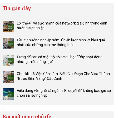
Tin gần đây
Lợi thế 4F và sức mạnh của network gia đình trong định
hướng sự nghiệp
Không
có
Đầu tư hướng nghiệp sớm: Chiến lược sinh lời hiệu quả
bình
nhất của những cha mẹ thông thái
luận
Không
ở
có
Lợi
Đừng để con có một bộ hồ sơ du học “Dày hoạt động
bình
thế
nhưng thiếu năng lực”
luận
4F
Không
ở
và
có
Đầu
Checklist 6 Việc Cần Làm: Biến Giai Đoạn Chờ Visa Thành
sức
bình
tư
“Bước Đệm Vàng” Cất Cánh
mạnh
luận
hướng
Không
của
ở
nghiệp
có
network
Đừng
Hiểu đúng về nghề và ngành: Bí quyết để không bao giờ sợ
sớm:
bình
gia
để
chọn sai sự nghiệp
Chiến
luận
đình
con
Không
lược
ở
trong
có
có
sinh
Checklist
định
một
bình
lời
6
hướng
bộ
luận
hiệu
Bài viết cùng chủ đề
Việc
sự
hồ