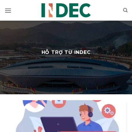
Bỏ
qua
nội
dung
HỖ TRỢ TỪ INDEC