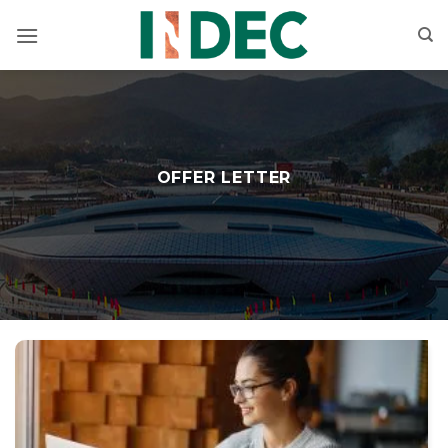
Bỏ
qua
nội
dung
OFFER LETTER