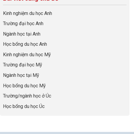
ở
quả
Cần
nghiệp
sơ
Hiểu
nhất
Làm:
du
đúng
Kinh nghiệm du học Anh
của
Biến
học
về
những
Giai
“Dày
nghề
Trường đại học Anh
cha
Đoạn
hoạt
và
mẹ
Chờ
động
ngành:
Ngành học tại Anh
thông
Visa
nhưng
Bí
thái
Thành
thiếu
quyết
Học bổng du học Anh
“Bước
năng
để
Đệm
lực”
Kinh nghiệm du học Mỹ
không
Vàng”
bao
Cất
Trường đại học Mỹ
giờ
Cánh
sợ
Ngành học tại Mỹ
chọn
sai
Học bổng du học Mỹ
sự
nghiệp
Trường/ngành học ở Úc
Học bổng du học Úc