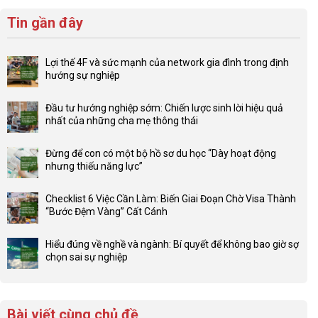
Tin gần đây
Lợi thế 4F và sức mạnh của network gia đình trong định
hướng sự nghiệp
Không
có
Đầu tư hướng nghiệp sớm: Chiến lược sinh lời hiệu quả
bình
nhất của những cha mẹ thông thái
luận
Không
ở
có
Lợi
Đừng để con có một bộ hồ sơ du học “Dày hoạt động
bình
thế
nhưng thiếu năng lực”
luận
4F
Không
ở
và
có
Đầu
Checklist 6 Việc Cần Làm: Biến Giai Đoạn Chờ Visa Thành
sức
bình
tư
“Bước Đệm Vàng” Cất Cánh
mạnh
luận
hướng
Không
của
ở
nghiệp
có
network
Đừng
Hiểu đúng về nghề và ngành: Bí quyết để không bao giờ sợ
sớm:
bình
gia
để
chọn sai sự nghiệp
Chiến
luận
đình
con
Không
lược
ở
trong
có
có
sinh
Checklist
định
một
bình
lời
6
hướng
bộ
luận
hiệu
Bài viết cùng chủ đề
Việc
sự
hồ