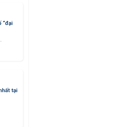
 “đại
.
hất tại