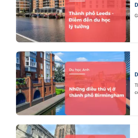
D
G
D
T
c