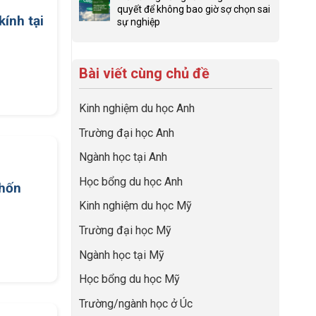
đình
Chiến
để
bình
quyết để không bao giờ sợ chọn sai
trong
lược
con
ính tại
luận
sự nghiệp
định
sinh
có
ở
Không
hướng
lời
một
Checklist
có
sự
hiệu
bộ
6
bình
nghiệp
quả
hồ
Việc
Bài viết cùng chủ đề
luận
nhất
sơ
Cần
ở
của
du
Làm:
Hiểu
những
học
Kinh nghiệm du học Anh
Biến
đúng
cha
“Dày
Giai
về
mẹ
Trường đại học Anh
hoạt
Đoạn
nghề
thông
động
Chờ
và
thái
Ngành học tại Anh
nhưng
Visa
ngành:
thiếu
Thành
Bí
Học bổng du học Anh
năng
“Bước
chốn
quyết
lực”
Đệm
để
Kinh nghiệm du học Mỹ
Vàng”
không
Cất
bao
Trường đại học Mỹ
Cánh
giờ
sợ
Ngành học tại Mỹ
chọn
sai
Học bổng du học Mỹ
sự
nghiệp
Trường/ngành học ở Úc