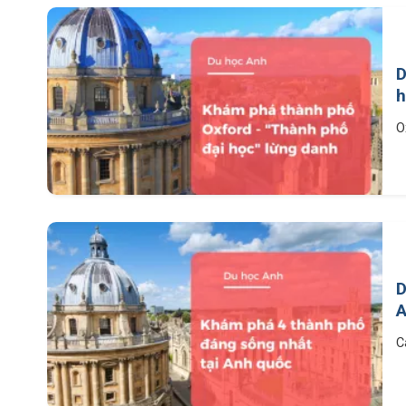
D
h
O
D
A
C