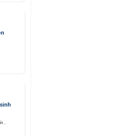
ên
sinh
....