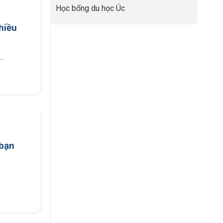
Học bổng du học Úc
hiều
..
 bạn