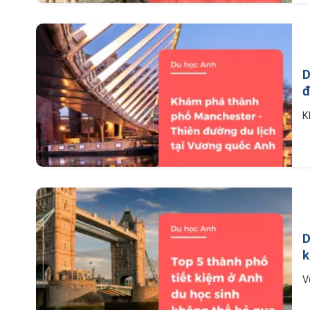
D
đ
K
D
k
V