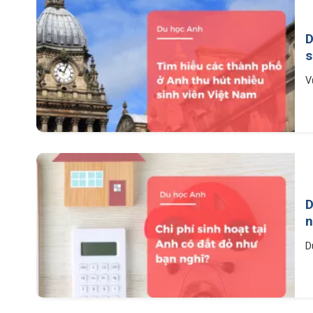
D
s
V
D
n
D