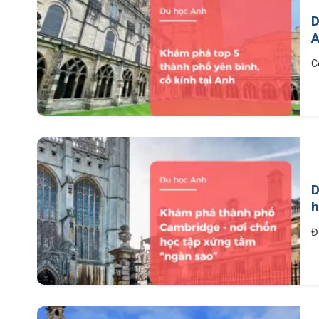
D
C
D
h
Đ