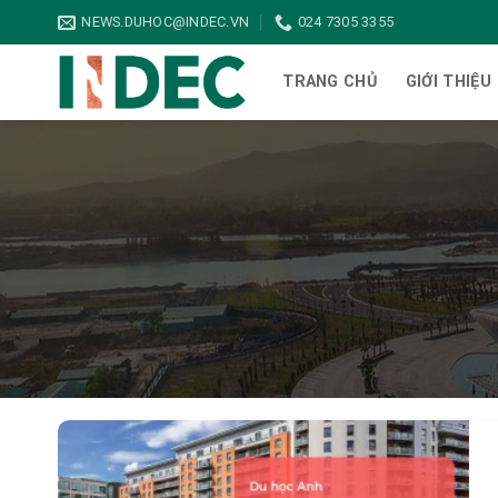
Bỏ
NEWS.DUHOC@INDEC.VN
024 7305 3355
qua
nội
TRANG CHỦ
GIỚI THIỆU
dung