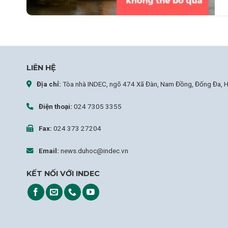
LIÊN HỆ
Địa chỉ:
Tòa nhà INDEC, ngõ 474 Xã Đàn, Nam Đồng, Đống Đa, H
Điện thoại:
024 7305 3355
Fax:
024 373 27204
Email:
news.duhoc@indec.vn
KẾT NỐI VỚI INDEC