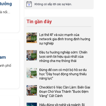
 tưởng
Không có sắp tới các sự kiện.
Notice
nổi....
Tin gần đây
Lợi thế 4F và sức mạnh của
network gia đình trong định hướng
sự nghiệp
Không
có
Đầu tư hướng nghiệp sớm: Chiến
bình
ham
lược sinh lời hiệu quả nhất của
luận
những cha mẹ thông thái
ở
Không
ành phố
Lợi
có
Đừng để con có một bộ hồ sơ du
thế
bình
học “Dày hoạt động nhưng thiếu
4F
luận
năng lực”
và
ở
Không
sức
Đầu
có
Checklist 6 Việc Cần Làm: Biến Giai
mạnh
tư
bình
Đoạn Chờ Visa Thành “Bước Đệm
của
hướng
luận
Vàng” Cất Cánh
network
nghiệp
ở
Không
gia
sớm:
Đừng
có
Hiểu đúng về nghề và ngành: Bí