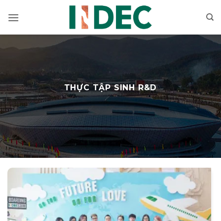
Bỏ
qua
nội
dung
THỰC TẬP SINH R&D