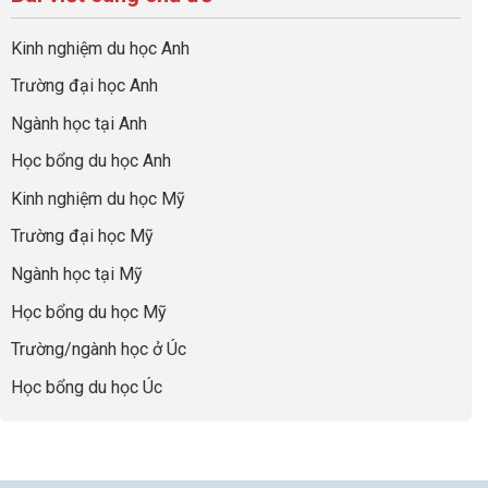
ở
quả
Cần
nghiệp
sơ
Hiểu
nhất
Làm:
du
đúng
Kinh nghiệm du học Anh
của
Biến
học
về
những
Giai
“Dày
nghề
Trường đại học Anh
cha
Đoạn
hoạt
và
mẹ
Chờ
động
ngành:
Ngành học tại Anh
thông
Visa
nhưng
Bí
thái
Thành
thiếu
quyết
Học bổng du học Anh
“Bước
năng
để
Đệm
lực”
Kinh nghiệm du học Mỹ
không
Vàng”
bao
Cất
Trường đại học Mỹ
giờ
Cánh
sợ
Ngành học tại Mỹ
chọn
sai
Học bổng du học Mỹ
sự
nghiệp
Trường/ngành học ở Úc
Học bổng du học Úc