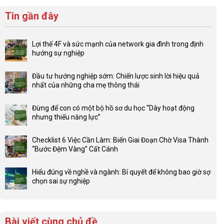
Tin gần đây
Lợi thế 4F và sức mạnh của network gia đình trong định
hướng sự nghiệp
Không
có
Đầu tư hướng nghiệp sớm: Chiến lược sinh lời hiệu quả
bình
nhất của những cha mẹ thông thái
luận
Không
ở
có
Lợi
Đừng để con có một bộ hồ sơ du học “Dày hoạt động
bình
thế
nhưng thiếu năng lực”
luận
4F
Không
ở
và
có
Đầu
Checklist 6 Việc Cần Làm: Biến Giai Đoạn Chờ Visa Thành
sức
bình
tư
“Bước Đệm Vàng” Cất Cánh
mạnh
luận
hướng
Không
của
ở
nghiệp
có
network
Đừng
Hiểu đúng về nghề và ngành: Bí quyết để không bao giờ sợ
sớm:
bình
gia
để
chọn sai sự nghiệp
Chiến
luận
đình
con
Không
lược
ở
trong
có
có
sinh
Checklist
định
một
bình
lời
6
hướng
bộ
luận
hiệu
Bài viết cùng chủ đề
Việc
sự
hồ