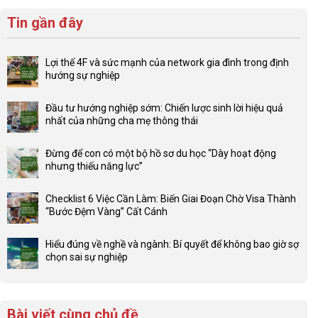
Tin gần đây
Lợi thế 4F và sức mạnh của network gia đình trong định
hướng sự nghiệp
Không
có
Đầu tư hướng nghiệp sớm: Chiến lược sinh lời hiệu quả
bình
nhất của những cha mẹ thông thái
luận
Không
ở
có
Lợi
Đừng để con có một bộ hồ sơ du học “Dày hoạt động
bình
thế
nhưng thiếu năng lực”
luận
4F
Không
ở
và
có
Đầu
Checklist 6 Việc Cần Làm: Biến Giai Đoạn Chờ Visa Thành
sức
bình
tư
“Bước Đệm Vàng” Cất Cánh
mạnh
luận
hướng
Không
của
ở
nghiệp
có
network
Đừng
Hiểu đúng về nghề và ngành: Bí quyết để không bao giờ sợ
sớm:
bình
gia
để
chọn sai sự nghiệp
Chiến
luận
đình
con
Không
lược
ở
trong
có
có
sinh
Checklist
định
một
bình
lời
6
hướng
bộ
luận
hiệu
Bài viết cùng chủ đề
Việc
sự
hồ