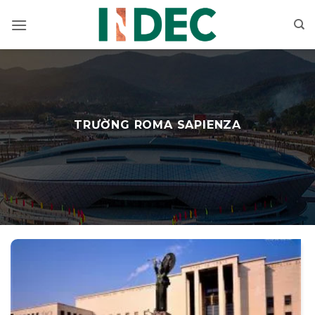
Bỏ
qua
nội
dung
TRƯỜNG ROMA SAPIENZA