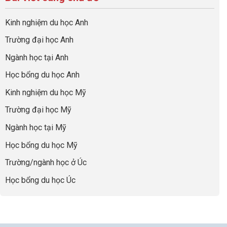
ở
quả
Cần
nghiệp
sơ
Hiểu
nhất
Làm:
du
đúng
Kinh nghiệm du học Anh
của
Biến
học
về
những
Giai
“Dày
nghề
Trường đại học Anh
cha
Đoạn
hoạt
và
mẹ
Chờ
động
ngành:
Ngành học tại Anh
thông
Visa
nhưng
Bí
thái
Thành
thiếu
quyết
Học bổng du học Anh
“Bước
năng
để
Đệm
lực”
Kinh nghiệm du học Mỹ
không
Vàng”
bao
Cất
Trường đại học Mỹ
giờ
Cánh
sợ
Ngành học tại Mỹ
chọn
sai
Học bổng du học Mỹ
sự
nghiệp
Trường/ngành học ở Úc
Học bổng du học Úc