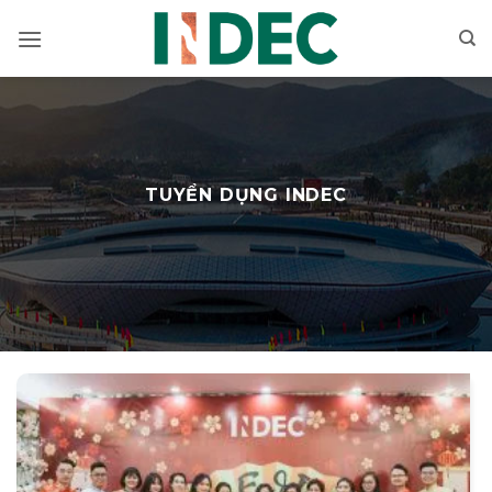
Bỏ
qua
nội
dung
TUYỂN DỤNG INDEC