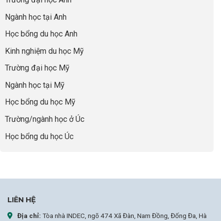
cha
Đoạn
hoạt
và
mẹ
Chờ
động
ngành:
Ngành học tại Anh
thông
Visa
nhưng
Bí
thái
Thành
thiếu
quyết
Học bổng du học Anh
“Bước
năng
để
Đệm
lực”
Kinh nghiệm du học Mỹ
không
Vàng”
bao
Cất
Trường đại học Mỹ
giờ
Cánh
sợ
Ngành học tại Mỹ
chọn
sai
Học bổng du học Mỹ
sự
nghiệp
Trường/ngành học ở Úc
Học bổng du học Úc
LIÊN HỆ
Địa chỉ:
Tòa nhà INDEC, ngõ 474 Xã Đàn, Nam Đồng, Đống Đa, Hà