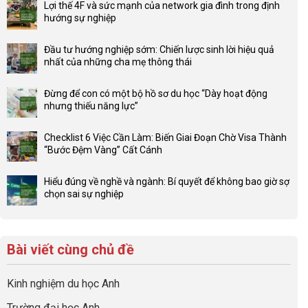
Lợi thế 4F và sức mạnh của network gia đình trong định
hướng sự nghiệp
Không
có
Đầu tư hướng nghiệp sớm: Chiến lược sinh lời hiệu quả
bình
nhất của những cha mẹ thông thái
luận
Không
ở
có
Lợi
Đừng để con có một bộ hồ sơ du học “Dày hoạt động
bình
thế
nhưng thiếu năng lực”
luận
4F
Không
ở
và
có
Đầu
Checklist 6 Việc Cần Làm: Biến Giai Đoạn Chờ Visa Thành
sức
bình
tư
“Bước Đệm Vàng” Cất Cánh
mạnh
luận
hướng
Không
của
ở
nghiệp
có
network
Đừng
Hiểu đúng về nghề và ngành: Bí quyết để không bao giờ sợ
sớm:
bình
gia
để
chọn sai sự nghiệp
Chiến
luận
đình
con
Không
lược
ở
trong
có
có
sinh
Checklist
định
một
bình
lời
6
hướng
bộ
luận
hiệu
Bài viết cùng chủ đề
Việc
sự
hồ
ở
quả
Cần
nghiệp
sơ
Hiểu
nhất
Làm:
du
đúng
Kinh nghiệm du học Anh
của
Biến
học
về
những
Giai
“Dày
nghề
Trường đại học Anh