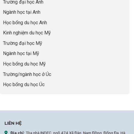
nghề
Trường đại học Anh
cha
Đoạn
hoạt
và
mẹ
Chờ
động
ngành:
Ngành học tại Anh
thông
Visa
nhưng
Bí
thái
Thành
thiếu
quyết
Học bổng du học Anh
“Bước
năng
để
Đệm
lực”
Kinh nghiệm du học Mỹ
không
Vàng”
bao
Cất
Trường đại học Mỹ
giờ
Cánh
sợ
Ngành học tại Mỹ
chọn
sai
Học bổng du học Mỹ
sự
nghiệp
Trường/ngành học ở Úc
Học bổng du học Úc
LIÊN HỆ
Địa chỉ:
Tòa nhà INDEC, ngõ 474 Xã Đàn, Nam Đồng, Đống Đa, Hà