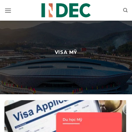
Bỏ
qua
nội
dung
VISA MỸ