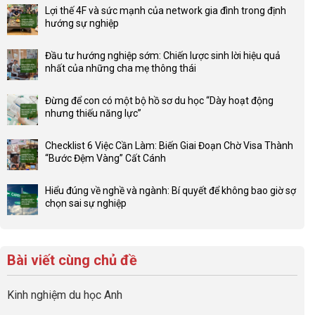
Lợi thế 4F và sức mạnh của network gia đình trong định
hướng sự nghiệp
Không
có
Đầu tư hướng nghiệp sớm: Chiến lược sinh lời hiệu quả
bình
nhất của những cha mẹ thông thái
luận
Không
ở
có
Lợi
Đừng để con có một bộ hồ sơ du học “Dày hoạt động
bình
thế
nhưng thiếu năng lực”
luận
4F
Không
ở
và
có
Đầu
Checklist 6 Việc Cần Làm: Biến Giai Đoạn Chờ Visa Thành
sức
bình
tư
“Bước Đệm Vàng” Cất Cánh
mạnh
luận
hướng
Không
của
ở
nghiệp
có
network
Đừng
Hiểu đúng về nghề và ngành: Bí quyết để không bao giờ sợ
sớm:
bình
gia
để
chọn sai sự nghiệp
Chiến
luận
đình
con
Không
lược
ở
trong
có
có
sinh
Checklist
định
một
bình
lời
6
hướng
bộ
luận
hiệu
Bài viết cùng chủ đề
Việc
sự
hồ
ở
quả
Cần
nghiệp
sơ
Hiểu
nhất
Làm:
du
đúng
Kinh nghiệm du học Anh
của
Biến
học
về
những
Giai
“Dày