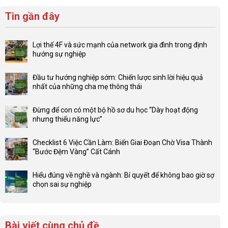
Tin gần đây
Lợi thế 4F và sức mạnh của network gia đình trong định
hướng sự nghiệp
Không
có
Đầu tư hướng nghiệp sớm: Chiến lược sinh lời hiệu quả
bình
nhất của những cha mẹ thông thái
luận
Không
ở
có
Lợi
Đừng để con có một bộ hồ sơ du học “Dày hoạt động
bình
thế
nhưng thiếu năng lực”
luận
4F
Không
ở
và
có
Đầu
Checklist 6 Việc Cần Làm: Biến Giai Đoạn Chờ Visa Thành
sức
bình
tư
“Bước Đệm Vàng” Cất Cánh
mạnh
luận
hướng
Không
của
ở
nghiệp
có
network
Đừng
Hiểu đúng về nghề và ngành: Bí quyết để không bao giờ sợ
sớm:
bình
gia
để
chọn sai sự nghiệp
Chiến
luận
đình
con
Không
lược
ở
trong
có
có
sinh
Checklist
định
một
bình
lời
6
hướng
bộ
luận
hiệu
Bài viết cùng chủ đề
Việc
sự
hồ