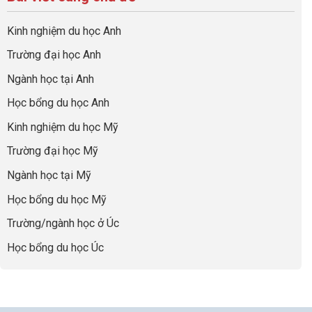
ở
quả
Cần
nghiệp
sơ
Hiểu
nhất
Làm:
du
đúng
Kinh nghiệm du học Anh
của
Biến
học
về
những
Giai
“Dày
nghề
Trường đại học Anh
cha
Đoạn
hoạt
và
mẹ
Chờ
động
ngành:
Ngành học tại Anh
thông
Visa
nhưng
Bí
thái
Thành
thiếu
quyết
Học bổng du học Anh
“Bước
năng
để
Đệm
lực”
Kinh nghiệm du học Mỹ
không
Vàng”
bao
Cất
Trường đại học Mỹ
giờ
Cánh
sợ
Ngành học tại Mỹ
chọn
sai
Học bổng du học Mỹ
sự
nghiệp
Trường/ngành học ở Úc
Học bổng du học Úc