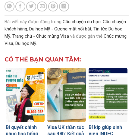
Bài viết này được đăng trong
Câu chuyện du học
,
Câu chuyện
khách hàng
,
Du học Mỹ - Gương mặt nổi bật
,
Tin tức Du học
Mỹ
,
Trang chủ - Chúc mừng Visa
và được gắn thẻ
Chúc mừng
Visa
,
Du học Mỹ
.
CÓ THỂ BẠN QUAN TÂM:
Bí quyết chinh
Visa UK thần tốc
Bí kíp giúp sinh
phục học bổng
sau 48h: Kết quả
viên INDEC