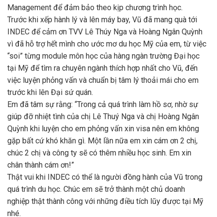
Management để đảm bảo theo kịp chương trình học.
Trước khi xếp hành lý và lên máy bay, Vũ đã mang quà tới
INDEC để cảm ơn TVV Lê Thúy Nga và Hoàng Ngân Quỳnh
vì đã hỗ trợ hết mình cho ước mơ du học Mỹ của em, từ việc
“soi” từng module môn học của hàng ngàn trường Đại học
tại Mỹ để tìm ra chuyên ngành thích hợp nhất cho Vũ, đến
việc luyện phỏng vấn và chuẩn bị tâm lý thoải mái cho em
trước khi lên Đại sứ quán.
Em đã tâm sự rằng: “Trong cả quá trình làm hồ sơ, nhờ sự
giúp đỡ nhiệt tình của chị Lê Thuý Nga và chị Hoàng Ngân
Quỳnh khi luyện cho em phỏng vấn xin visa nên em không
gặp bất cứ khó khăn gì. Một lần nữa em xin cám ơn 2 chị,
chúc 2 chị và công ty sẽ có thêm nhiều học sinh. Em xin
chân thành cám ơn!”
Thật vui khi INDEC có thể là người đồng hành của Vũ trong
quá trình du học. Chúc em sẽ trở thành một chủ doanh
nghiệp thật thành công với những điều tích lũy được tại Mỹ
nhé.