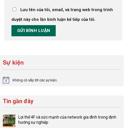
Lưu tên của tôi, email, và trang web trong trình
duyệt này cho lần bình luận kế tiếp của tôi.
Sự kiện
Không có sắp tới các sự kiện.
Notice
Tin gần đây
Lợi thế 4F và sức mạnh của network gia đình trong định
hướng sự nghiệp
Không