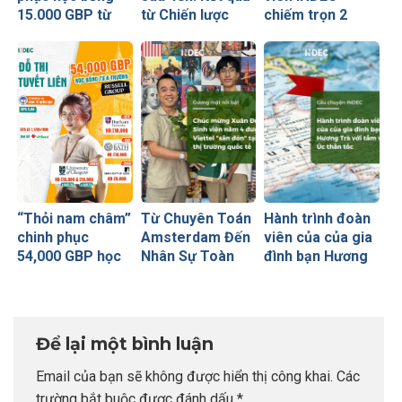
15.000 GBP từ
từ Chiến lược
chiếm trọn 2
University of
visa không lỗ
trong số 9 suất
Glasgow của nữ
hổng
học bổng toàn
sinh Ngoại
thế giới từ
thương
University of
Glasgow
(Russell Group)
“Thỏi nam châm”
Từ Chuyên Toán
Hành trình đoàn
chinh phục
Amsterdam Đến
viên của của gia
54,000 GBP học
Nhân Sự Toàn
đình bạn Hương
bổng Russell
Cầu Tại Viettel
Trà với tấm visa
Group của sinh
Peru: Khi Đích
Úc thần tốc
viên INDEC
Đến Rõ Ràng
Tạo Nên Thành
Để lại một bình luận
Công Vượt Bậc
Email của bạn sẽ không được hiển thị công khai.
Các
trường bắt buộc được đánh dấu
*