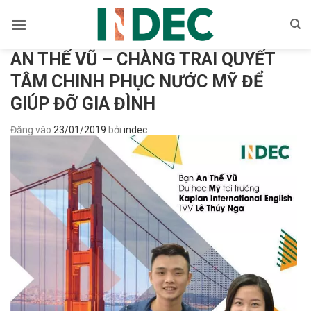
Bỏ
qua
nội
AN THẾ VŨ – CHÀNG TRAI QUYẾT
dung
TÂM CHINH PHỤC NƯỚC MỸ ĐỂ
GIÚP ĐỠ GIA ĐÌNH
Đăng vào
23/01/2019
bởi
indec