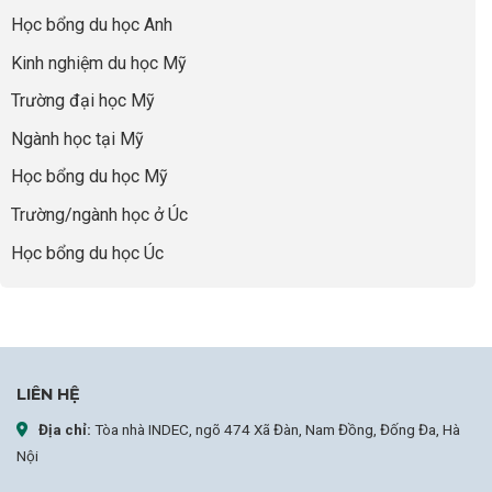
nhưng
Bí
thái
Thành
thiếu
quyết
Học bổng du học Anh
“Bước
năng
để
Đệm
lực”
Kinh nghiệm du học Mỹ
không
Vàng”
bao
Cất
Trường đại học Mỹ
giờ
Cánh
sợ
Ngành học tại Mỹ
chọn
sai
Học bổng du học Mỹ
sự
nghiệp
Trường/ngành học ở Úc
Học bổng du học Úc
LIÊN HỆ
Địa chỉ:
Tòa nhà INDEC, ngõ 474 Xã Đàn, Nam Đồng, Đống Đa, Hà
Nội