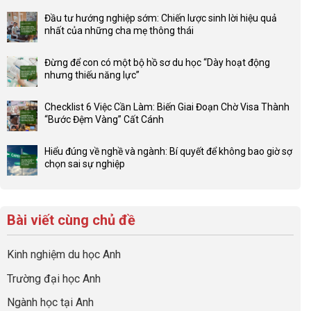
có
Đầu tư hướng nghiệp sớm: Chiến lược sinh lời hiệu quả
bình
nhất của những cha mẹ thông thái
luận
Không
ở
có
Lợi
Đừng để con có một bộ hồ sơ du học “Dày hoạt động
bình
thế
nhưng thiếu năng lực”
luận
4F
Không
ở
và
có
Đầu
Checklist 6 Việc Cần Làm: Biến Giai Đoạn Chờ Visa Thành
sức
bình
tư
“Bước Đệm Vàng” Cất Cánh
mạnh
luận
hướng
Không
của
ở
nghiệp
có
network
Đừng
Hiểu đúng về nghề và ngành: Bí quyết để không bao giờ sợ
sớm:
bình
gia
để
chọn sai sự nghiệp
Chiến
luận
đình
con
Không
lược
ở
trong
có
có
sinh
Checklist
định
một
bình
lời
6
hướng
bộ
luận
hiệu
Bài viết cùng chủ đề
Việc
sự
hồ
ở
quả
Cần
nghiệp
sơ
Hiểu
nhất
Làm:
du
đúng
Kinh nghiệm du học Anh
của
Biến
học
về
những
Giai
“Dày
nghề
Trường đại học Anh
cha
Đoạn
hoạt
và
mẹ
Chờ
động
ngành:
Ngành học tại Anh
thông
Visa