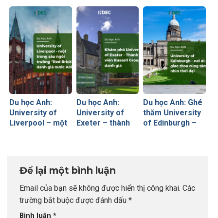
Glasgow – ngôi
nghiên cứu công
trường của
trường cổ xưa
lập lớn top đầu
nghiên cứu và
bậc nhất
nước Anh
tiên phong ứng
Scotland
dụng thực tế
Du học Anh:
Du học Anh:
Du học Anh: Ghé
University of
University of
thăm University
Liverpool – một
Exeter – thành
of Edinburgh –
trong sáu ngôi
viên Russell
Nơi di sản giao
trường “Red
Group sở hữu
thoa cùng tầm
Brick” danh giá
không gian xanh
nhìn thời đại
nước Anh
thân thiện top
Để lại một bình luận
đầu Anh Quốc
Email của bạn sẽ không được hiển thị công khai.
Các
trường bắt buộc được đánh dấu
*
Bình luận
*