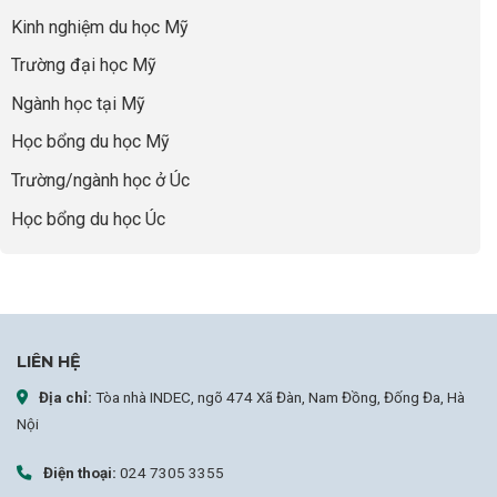
năng
để
Đệm
lực”
Kinh nghiệm du học Mỹ
không
Vàng”
bao
Cất
Trường đại học Mỹ
giờ
Cánh
sợ
Ngành học tại Mỹ
chọn
sai
Học bổng du học Mỹ
sự
nghiệp
Trường/ngành học ở Úc
Học bổng du học Úc
LIÊN HỆ
Địa chỉ:
Tòa nhà INDEC, ngõ 474 Xã Đàn, Nam Đồng, Đống Đa, Hà
Nội
Điện thoại:
024 7305 3355