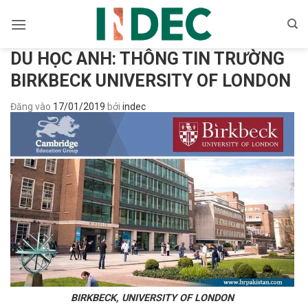
Bỏ
qua
nội
DU HỌC ANH: THÔNG TIN TRƯỜNG
dung
BIRKBECK UNIVERSITY OF LONDON
Đăng vào
17/01/2019
bởi
indec
BIRKBECK, UNIVERSITY OF LONDON