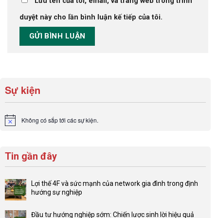
Lưu tên của tôi, email, và trang web trong trình
duyệt này cho lần bình luận kế tiếp của tôi.
Sự kiện
Không có sắp tới các sự kiện.
Notice
Tin gần đây
Lợi thế 4F và sức mạnh của network gia đình trong định
hướng sự nghiệp
Không
có
Đầu tư hướng nghiệp sớm: Chiến lược sinh lời hiệu quả