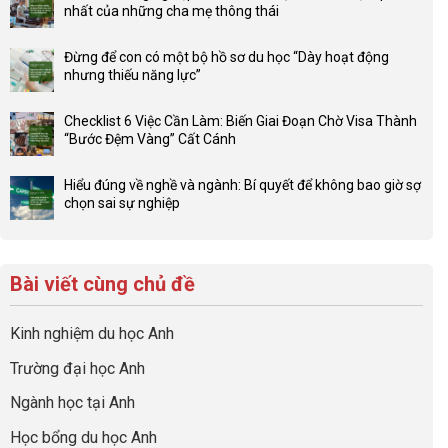
bình
nhất của những cha mẹ thông thái
luận
Không
ở
có
Lợi
Đừng để con có một bộ hồ sơ du học “Dày hoạt động
bình
thế
nhưng thiếu năng lực”
luận
4F
Không
ở
và
có
Đầu
Checklist 6 Việc Cần Làm: Biến Giai Đoạn Chờ Visa Thành
sức
bình
tư
“Bước Đệm Vàng” Cất Cánh
mạnh
luận
hướng
Không
của
ở
nghiệp
có
network
Đừng
Hiểu đúng về nghề và ngành: Bí quyết để không bao giờ sợ
sớm:
bình
gia
để
chọn sai sự nghiệp
Chiến
luận
đình
con
Không
lược
ở
trong
có
có
sinh
Checklist
định
một
bình
lời
6
hướng
bộ
luận
hiệu
Bài viết cùng chủ đề
Việc
sự
hồ
ở
quả
Cần
nghiệp
sơ
Hiểu
nhất
Làm:
du
đúng
Kinh nghiệm du học Anh
của
Biến
học
về
những
Giai
“Dày
nghề
Trường đại học Anh
cha
Đoạn
hoạt
và
mẹ
Chờ
động
ngành:
Ngành học tại Anh
thông
Visa
nhưng
Bí
thái
Thành
thiếu
quyết
Học bổng du học Anh
“Bước