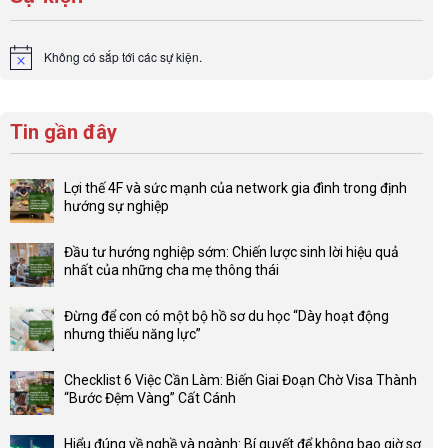
Không có sắp tới các sự kiện.
Notice
Tin gần đây
Lợi thế 4F và sức mạnh của network gia đình trong định
hướng sự nghiệp
Không
có
Đầu tư hướng nghiệp sớm: Chiến lược sinh lời hiệu quả
bình
nhất của những cha mẹ thông thái
luận
Không
ở
có
Lợi
Đừng để con có một bộ hồ sơ du học “Dày hoạt động
bình
thế
nhưng thiếu năng lực”
luận
4F
Không
ở
và
có
Đầu
Checklist 6 Việc Cần Làm: Biến Giai Đoạn Chờ Visa Thành
sức
bình
tư
“Bước Đệm Vàng” Cất Cánh
mạnh
luận
hướng
Không
của
ở
nghiệp
có
network
Đừng
Hiểu đúng về nghề và ngành: Bí quyết để không bao giờ sợ
sớm: