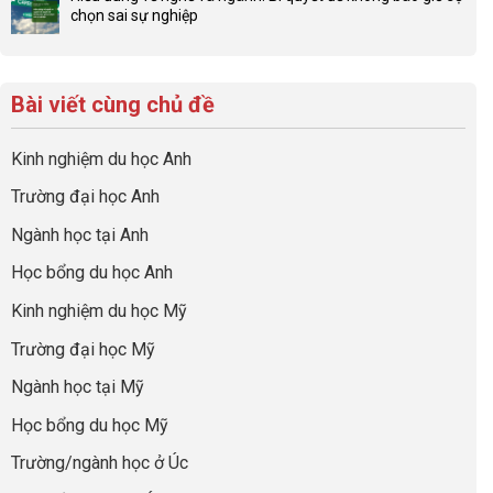
bình
gia
để
chọn sai sự nghiệp
Chiến
luận
đình
con
Không
lược
ở
trong
có
có
sinh
Checklist
định
một
bình
lời
6
hướng
bộ
luận
hiệu
Bài viết cùng chủ đề
Việc
sự
hồ
ở
quả
Cần
nghiệp
sơ
Hiểu
nhất
Làm:
du
đúng
Kinh nghiệm du học Anh
của
Biến
học
về
những
Giai
“Dày
nghề
Trường đại học Anh
cha
Đoạn
hoạt
và
mẹ
Chờ
động
ngành:
Ngành học tại Anh
thông
Visa
nhưng
Bí
thái
Thành
thiếu
quyết
Học bổng du học Anh
“Bước
năng
để
Đệm
lực”
Kinh nghiệm du học Mỹ
không
Vàng”
bao
Cất
Trường đại học Mỹ
giờ
Cánh
sợ
Ngành học tại Mỹ
chọn
sai
Học bổng du học Mỹ
sự
nghiệp
Trường/ngành học ở Úc