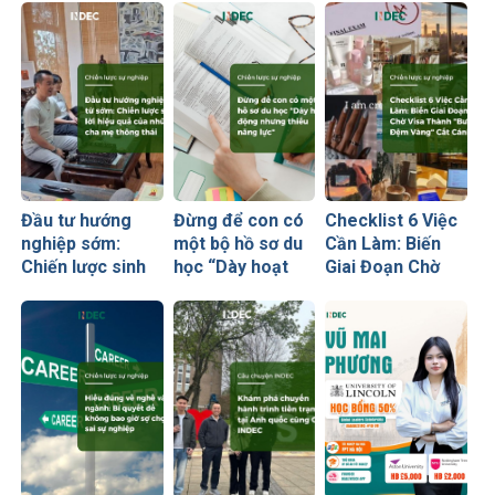
Đầu tư hướng
Đừng để con có
Checklist 6 Việc
nghiệp sớm:
một bộ hồ sơ du
Cần Làm: Biến
Chiến lược sinh
học “Dày hoạt
Giai Đoạn Chờ
lời hiệu quả nhất
động nhưng
Visa Thành
của những cha
thiếu năng lực”
“Bước Đệm
mẹ thông thái
Vàng” Cất Cánh