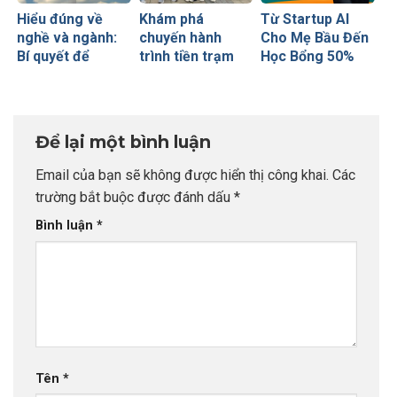
Hiểu đúng về
Khám phá
Từ Startup AI
nghề và ngành:
chuyến hành
Cho Mẹ Bầu Đến
Bí quyết để
trình tiền trạm
Học Bổng 50%
không bao giờ sợ
Anh quốc cùng
Global Leaders
chọn sai sự
CEO INDEC
Tại Anh Quốc:
nghiệp
Chiến Lược Nâng
Tầm Hồ Sơ Từ
Để lại một bình luận
INDEC
Email của bạn sẽ không được hiển thị công khai.
Các
trường bắt buộc được đánh dấu
*
Bình luận
*
Tên
*