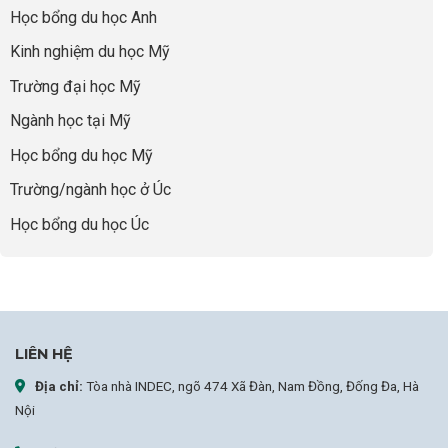
thái
Thành
thiếu
quyết
Học bổng du học Anh
“Bước
năng
để
Đệm
lực”
Kinh nghiệm du học Mỹ
không
Vàng”
bao
Cất
Trường đại học Mỹ
giờ
Cánh
sợ
Ngành học tại Mỹ
chọn
sai
Học bổng du học Mỹ
sự
nghiệp
Trường/ngành học ở Úc
Học bổng du học Úc
LIÊN HỆ
Địa chỉ:
Tòa nhà INDEC, ngõ 474 Xã Đàn, Nam Đồng, Đống Đa, Hà
Nội