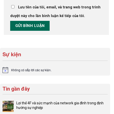
Lưu tên của tôi, email, và trang web trong trình
duyệt này cho lần bình luận kế tiếp của tôi.
Sự kiện
Không có sắp tới các sự kiện.
Notice
Tin gần đây
Lợi thế 4F và sức mạnh của network gia đình trong định
hướng sự nghiệp
Không