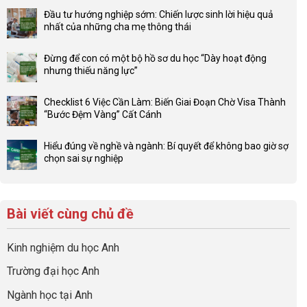
có
Đầu tư hướng nghiệp sớm: Chiến lược sinh lời hiệu quả
bình
nhất của những cha mẹ thông thái
luận
Không
ở
có
Lợi
Đừng để con có một bộ hồ sơ du học “Dày hoạt động
bình
thế
nhưng thiếu năng lực”
luận
4F
Không
ở
và
có
Đầu
Checklist 6 Việc Cần Làm: Biến Giai Đoạn Chờ Visa Thành
sức
bình
tư
“Bước Đệm Vàng” Cất Cánh
mạnh
luận
hướng
Không
của
ở
nghiệp
có
network
Đừng
Hiểu đúng về nghề và ngành: Bí quyết để không bao giờ sợ
sớm:
bình
gia
để
chọn sai sự nghiệp
Chiến
luận
đình
con
Không
lược
ở
trong
có
có
sinh
Checklist
định
một
bình
lời
6
hướng
bộ
luận
hiệu
Bài viết cùng chủ đề
Việc
sự
hồ
ở
quả
Cần
nghiệp
sơ
Hiểu
nhất
Làm:
du
đúng
Kinh nghiệm du học Anh
của
Biến
học
về
những
Giai
“Dày
nghề
Trường đại học Anh
cha
Đoạn
hoạt
và
mẹ
Chờ
động
ngành:
Ngành học tại Anh
thông
Visa
nhưng
Bí