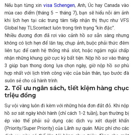
Nếu bạn từng xin
visa Schengen
, Anh, Úc hay Canada vào
mùa cao điểm (tháng 5 – tháng 7), bạn sẽ hiểu nỗi ám ảnh
khi lịch hẹn tại các trung tâm tiếp nhận thị thực như VFS
Global hay TLScontact luôn trong tình trạng “kín đặc”.
Nhiều đương đơn đã rơi vào cảnh hồ sơ sẵn sàng nhưng
không có lịch hẹn để lăn tay, chụp ảnh, buộc phải thức đêm
liên tục để canh hệ thống nhả slot, hoặc ngậm ngùi chấp
nhận những khung giờ cực kỳ bất tiện. Nộp hồ sơ vào tháng
3 giúp bạn thong dong lựa chọn ngày, giờ nộp hồ sơ phù
hợp nhất với lịch trình công việc của bản thân, tạo bước đà
suôn sẻ cho cả hành trình.
2. Tối ưu ngân sách, tiết kiệm hàng chục
triệu đồng
Sự vội vàng luôn đi kèm với những hóa đơn đắt đỏ. Khi nộp
hồ sơ sát ngày khởi hành (chỉ cách 1-2 tuần), bạn thường bị
ép vào thế phải sử dụng các dịch vụ xét duyệt khẩn
(Priority/Super Priority) của Lãnh sự quán. Mức phí cho các