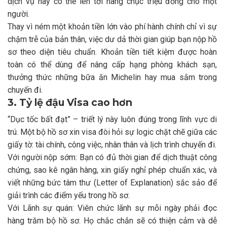
dịch vụ này có thể lên tới hàng chục triệu đồng cho một
người.
Thay vì ném một khoản tiền lớn vào phí hành chính chỉ vì sự
chậm trễ của bản thân, việc dư dả thời gian giúp bạn nộp hồ
sơ theo diện tiêu chuẩn. Khoản tiền tiết kiệm được hoàn
toàn có thể dùng để nâng cấp hạng phòng khách sạn,
thưởng thức những bữa ăn Michelin hay mua sắm trong
chuyến đi.
3. Tỷ lệ đậu Visa cao hơn
“Dục tốc bất đạt” – triết lý này luôn đúng trong lĩnh vực di
trú. Một bộ hồ sơ xin visa đòi hỏi sự logic chặt chẽ giữa các
giấy tờ: tài chính, công việc, nhân thân và lịch trình chuyến đi.
Với người nộp sớm: Bạn có đủ thời gian để dịch thuật công
chứng, sao kê ngân hàng, xin giấy nghỉ phép chuẩn xác, và
viết những bức tâm thư (Letter of Explanation) sắc sảo để
giải trình các điểm yếu trong hồ sơ.
Với Lãnh sự quán: Viên chức lãnh sự mỗi ngày phải đọc
hàng trăm bộ hồ sơ. Họ chắc chắn sẽ có thiện cảm và dễ