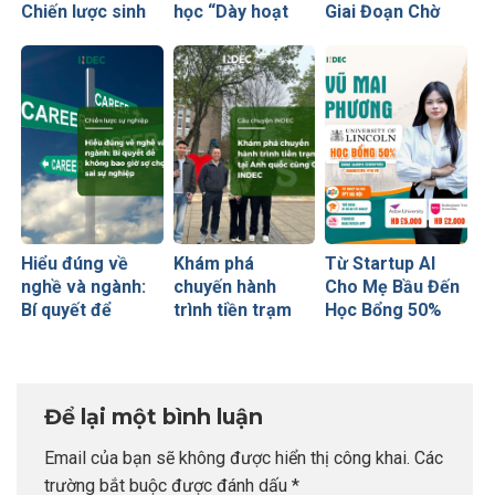
Chiến lược sinh
học “Dày hoạt
Giai Đoạn Chờ
lời hiệu quả nhất
động nhưng
Visa Thành
của những cha
thiếu năng lực”
“Bước Đệm
mẹ thông thái
Vàng” Cất Cánh
Hiểu đúng về
Khám phá
Từ Startup AI
nghề và ngành:
chuyến hành
Cho Mẹ Bầu Đến
Bí quyết để
trình tiền trạm
Học Bổng 50%
không bao giờ sợ
Anh quốc cùng
Global Leaders
chọn sai sự
CEO INDEC
Tại Anh Quốc:
nghiệp
Chiến Lược Nâng
Tầm Hồ Sơ Từ
Để lại một bình luận
INDEC
Email của bạn sẽ không được hiển thị công khai.
Các
trường bắt buộc được đánh dấu
*