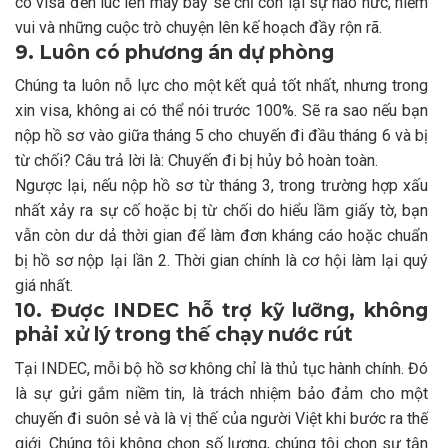
có visa đến lúc lên máy bay sẽ chỉ còn lại sự háo hức, niềm
vui và những cuộc trò chuyện lên kế hoạch đầy rộn rã.
9. Luôn có phương án dự phòng
Chúng ta luôn nỗ lực cho một kết quả tốt nhất, nhưng trong
xin visa, không ai có thể nói trước 100%. Sẽ ra sao nếu bạn
nộp hồ sơ vào giữa tháng 5 cho chuyến đi đầu tháng 6 và bị
từ chối? Câu trả lời là: Chuyến đi bị hủy bỏ hoàn toàn.
Ngược lại, nếu nộp hồ sơ từ tháng 3, trong trường hợp xấu
nhất xảy ra sự cố hoặc bị từ chối do hiểu lầm giấy tờ, bạn
vẫn còn dư dả thời gian để làm đơn kháng cáo hoặc chuẩn
bị hồ sơ nộp lại lần 2. Thời gian chính là cơ hội làm lại quý
giá nhất.
10. Được INDEC hỗ trợ kỹ lưỡng, không
phải xử lý trong thế chạy nước rút
Tại INDEC, mỗi bộ hồ sơ không chỉ là thủ tục hành chính. Đó
là sự gửi gắm niềm tin, là trách nhiệm bảo đảm cho một
chuyến đi suôn sẻ và là vị thế của người Việt khi bước ra thế
giới. Chúng tôi không chọn số lượng, chúng tôi chọn sự tận