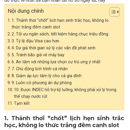
do thực tế nhất để bạn hoàn tất hồ sơ ngay lúc này
Nội dung chính
1. Thảnh thơi “chốt” lịch hẹn sinh trắc học, không lo
thức trắng đêm canh slot
2. Tối ưu ngân sách, tiết kiệm hàng chục triệu đồng
3. Tỷ lệ đậu Visa cao hơn
4. Dư giả thời gian xử lý các vấn đề phát sinh
5. Tránh bão giá vé máy bay
6. An tâm với những lựa chọn cư trú ưng ý nhất
7. Chủ động lịch trình cá nhân
8. Giảm áp lực tâm lý cho cả gia đình
9. Luôn có phương án dự phòng
10. Được INDEC hỗ trợ kỹ lưỡng, không phải xử lý trong
thế chạy nước rút
Tạm kết
1. Thảnh thơi “chốt” lịch hẹn sinh trắc
học, không lo thức trắng đêm canh slot