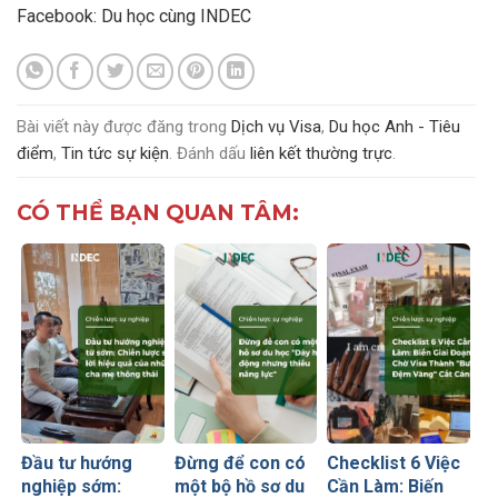
Facebook:
Du học cùng INDEC
Bài viết này được đăng trong
Dịch vụ Visa
,
Du học Anh - Tiêu
điểm
,
Tin tức sự kiện
. Đánh dấu
liên kết thường trực
.
CÓ THỂ BẠN QUAN TÂM:
Đầu tư hướng
Đừng để con có
Checklist 6 Việc
nghiệp sớm:
một bộ hồ sơ du
Cần Làm: Biến