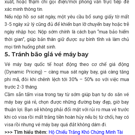
xuất, hoặc thậm chí gọi điện/mời phỏng vấn trực tiếp để
xác minh thông tin.
Nếu nộp hồ sơ sát ngày, một yêu cầu bổ sung giấy tờ mất
3-5 ngày xử lý cũng đủ để khiến bạn lỡ chuyến bay hoặc trễ
ngày nhập học. Nộp sớm chính là cách bạn “mua bảo hiểm
thời gian”, giúp bản thân giữ được sự bình tĩnh và làm chủ
mọi tình huống phát sinh.
5. Tránh bão giá vé máy bay
Vé máy bay quốc tế hoạt động theo cơ chế giá động
(Dynamic Pricing) – càng mua sát ngày bay, giá càng tăng
phi mã, đôi khi chênh lệch tới 30% – 50% so với việc mua
trước 2-3 tháng.
Cầm sẵn tấm visa trong tay từ sớm giúp bạn tự do săn vé
máy bay giá rẻ, chọn được những đường bay đẹp, giờ bay
thuận lợi. Bạn sẽ không phải đối mặt với rủi ro mua vé trước
khi có visa rồi mất trắng tiền hoàn hủy nếu bị từ chối, hay có
visa rồi nhưng vé máy bay quá đắt không dám đi.
>>> Tìm hiểu thêm:
Hộ Chiếu Trắng Khó Chứng Minh Tài