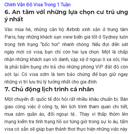
Chính Vẫn Đỗ Visa Trong 1 Tuần
6. An tâm với những lựa chọn cư trú ưng
ý nhất
Vào mùa hè, những căn hộ Airbnb xinh xắn ở trung tâm
Paris, hay những khách sạn view biển giá tốt ở Sydney luôn
trong tình trạng “bốc hơi” nhanh chóng. Nếu đợi đến sát
ngày mới có visa, bạn chỉ còn hai lựa chọn: Một là chấp
nhận những khách sạn vô danh, xập xệ ở ngoại ô xa xôi; Hai
là phải bấm bụng chi trả cho những phòng VIP đắt đỏ còn
sót lại. Có visa sớm là tem bảo chứng để bạn giữ ngay
những vị trí lưu trú lý tưởng nhất cho gia đình.
7. Chủ động lịch trình cá nhân
Một chuyến đi quốc tế đòi hỏi rất nhiều khâu chuẩn bị: Bàn
giao công việc ở công ty, lên lịch trình tham quan chi tiết,
mua sắm quần áo, đổi ngoại tệ… Thay vì thấp thỏm lên
mạng kiểm tra tình trạng hồ sơ từng giờ trong sự lo âu, tấm
visa có sẵn sẽ giúp bạn thảnh thơi thực hiện những việc này.