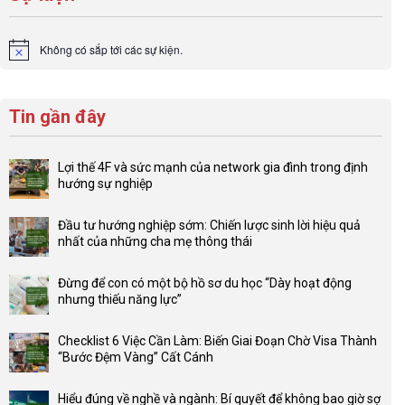
Không có sắp tới các sự kiện.
Notice
Tin gần đây
Lợi thế 4F và sức mạnh của network gia đình trong định
hướng sự nghiệp
Không
có
Đầu tư hướng nghiệp sớm: Chiến lược sinh lời hiệu quả
bình
nhất của những cha mẹ thông thái
luận
Không
ở
có
Lợi
Đừng để con có một bộ hồ sơ du học “Dày hoạt động
bình
thế
nhưng thiếu năng lực”
luận
4F
Không
ở
và
có
Đầu
Checklist 6 Việc Cần Làm: Biến Giai Đoạn Chờ Visa Thành
sức
bình
tư
“Bước Đệm Vàng” Cất Cánh
mạnh
luận
hướng
Không
của
ở
nghiệp
có
network
Đừng
Hiểu đúng về nghề và ngành: Bí quyết để không bao giờ sợ
sớm: