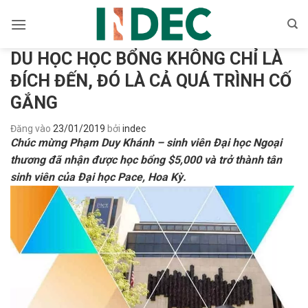
Bỏ
qua
nội
DU HỌC HỌC BỔNG KHÔNG CHỈ LÀ
dung
ĐÍCH ĐẾN, ĐÓ LÀ CẢ QUÁ TRÌNH CỐ
GẮNG
Đăng vào
23/01/2019
bởi
indec
Chúc mừng Phạm Duy Khánh – sinh viên Đại học Ngoại
thương đã nhận được học bổng $5,000 và trở thành tân
sinh viên của Đại học Pace, Hoa Kỳ.