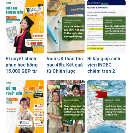
Bí quyết chinh
Visa UK thần tốc
Bí kíp giúp sinh
phục học bổng
sau 48h: Kết quả
viên INDEC
15.000 GBP từ
từ Chiến lược
chiếm trọn 2
University of
visa không lỗ
trong số 9 suất
Glasgow của nữ
hổng
học bổng toàn
sinh Ngoại
thế giới từ
thương
University of
Glasgow
(Russell Group)