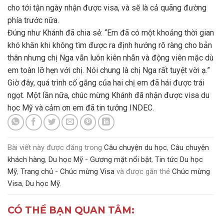
cho tới tận ngày nhận được visa, và sẽ là cả quãng đường
phía trước nữa.
Đúng như Khánh đã chia sẻ: “Em đã có một khoảng thời gian
khó khăn khi không tìm được ra định hướng rõ ràng cho bản
thân nhưng chị Nga vẫn luôn kiên nhẫn và động viên mặc dù
em toàn lỡ hẹn với chị. Nói chung là chị Nga rất tuyệt vời ạ.”
Giờ đây, quá trình cố gắng của hai chị em đã hái được trái
ngọt. Một lần nữa, chúc mừng Khánh đã nhận được visa du
học Mỹ và cảm ơn em đã tin tưởng INDEC.
Bài viết này được đăng trong
Câu chuyện du học
,
Câu chuyện
khách hàng
,
Du học Mỹ - Gương mặt nổi bật
,
Tin tức Du học
Mỹ
,
Trang chủ - Chúc mừng Visa
và được gắn thẻ
Chúc mừng
Visa
,
Du học Mỹ
.
CÓ THỂ BẠN QUAN TÂM: