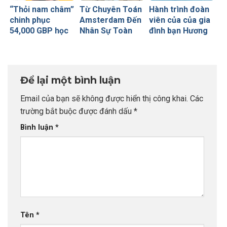
“Thỏi nam châm”
Từ Chuyên Toán
Hành trình đoàn
chinh phục
Amsterdam Đến
viên của của gia
54,000 GBP học
Nhân Sự Toàn
đình bạn Hương
bổng Russell
Cầu Tại Viettel
Trà với tấm visa
Group của sinh
Peru: Khi Đích
Úc thần tốc
viên INDEC
Đến Rõ Ràng
Tạo Nên Thành
Để lại một bình luận
Công Vượt Bậc
Email của bạn sẽ không được hiển thị công khai.
Các
trường bắt buộc được đánh dấu
*
Bình luận
*
Tên
*