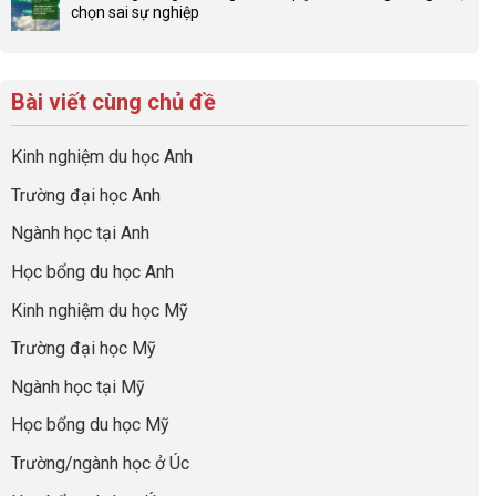
bình
gia
để
chọn sai sự nghiệp
Chiến
luận
đình
con
Không
lược
ở
trong
có
có
sinh
Checklist
định
một
bình
lời
6
hướng
bộ
luận
hiệu
Bài viết cùng chủ đề
Việc
sự
hồ
ở
quả
Cần
nghiệp
sơ
Hiểu
nhất
Làm:
du
đúng
Kinh nghiệm du học Anh
của
Biến
học
về
những
Giai
“Dày
nghề
Trường đại học Anh
cha
Đoạn
hoạt
và
mẹ
Chờ
động
ngành:
Ngành học tại Anh
thông
Visa
nhưng
Bí
thái
Thành
thiếu
quyết
Học bổng du học Anh
“Bước
năng
để
Đệm
lực”
Kinh nghiệm du học Mỹ
không
Vàng”
bao
Cất
Trường đại học Mỹ
giờ
Cánh
sợ
Ngành học tại Mỹ
chọn
sai
Học bổng du học Mỹ
sự
nghiệp
Trường/ngành học ở Úc