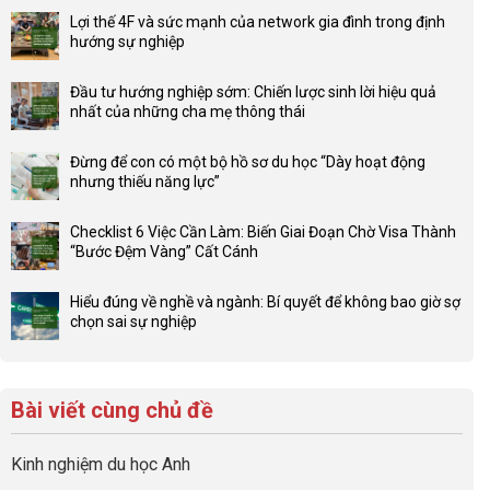
Lợi thế 4F và sức mạnh của network gia đình trong định
hướng sự nghiệp
Không
có
Đầu tư hướng nghiệp sớm: Chiến lược sinh lời hiệu quả
bình
nhất của những cha mẹ thông thái
luận
Không
ở
có
Lợi
Đừng để con có một bộ hồ sơ du học “Dày hoạt động
bình
thế
nhưng thiếu năng lực”
luận
4F
Không
ở
và
có
Đầu
Checklist 6 Việc Cần Làm: Biến Giai Đoạn Chờ Visa Thành
sức
bình
tư
“Bước Đệm Vàng” Cất Cánh
mạnh
luận
hướng
Không
của
ở
nghiệp
có
network
Đừng
Hiểu đúng về nghề và ngành: Bí quyết để không bao giờ sợ
sớm:
bình
gia
để
chọn sai sự nghiệp
Chiến
luận
đình
con
Không
lược
ở
trong
có
có
sinh
Checklist
định
một
bình
lời
6
hướng
bộ
luận
hiệu
Bài viết cùng chủ đề
Việc
sự
hồ
ở
quả
Cần
nghiệp
sơ
Hiểu
nhất
Làm:
du
đúng
Kinh nghiệm du học Anh
của
Biến
học
về
những
Giai