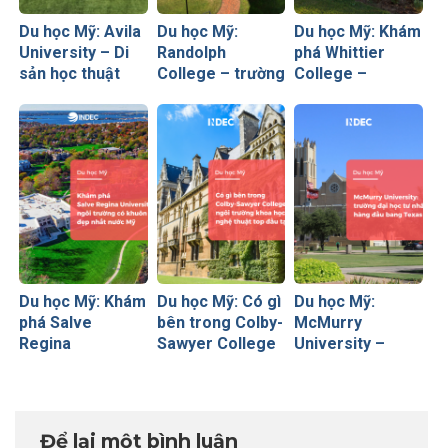
Du học Mỹ: Avila
Du học Mỹ:
Du học Mỹ: Khám
University – Di
Randolph
phá Whittier
sản học thuật
College – trường
College –
100 tuổi làm mới
cao đẳng tư thục
Trường đại học
mình bằng mô
hàng đầu bang
tư thục tại miền
hình học tập hiện
Virginia
Nam California
đại
Du học Mỹ: Khám
Du học Mỹ: Có gì
Du học Mỹ:
phá Salve
bên trong Colby-
McMurry
Regina
Sawyer College
University –
University – ngôi
– ngôi trường
trường đại học
trường có khuôn
khoa học và
tư nhân hàng
viên đẹp nhất
nghệ thuật top
đầu bang Texas
đất Mỹ
đầu tại Mỹ?
Để lại một bình luận