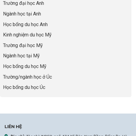
“Dày
nghề
Trường đại học Anh
cha
Đoạn
hoạt
và
mẹ
Chờ
động
ngành:
Ngành học tại Anh
thông
Visa
nhưng
Bí
thái
Thành
thiếu
quyết
Học bổng du học Anh
“Bước
năng
để
Đệm
lực”
Kinh nghiệm du học Mỹ
không
Vàng”
bao
Cất
Trường đại học Mỹ
giờ
Cánh
sợ
Ngành học tại Mỹ
chọn
sai
Học bổng du học Mỹ
sự
nghiệp
Trường/ngành học ở Úc
Học bổng du học Úc
LIÊN HỆ