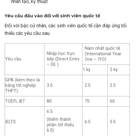
nhân tạo, kỹ thuật
Yêu cầu đầu vào đối với sinh viên quốc tế
Đối với bậc cử nhân, các sinh viên quốc tế cần đáp ứng tối
thiểu các yêu cầu sau.
Năm nhất quốc tế
Nhập học trực
(International Year
Yêu cầu
tiếp (Direct Entry
One – IYO)
– DE )
1 kỳ
2 kỳ
GPA (kèm theo là
bằng tốt nghiệp
3.0
2.5
2.5
THPT)
TOEFL iBT
80
75
60
6.5
(Điểm thành
IELTS
6.5
5.5
phần tốt thiểu
6.0)