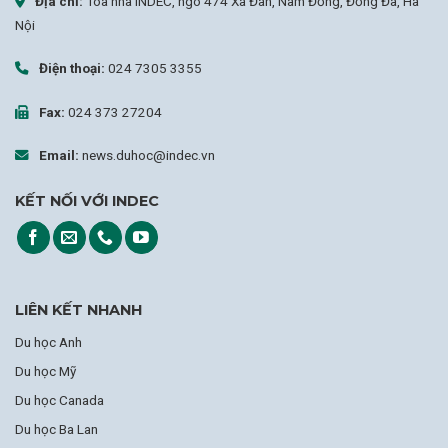
Địa chỉ:
Tòa nhà INDEC, ngõ 474 Xã Đàn, Nam Đồng, Đống Đa, Hà
Nội
Điện thoại:
024 7305 3355
Fax:
024 373 27204
Email:
news.duhoc@indec.vn
KẾT NỐI VỚI INDEC
LIÊN KẾT NHANH
Du học Anh
Du học Mỹ
Du học Canada
Du học Ba Lan