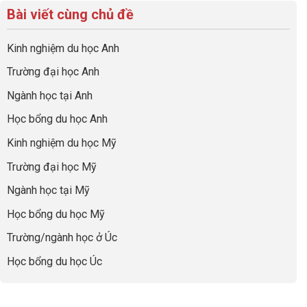
hướng
bộ
luận
hiệu
Bài viết cùng chủ đề
Việc
sự
hồ
ở
quả
Cần
nghiệp
sơ
Hiểu
nhất
Làm:
du
đúng
Kinh nghiệm du học Anh
của
Biến
học
về
những
Giai
“Dày
nghề
Trường đại học Anh
cha
Đoạn
hoạt
và
mẹ
Chờ
động
ngành:
Ngành học tại Anh
thông
Visa
nhưng
Bí
thái
Thành
thiếu
quyết
Học bổng du học Anh
“Bước
năng
để
Đệm
lực”
Kinh nghiệm du học Mỹ
không
Vàng”
bao
Cất
Trường đại học Mỹ
giờ
Cánh
sợ
Ngành học tại Mỹ
chọn
sai
Học bổng du học Mỹ
sự
nghiệp
Trường/ngành học ở Úc
Học bổng du học Úc