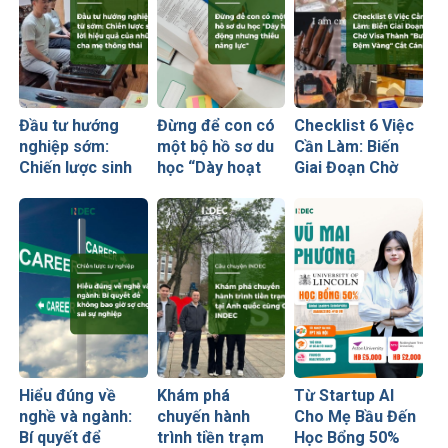
Đầu tư hướng
Đừng để con có
Checklist 6 Việc
nghiệp sớm:
một bộ hồ sơ du
Cần Làm: Biến
Chiến lược sinh
học “Dày hoạt
Giai Đoạn Chờ
lời hiệu quả nhất
động nhưng
Visa Thành
của những cha
thiếu năng lực”
“Bước Đệm
mẹ thông thái
Vàng” Cất Cánh
Hiểu đúng về
Khám phá
Từ Startup AI
nghề và ngành:
chuyến hành
Cho Mẹ Bầu Đến
Bí quyết để
trình tiền trạm
Học Bổng 50%