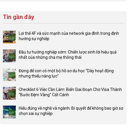
Tin gần đây
Lợi thế 4F và sức mạnh của network gia đình trong định
hướng sự nghiệp
Không
có
Đầu tư hướng nghiệp sớm: Chiến lược sinh lời hiệu quả
bình
nhất của những cha mẹ thông thái
luận
Không
ở
có
Lợi
Đừng để con có một bộ hồ sơ du học “Dày hoạt động
bình
thế
nhưng thiếu năng lực”
luận
4F
Không
ở
và
có
Đầu
Checklist 6 Việc Cần Làm: Biến Giai Đoạn Chờ Visa Thành
sức
bình
tư
“Bước Đệm Vàng” Cất Cánh
mạnh
luận
hướng
Không
của
ở
nghiệp
có
network
Đừng
Hiểu đúng về nghề và ngành: Bí quyết để không bao giờ sợ
sớm:
bình
gia
để
chọn sai sự nghiệp
Chiến
luận
đình
con
Không
lược
ở
trong
có
có
sinh
Checklist
định
một
bình
lời
6