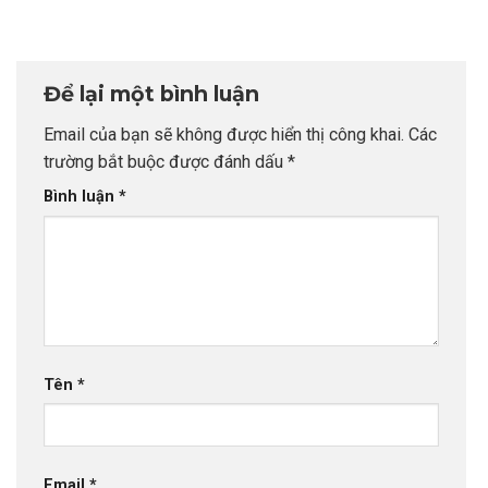
không bao giờ sợ
Anh quốc cùng
Global Leaders
chọn sai sự
CEO INDEC
Tại Anh Quốc:
nghiệp
Chiến Lược Nâng
Tầm Hồ Sơ Từ
Để lại một bình luận
INDEC
Email của bạn sẽ không được hiển thị công khai.
Các
trường bắt buộc được đánh dấu
*
Bình luận
*
Tên
*
Email
*