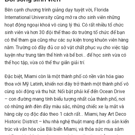
Bên cạnh chương trình giảng dạy tuyệt vời, Florida
International University cũng mở ra cho sinh viên những
hoạt động ngoại khoá vô cùng lý thú. Có rất nhiều tổ chức
sinh viên và hơn 30 đội thể thao do trường tổ chức để bạn
có thể tham gia cũng như các sự kiện trong khuôn viên hàng
năm. Trường có đầy đủ cơ sở vật chất phục vụ cho việc tập
luyện như trung tâm thể hình và bể bơi… để học sinh vừa có
thể học tập, vừa có thể thư giãn giải trí.
Đặc biệt, Miami còn là một thành phố có nền văn hóa giao
thoa với Mỹ Latinh, khiến nơi đây trở thành một thành phố vô
cùng sôi động và thu hút. Nổi bật phải kể đến Ocean Drive
– con đường mang tính biểu tượng nhất của thành phố, nơi
có những ánh đèn đầy màu sắc, những chiếc xe lạ mắt và
hàng cây cọ độc đáo theo 1 cách rất… Miami, hay Art Deco
Historic District – khu nhà nghệ thuật mang đậm di sản kiến
​trúc và văn hóa của Bãi biển Miami, và thỏa sức mua sắm