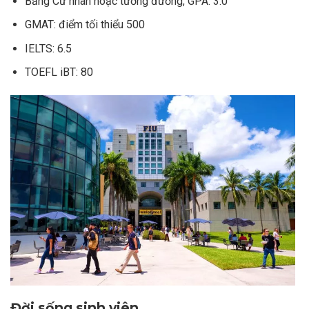
Bằng Cử nhân hoặc tương đương, GPA: 3.0
GMAT: điểm tối thiểu 500
IELTS: 6.5
TOEFL iBT: 80
Đời sống sinh viên