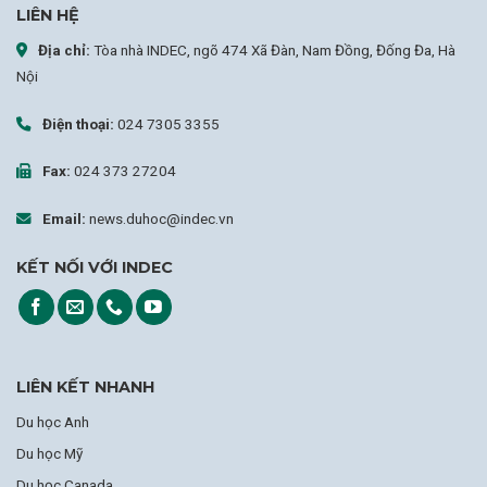
LIÊN HỆ
Địa chỉ:
Tòa nhà INDEC, ngõ 474 Xã Đàn, Nam Đồng, Đống Đa, Hà
Nội
Điện thoại:
024 7305 3355
Fax:
024 373 27204
Email:
news.duhoc@indec.vn
KẾT NỐI VỚI INDEC
LIÊN KẾT NHANH
Du học Anh
Du học Mỹ
Du học Canada