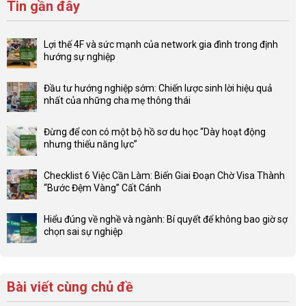
Tin gần đây
Lợi thế 4F và sức mạnh của network gia đình trong định
hướng sự nghiệp
Không
có
Đầu tư hướng nghiệp sớm: Chiến lược sinh lời hiệu quả
bình
nhất của những cha mẹ thông thái
luận
Không
ở
có
Lợi
Đừng để con có một bộ hồ sơ du học “Dày hoạt động
bình
thế
nhưng thiếu năng lực”
luận
4F
Không
ở
và
có
Đầu
Checklist 6 Việc Cần Làm: Biến Giai Đoạn Chờ Visa Thành
sức
bình
tư
“Bước Đệm Vàng” Cất Cánh
mạnh
luận
hướng
Không
của
ở
nghiệp
có
network
Đừng
Hiểu đúng về nghề và ngành: Bí quyết để không bao giờ sợ
sớm:
bình
gia
để
chọn sai sự nghiệp
Chiến
luận
đình
con
Không
lược
ở
trong
có
có
sinh
Checklist
định
một
bình
lời
6
hướng
bộ
luận
hiệu
Bài viết cùng chủ đề
Việc
sự
hồ
ở
quả
Cần
nghiệp
sơ
Hiểu