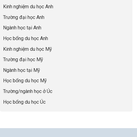
nhất
Làm:
du
đúng
Kinh nghiệm du học Anh
của
Biến
học
về
những
Giai
“Dày
nghề
Trường đại học Anh
cha
Đoạn
hoạt
và
mẹ
Chờ
động
ngành:
Ngành học tại Anh
thông
Visa
nhưng
Bí
thái
Thành
thiếu
quyết
Học bổng du học Anh
“Bước
năng
để
Đệm
lực”
Kinh nghiệm du học Mỹ
không
Vàng”
bao
Cất
Trường đại học Mỹ
giờ
Cánh
sợ
Ngành học tại Mỹ
chọn
sai
Học bổng du học Mỹ
sự
nghiệp
Trường/ngành học ở Úc
Học bổng du học Úc