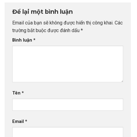
viên INDEC
Đến Rõ Ràng
Tạo Nên Thành
Để lại một bình luận
Công Vượt Bậc
Email của bạn sẽ không được hiển thị công khai.
Các
trường bắt buộc được đánh dấu
*
Bình luận
*
Tên
*
Email
*