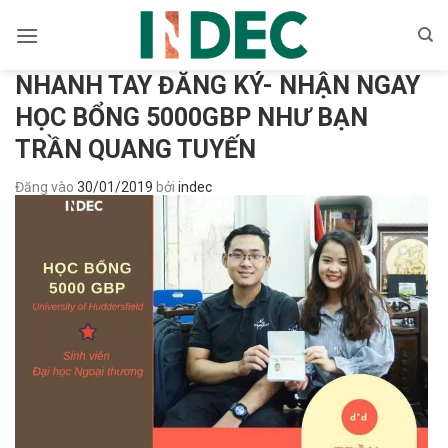
Bỏ
qua
nội
NHANH TAY ĐĂNG KÝ- NHẬN NGAY
dung
HỌC BỔNG 5000GBP NHƯ BẠN
TRẦN QUANG TUYẾN
Đăng vào
30/01/2019
bởi
indec