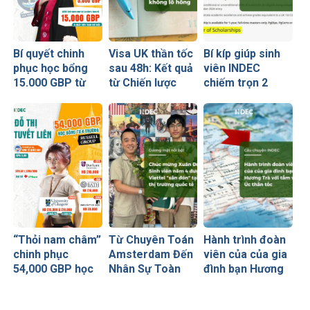
Bí quyết chinh
Visa UK thần tốc
Bí kíp giúp sinh
phục học bổng
sau 48h: Kết quả
viên INDEC
15.000 GBP từ
từ Chiến lược
chiếm trọn 2
University of
visa không lỗ
trong số 9 suất
Glasgow của nữ
hổng
học bổng toàn
sinh Ngoại
thế giới từ
thương
University of
Glasgow
(Russell Group)
“Thỏi nam châm”
Từ Chuyên Toán
Hành trình đoàn
chinh phục
Amsterdam Đến
viên của của gia
54,000 GBP học
Nhân Sự Toàn
đình bạn Hương
bổng Russell
Cầu Tại Viettel
Trà với tấm visa
Group của sinh
Peru: Khi Đích
Úc thần tốc