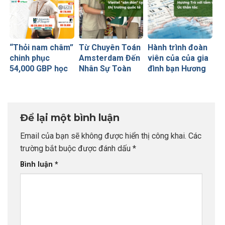
“Thỏi nam châm”
Từ Chuyên Toán
Hành trình đoàn
chinh phục
Amsterdam Đến
viên của của gia
54,000 GBP học
Nhân Sự Toàn
đình bạn Hương
bổng Russell
Cầu Tại Viettel
Trà với tấm visa
Group của sinh
Peru: Khi Đích
Úc thần tốc
viên INDEC
Đến Rõ Ràng
Tạo Nên Thành
Để lại một bình luận
Công Vượt Bậc
Email của bạn sẽ không được hiển thị công khai.
Các
trường bắt buộc được đánh dấu
*
Bình luận
*