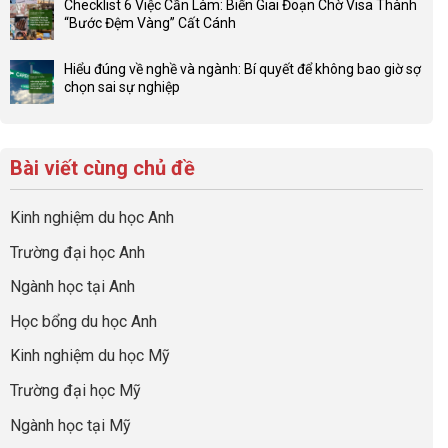
Đầu
Checklist 6 Việc Cần Làm: Biến Giai Đoạn Chờ Visa Thành
sức
bình
tư
“Bước Đệm Vàng” Cất Cánh
mạnh
luận
hướng
Không
của
ở
nghiệp
có
network
Đừng
Hiểu đúng về nghề và ngành: Bí quyết để không bao giờ sợ
sớm:
bình
gia
để
chọn sai sự nghiệp
Chiến
luận
đình
con
Không
lược
ở
trong
có
có
sinh
Checklist
định
một
bình
lời
6
hướng
bộ
luận
hiệu
Bài viết cùng chủ đề
Việc
sự
hồ
ở
quả
Cần
nghiệp
sơ
Hiểu
nhất
Làm:
du
đúng
Kinh nghiệm du học Anh
của
Biến
học
về
những
Giai
“Dày
nghề
Trường đại học Anh
cha
Đoạn
hoạt
và
mẹ
Chờ
động
ngành:
Ngành học tại Anh
thông
Visa
nhưng
Bí
thái
Thành
thiếu
quyết
Học bổng du học Anh
“Bước
năng
để
Đệm
lực”
Kinh nghiệm du học Mỹ
không
Vàng”
bao
Cất
Trường đại học Mỹ
giờ
Cánh
sợ
Ngành học tại Mỹ
chọn
sai