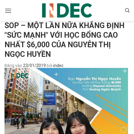
Bỏ
qua
nội
SOP – MỘT LẦN NỮA KHẲNG ĐỊNH
dung
"SỨC MẠNH" VỚI HỌC BỔNG CAO
NHẤT $6,000 CỦA NGUYỄN THỊ
NGỌC HUYỀN
Đăng vào
23/01/2019
bởi
indec