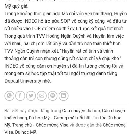
Mỹ quý giá.
Trong khoảng thời gian hợp tác chỉ vỏn vẹn hai tháng, Huyền
đã được INDEC hỗ trợ sửa SOP vô cùng kỹ càng, và đầu tư
rất nhiều vào LOR để em có thể đạt được kết quả tốt nhất.
Trong quá trình TVV Hoàng Ngân Quỳnh và Huyền làm việc
với nhau, hai chị em rất ăn ý và dần trở nên thân thiết hơn.
TVV Ngân Quỳnh nhận xét: “Huyền rất cá tính và thỉnh
thoảng còn trẻ con nhưng cũng rất chăm chỉ và chịu khó.”
INDEC vô cùng cảm ơn Huyền vì đã tin tưởng chúng tôi và
mong em sẽ học tập thật tốt tại ngôi trường danh tiếng
Depaul University nhé.
Bài viết này được đăng trong
Câu chuyện du học
,
Câu chuyện
khách hàng
,
Du học Mỹ - Gương mặt nổi bật
,
Tin tức Du học
Mỹ
,
Trang chủ - Chúc mừng Visa
và được gắn thẻ
Chúc mừng
Visa
,
Du học Mỹ
.