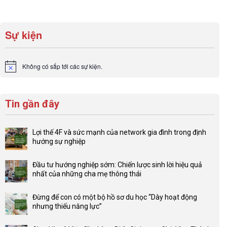
Sự kiện
Không có sắp tới các sự kiện.
Notice
Tin gần đây
Lợi thế 4F và sức mạnh của network gia đình trong định
hướng sự nghiệp
Không
có
Đầu tư hướng nghiệp sớm: Chiến lược sinh lời hiệu quả
bình
nhất của những cha mẹ thông thái
luận
Không
ở
có
Lợi
Đừng để con có một bộ hồ sơ du học “Dày hoạt động
bình
thế
nhưng thiếu năng lực”
luận
4F
Không
ở
và
có