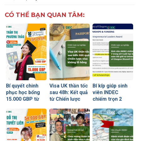
CÓ THỂ BẠN QUAN TÂM:
Bí quyết chinh
Visa UK thần tốc
Bí kíp giúp sinh
phục học bổng
sau 48h: Kết quả
viên INDEC
15.000 GBP từ
từ Chiến lược
chiếm trọn 2
University of
visa không lỗ
trong số 9 suất
Glasgow của nữ
hổng
học bổng toàn
sinh Ngoại
thế giới từ
thương
University of
Glasgow
(Russell Group)