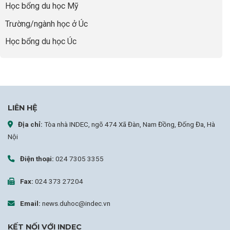
Học bổng du học Mỹ
sự
nghiệp
Trường/ngành học ở Úc
Học bổng du học Úc
LIÊN HỆ
Địa chỉ:
Tòa nhà INDEC, ngõ 474 Xã Đàn, Nam Đồng, Đống Đa, Hà
Nội
Điện thoại:
024 7305 3355
Fax:
024 373 27204
Email:
news.duhoc@indec.vn
KẾT NỐI VỚI INDEC