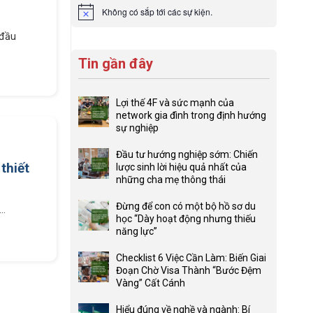
Không có sắp tới các sự kiện.
Notice
 đầu
Tin gần đây
Lợi thế 4F và sức mạnh của
network gia đình trong định hướng
sự nghiệp
Không
có
Đầu tư hướng nghiệp sớm: Chiến
bình
thiết
lược sinh lời hiệu quả nhất của
luận
những cha mẹ thông thái
ở
Không
Lợi
có
Đừng để con có một bộ hồ sơ du
..
thế
bình
học “Dày hoạt động nhưng thiếu
4F
luận
năng lực”
và
ở
Không
sức
Đầu
có
Checklist 6 Việc Cần Làm: Biến Giai
mạnh
tư
bình
Đoạn Chờ Visa Thành “Bước Đệm
của
hướng
luận
Vàng” Cất Cánh
network
nghiệp
ở
Không
gia
sớm:
Đừng
có
Hiểu đúng về nghề và ngành: Bí