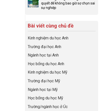
đình
Chiến
để
bình
quyết để không bao giờ sợ chọn sai
trong
lược
con
luận
sự nghiệp
định
sinh
có
ở
Không
hướng
lời
một
Checklist
có
sự
hiệu
bộ
6
bình
nghiệp
quả
hồ
Việc
Bài viết cùng chủ đề
luận
nhất
sơ
Cần
ở
của
du
Làm:
Hiểu
những
học
Kinh nghiệm du học Anh
Biến
đúng
cha
“Dày
Giai
về
mẹ
Trường đại học Anh
hoạt
Đoạn
nghề
thông
động
Chờ
và
thái
Ngành học tại Anh
nhưng
Visa
ngành:
thiếu
Thành
Bí
Học bổng du học Anh
năng
“Bước
quyết
lực”
Đệm
để
Kinh nghiệm du học Mỹ
Vàng”
không
Cất
bao
Trường đại học Mỹ
Cánh
giờ
sợ
Ngành học tại Mỹ
chọn
sai
Học bổng du học Mỹ
sự
nghiệp
Trường/ngành học ở Úc