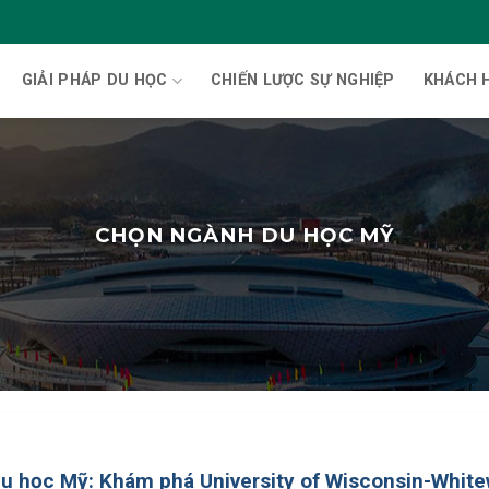
GIẢI PHÁP DU HỌC
CHIẾN LƯỢC SỰ NGHIỆP
KHÁCH 
CHỌN NGÀNH DU HỌC MỸ
u học Mỹ: Khám phá University of Wisconsin-White