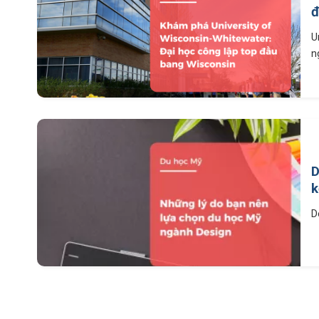
đ
U
n
D
k
D