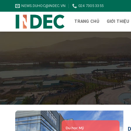
Bỏ
NEWS.DUHOC@INDEC.VN
024 7305 3355
qua
nội
TRANG CHỦ
GIỚI THIỆU
dung
D