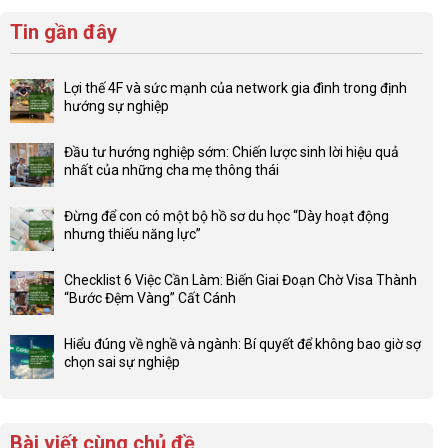
Tin gần đây
Lợi thế 4F và sức mạnh của network gia đình trong định
hướng sự nghiệp
Không
có
Đầu tư hướng nghiệp sớm: Chiến lược sinh lời hiệu quả
bình
nhất của những cha mẹ thông thái
luận
Không
ở
có
Lợi
Đừng để con có một bộ hồ sơ du học “Dày hoạt động
bình
thế
nhưng thiếu năng lực”
luận
4F
Không
ở
và
có
Đầu
Checklist 6 Việc Cần Làm: Biến Giai Đoạn Chờ Visa Thành
sức
bình
tư
“Bước Đệm Vàng” Cất Cánh
mạnh
luận
hướng
Không
của
ở
nghiệp
có
network
Đừng
Hiểu đúng về nghề và ngành: Bí quyết để không bao giờ sợ
sớm:
bình
gia
để
chọn sai sự nghiệp
Chiến
luận
đình
con
Không
lược
ở
trong
có
có
sinh
Checklist
định
một
bình
lời
6
hướng
bộ
luận
hiệu
Bài viết cùng chủ đề
Việc
sự
hồ