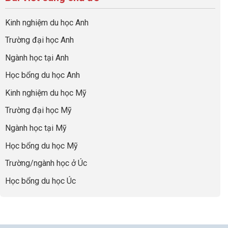
ở
quả
Cần
nghiệp
sơ
Hiểu
nhất
Làm:
du
đúng
Kinh nghiệm du học Anh
của
Biến
học
về
những
Giai
“Dày
nghề
Trường đại học Anh
cha
Đoạn
hoạt
và
mẹ
Chờ
động
ngành:
Ngành học tại Anh
thông
Visa
nhưng
Bí
thái
Thành
thiếu
quyết
Học bổng du học Anh
“Bước
năng
để
Đệm
lực”
Kinh nghiệm du học Mỹ
không
Vàng”
bao
Cất
Trường đại học Mỹ
giờ
Cánh
sợ
Ngành học tại Mỹ
chọn
sai
Học bổng du học Mỹ
sự
nghiệp
Trường/ngành học ở Úc
Học bổng du học Úc