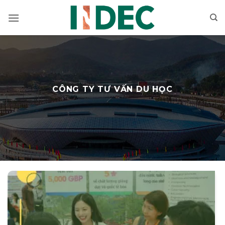
Bỏ
qua
nội
dung
CÔNG TY TƯ VẤN DU HỌC