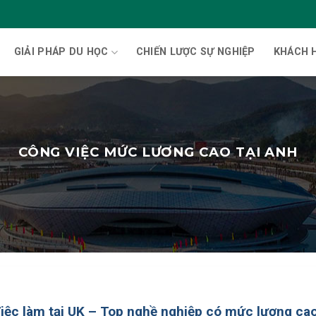
GIẢI PHÁP DU HỌC
CHIẾN LƯỢC SỰ NGHIỆP
KHÁCH 
CÔNG VIỆC MỨC LƯƠNG CAO TẠI ANH
iệc làm tại UK – Top nghề nghiệp có mức lương ca