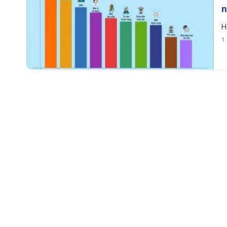
n
H
1