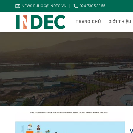
Bỏ
NEWS.DUHOC@INDEC.VN
024 7305 3355
qua
nội
TRANG CHỦ
GIỚI THIỆU
dung
V