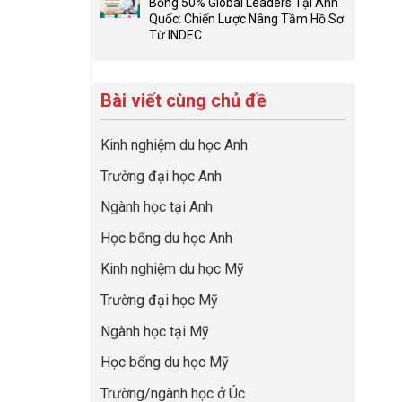
học
Bổng 50% Global Leaders Tại Anh
Biến
đúng
luận
“Dày
Quốc: Chiến Lược Nâng Tầm Hồ Sơ
Giai
về
ở
hoạt
Từ INDEC
Đoạn
nghề
Khám
Không
động
Chờ
và
phá
có
nhưng
Visa
ngành:
chuyến
bình
thiếu
Thành
Bí
hành
Bài viết cùng chủ đề
luận
năng
“Bước
quyết
trình
ở
lực”
Đệm
để
tiền
Từ
Vàng”
không
trạm
Kinh nghiệm du học Anh
Startup
Cất
bao
Anh
AI
Cánh
giờ
quốc
Trường đại học Anh
Cho
sợ
cùng
Mẹ
chọn
CEO
Ngành học tại Anh
Bầu
sai
INDEC
Đến
sự
Học bổng du học Anh
Học
nghiệp
Bổng
Kinh nghiệm du học Mỹ
50%
Global
Trường đại học Mỹ
Leaders
Tại
Ngành học tại Mỹ
Anh
Quốc:
Học bổng du học Mỹ
Chiến
Lược
Trường/ngành học ở Úc