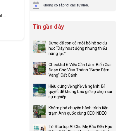
Không có sắp tới các sự kiện.
Notice
....
Tin gần đây
Đừng để con có một bộ hồ sơ du
học “Dày hoạt động nhưng thiếu
năng lực”
Không
có
Checklist 6 Việc Cần Làm: Biến Giai
bình
Đoạn Chờ Visa Thành “Bước Đệm
luận
Vàng” Cất Cánh
ở
Không
Đừng
có
Hiểu đúng về nghề và ngành: Bí
để
bình
quyết để không bao giờ sợ chọn sai
con
luận
sự nghiệp
có
ở
Không
một
Checklist
có
Khám phá chuyến hành trình tiền
bộ
6
bình
trạm Anh quốc cùng CEO INDEC
hồ
Việc
luận
Không
sơ
Cần
ở
có
du
Từ Startup AI Cho Mẹ Bầu Đến Học
Làm:
Hiểu
bình