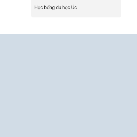
Nâng
Tầm
Học bổng du học Úc
Hồ
Sơ
Từ
INDEC