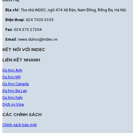
Địa chỉ:
Tòa nhà INDEC, ngõ 474 Xã Đàn, Nam Đồng, Đống Đa, Hà Nội
Điện thoại:
024 7305 3355
Fax:
024 373 27204
Email:
news.duhoc@indec.vn
KẾT NỐI VỚI INDEC
LIÊN KẾT NHANH
Du học Anh
Du học Mỹ
Du học Canada
Du học Ba Lan
Du học Italy
Dịch vụ Visa
CÁC CHÍNH SÁCH
Chính sách bảo mật