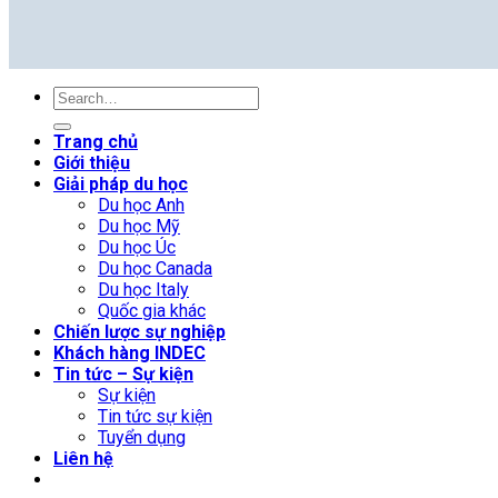
Trang chủ
Giới thiệu
Giải pháp du học
Du học Anh
Du học Mỹ
Du học Úc
Du học Canada
Du học Italy
Quốc gia khác
Chiến lược sự nghiệp
Khách hàng INDEC
Tin tức – Sự kiện
Sự kiện
Tin tức sự kiện
Tuyển dụng
Liên hệ