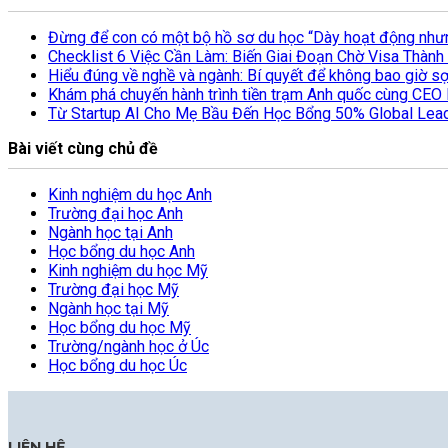
Đừng để con có một bộ hồ sơ du học “Dày hoạt động nhưn
Checklist 6 Việc Cần Làm: Biến Giai Đoạn Chờ Visa Thà
Hiểu đúng về nghề và ngành: Bí quyết để không bao giờ s
Khám phá chuyến hành trình tiền trạm Anh quốc cùng CEO
Từ Startup AI Cho Mẹ Bầu Đến Học Bổng 50% Global Lea
Bài viết cùng chủ đề
Kinh nghiệm du học Anh
Trường đại học Anh
Ngành học tại Anh
Học bổng du học Anh
Kinh nghiệm du học Mỹ
Trường đại học Mỹ
Ngành học tại Mỹ
Học bổng du học Mỹ
Trường/ngành học ở Úc
Học bổng du học Úc
LIÊN HỆ