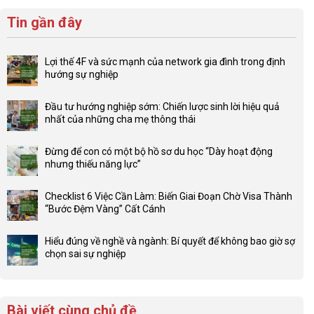
Tin gần đây
Lợi thế 4F và sức mạnh của network gia đình trong định
hướng sự nghiệp
Không
có
Đầu tư hướng nghiệp sớm: Chiến lược sinh lời hiệu quả
bình
nhất của những cha mẹ thông thái
luận
Không
ở
có
Lợi
Đừng để con có một bộ hồ sơ du học “Dày hoạt động
bình
thế
nhưng thiếu năng lực”
luận
4F
Không
ở
và
có
Đầu
Checklist 6 Việc Cần Làm: Biến Giai Đoạn Chờ Visa Thành
sức
bình
tư
“Bước Đệm Vàng” Cất Cánh
mạnh
luận
hướng
Không
của
ở
nghiệp
có
network
Đừng
Hiểu đúng về nghề và ngành: Bí quyết để không bao giờ sợ
sớm:
bình
gia
để
chọn sai sự nghiệp
Chiến
luận
đình
con
Không
lược
ở
trong
có
có
sinh
Checklist
định
một
bình
lời
6
hướng
bộ
luận
hiệu
Bài viết cùng chủ đề
Việc
sự
hồ