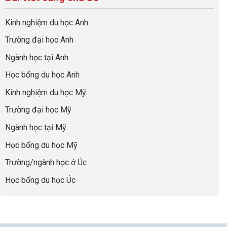
ở
quả
Cần
nghiệp
sơ
Hiểu
nhất
Làm:
du
đúng
Kinh nghiệm du học Anh
của
Biến
học
về
những
Giai
“Dày
nghề
Trường đại học Anh
cha
Đoạn
hoạt
và
mẹ
Chờ
động
ngành:
Ngành học tại Anh
thông
Visa
nhưng
Bí
thái
Thành
thiếu
quyết
Học bổng du học Anh
“Bước
năng
để
Đệm
lực”
Kinh nghiệm du học Mỹ
không
Vàng”
bao
Cất
Trường đại học Mỹ
giờ
Cánh
sợ
Ngành học tại Mỹ
chọn
sai
Học bổng du học Mỹ
sự
nghiệp
Trường/ngành học ở Úc
Học bổng du học Úc