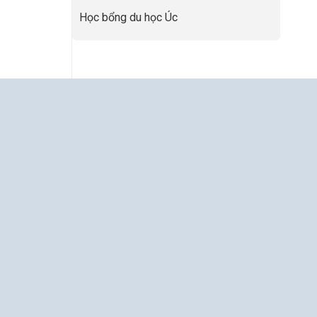
Nâng
Tầm
Học bổng du học Úc
Hồ
Sơ
Từ
INDEC