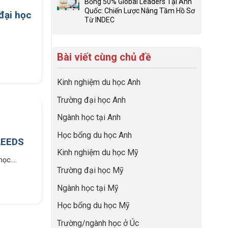
học
Bổng 50% Global Leaders Tại Anh
Biến
đúng
luận
“Dày
Quốc: Chiến Lược Nâng Tầm Hồ Sơ
Giai
về
đại học
ở
hoạt
Từ INDEC
Đoạn
nghề
Khám
Không
động
Chờ
và
phá
có
nhưng
Visa
ngành:
chuyến
bình
thiếu
Thành
Bí
hành
Bài viết cùng chủ đề
luận
năng
“Bước
quyết
trình
ở
lực”
Đệm
để
tiền
Từ
Vàng”
không
trạm
Kinh nghiệm du học Anh
Startup
Cất
bao
Anh
AI
Cánh
giờ
quốc
Trường đại học Anh
Cho
sợ
cùng
Mẹ
chọn
CEO
Ngành học tại Anh
Bầu
sai
INDEC
Đến
sự
Học bổng du học Anh
Học
LEEDS
nghiệp
Bổng
Kinh nghiệm du học Mỹ
50%
c....
Global
Trường đại học Mỹ
Leaders
Tại
Ngành học tại Mỹ
Anh
Quốc:
Học bổng du học Mỹ
Chiến
Lược
Trường/ngành học ở Úc