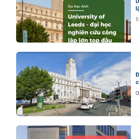
D
l
T
Đ
c
C