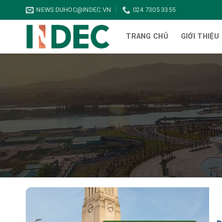
Bỏ
NEWS.DUHOC@INDEC.VN
024 7305 3355
qua
nội
TRANG CHỦ
GIỚI THIỆU
dung