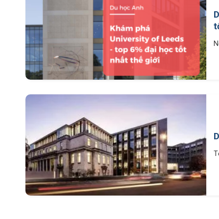
D
t
N
D
T