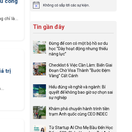
ứu công
Không có sắp tới các sự kiện.
Notice
chỉ là....
Tin gần đây
Đừng để con có một bộ hồ sơ du
học “Dày hoạt động nhưng thiếu
năng lực”
Không
có
Checklist 6 Việc Cần Làm: Biến Giai
bình
á trị
Đoạn Chờ Visa Thành “Bước Đệm
luận
Vàng” Cất Cánh
ở
Không
Đừng
có
Hiểu đúng về nghề và ngành: Bí
...
để
bình
quyết để không bao giờ sợ chọn sai
con
luận
sự nghiệp
có
ở
Không
một
Checklist
có
Khám phá chuyến hành trình tiền
bộ
6
bình
trạm Anh quốc cùng CEO INDEC
hồ
Việc
luận
Không
sơ
Cần
ở
có
du
Từ Startup AI Cho Mẹ Bầu Đến Học
Làm:
Hiểu
bình