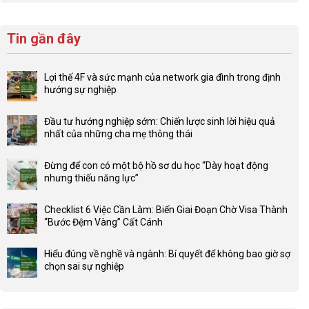
Tin gần đây
Lợi thế 4F và sức mạnh của network gia đình trong định
hướng sự nghiệp
Không
có
Đầu tư hướng nghiệp sớm: Chiến lược sinh lời hiệu quả
bình
nhất của những cha mẹ thông thái
luận
Không
ở
có
Lợi
Đừng để con có một bộ hồ sơ du học “Dày hoạt động
bình
thế
nhưng thiếu năng lực”
luận
4F
Không
ở
và
có
Đầu
Checklist 6 Việc Cần Làm: Biến Giai Đoạn Chờ Visa Thành
sức
bình
tư
“Bước Đệm Vàng” Cất Cánh
mạnh
luận
hướng
Không
của
ở
nghiệp
có
network
Đừng
Hiểu đúng về nghề và ngành: Bí quyết để không bao giờ sợ
sớm:
bình
gia
để
chọn sai sự nghiệp
Chiến
luận
đình
con
Không
lược
ở
trong
có
có
sinh
Checklist
định
một
bình
lời
6