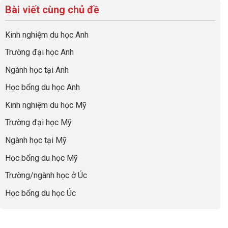
hướng
bộ
luận
hiệu
Bài viết cùng chủ đề
Việc
sự
hồ
ở
quả
Cần
nghiệp
sơ
Hiểu
nhất
Làm:
du
đúng
Kinh nghiệm du học Anh
của
Biến
học
về
những
Giai
“Dày
nghề
Trường đại học Anh
cha
Đoạn
hoạt
và
mẹ
Chờ
động
ngành:
Ngành học tại Anh
thông
Visa
nhưng
Bí
thái
Thành
thiếu
quyết
Học bổng du học Anh
“Bước
năng
để
Đệm
lực”
Kinh nghiệm du học Mỹ
không
Vàng”
bao
Cất
Trường đại học Mỹ
giờ
Cánh
sợ
Ngành học tại Mỹ
chọn
sai
Học bổng du học Mỹ
sự
nghiệp
Trường/ngành học ở Úc
Học bổng du học Úc