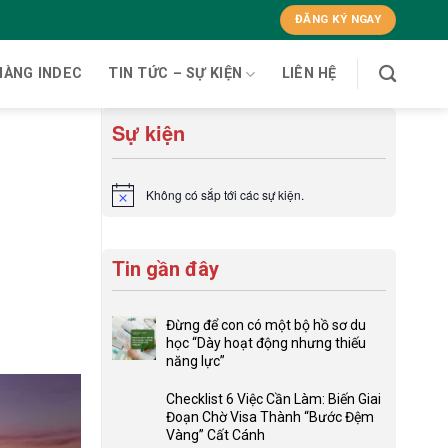
ĐĂNG KÝ NGAY
HÀNG INDEC
TIN TỨC – SỰ KIỆN
LIÊN HỆ
Sự kiện
Không có sắp tới các sự kiện.
Notice
Tin gần đây
Đừng để con có một bộ hồ sơ du
học “Dày hoạt động nhưng thiếu
năng lực”
Không
có
Checklist 6 Việc Cần Làm: Biến Giai
bình
Đoạn Chờ Visa Thành “Bước Đệm
luận
Vàng” Cất Cánh