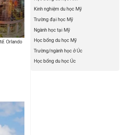
Học
nghiệp
Bổng
Kinh nghiệm du học Mỹ
50%
Global
Trường đại học Mỹ
Leaders
Tại
Ngành học tại Mỹ
Anh
Quốc:
Học bổng du học Mỹ
tế. Orlando
Chiến
Lược
Trường/ngành học ở Úc
Nâng
Tầm
Học bổng du học Úc
Hồ
Sơ
Từ
INDEC