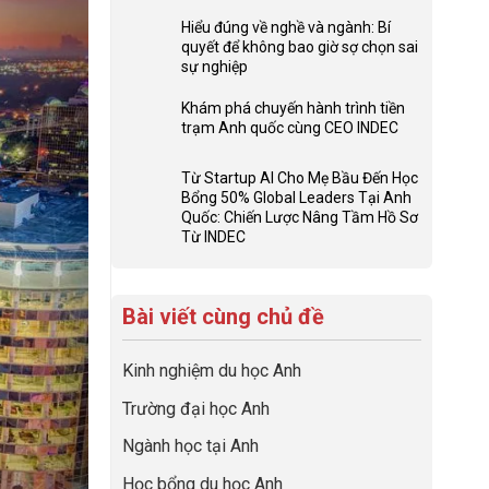
ở
Không
Đừng
có
Hiểu đúng về nghề và ngành: Bí
để
bình
quyết để không bao giờ sợ chọn sai
con
luận
sự nghiệp
có
ở
Không
một
Checklist
có
Khám phá chuyến hành trình tiền
bộ
6
bình
trạm Anh quốc cùng CEO INDEC
hồ
Việc
luận
Không
sơ
Cần
ở
có
du
Từ Startup AI Cho Mẹ Bầu Đến Học
Làm:
Hiểu
bình
học
Bổng 50% Global Leaders Tại Anh
Biến
đúng
luận
“Dày
Quốc: Chiến Lược Nâng Tầm Hồ Sơ
Giai
về
ở
hoạt
Từ INDEC
Đoạn
nghề
Khám
Không
động
Chờ
và
phá
có
nhưng
Visa
ngành:
chuyến
bình
thiếu
Thành
Bí
hành
Bài viết cùng chủ đề
luận
năng
“Bước
quyết
trình
ở
lực”
Đệm
để
tiền
Từ
Vàng”
không
trạm
Kinh nghiệm du học Anh
Startup
Cất
bao
Anh
AI
Cánh
giờ
quốc
Trường đại học Anh
Cho
sợ
cùng
Mẹ
chọn
CEO
Ngành học tại Anh
Bầu
sai
INDEC
Đến
sự
Học bổng du học Anh