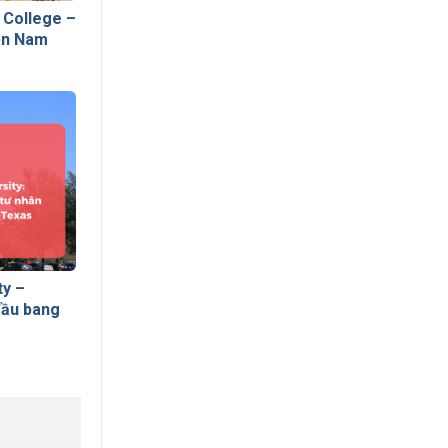
 College –
iền Nam
ty –
đầu bang