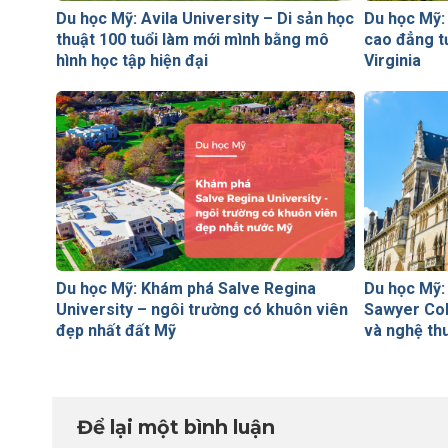
Du học Mỹ: Avila University – Di sản học
Du học Mỹ:
thuật 100 tuổi làm mới mình bằng mô
cao đẳng t
hình học tập hiện đại
Virginia
Du học Mỹ: Khám phá Salve Regina
Du học Mỹ:
University – ngôi trường có khuôn viên
Sawyer Col
đẹp nhất đất Mỹ
và nghệ th
Để lại một bình luận