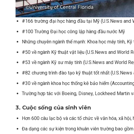
#166 trường đại học hàng đầu tại Mỹ (U.S.News and 
#100 Trường Đại học công lập hàng đầu nước Mỹ
Những chuyên ngành thế mạnh: Khoa học máy tính, Kỹ th
#50 về ngành Kỹ thuật vật liệu (U.S.News and World R
#53 về ngành Kỹ sư máy tính (U.S.News and World Re
#82 chương trình đào tạo kỹ thuật tốt nhất (U.S.News
#30 về ngành khoa học thống kê bảo hiểm (Accountin
Trường hợp tác với Boeing, Disney, Lockheed Martin v
3. Cuộc sống của sinh viên
Hơn 600 câu lạc bộ và các tổ chức về văn hóa, xã hội, 
Đa dạng các sự kiện trong khuân viên trường bao gồm cá