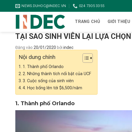
Bỏ
NEWS.DUHOC@INDEC.VN
024 7305 3355
qua
nội
TRANG CHỦ
GIỚI THIỆU
dung
TẠI SAO SINH VIÊN LẠI LỰA CHỌ
Đăng vào
20/01/2020
bởi
indec
Nội dung chính
1. Thành phố Orlando
2. Những thành tích nổi bật của UCF
3. Cuộc sống của sinh viên
4. Học bổng lên tới $6,500/năm
1. Thành phố
Orlando