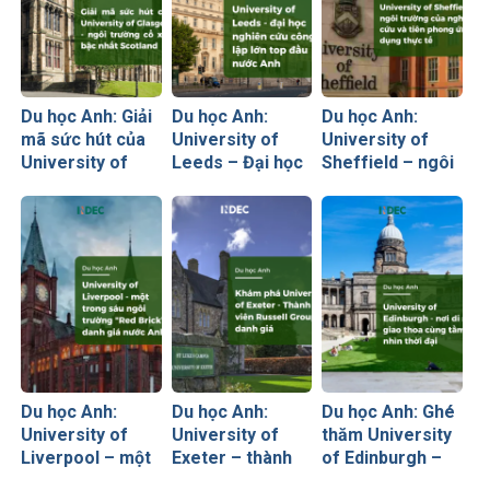
Du học Anh: Giải
Du học Anh:
Du học Anh:
mã sức hút của
University of
University of
University of
Leeds – Đại học
Sheffield – ngôi
Glasgow – ngôi
nghiên cứu công
trường của
trường cổ xưa
lập lớn top đầu
nghiên cứu và
bậc nhất
nước Anh
tiên phong ứng
Scotland
dụng thực tế
Du học Anh:
Du học Anh:
Du học Anh: Ghé
University of
University of
thăm University
Liverpool – một
Exeter – thành
of Edinburgh –
trong sáu ngôi
viên Russell
Nơi di sản giao