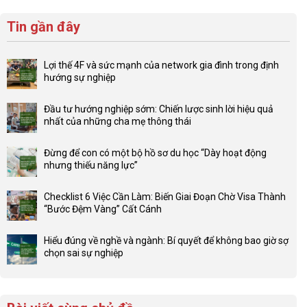
Tin gần đây
Lợi thế 4F và sức mạnh của network gia đình trong định
hướng sự nghiệp
Không
có
Đầu tư hướng nghiệp sớm: Chiến lược sinh lời hiệu quả
bình
nhất của những cha mẹ thông thái
luận
Không
ở
có
Lợi
Đừng để con có một bộ hồ sơ du học “Dày hoạt động
bình
thế
nhưng thiếu năng lực”
luận
4F
Không
ở
và
có
Đầu
Checklist 6 Việc Cần Làm: Biến Giai Đoạn Chờ Visa Thành
sức
bình
tư
“Bước Đệm Vàng” Cất Cánh
mạnh
luận
hướng
Không
của
ở
nghiệp
có
network
Đừng
Hiểu đúng về nghề và ngành: Bí quyết để không bao giờ sợ
sớm:
bình
gia
để
chọn sai sự nghiệp
Chiến
luận
đình
con
Không
lược
ở
trong
có
có
sinh
Checklist
định
một
bình
lời
6
hướng
bộ
luận
hiệu
Việc