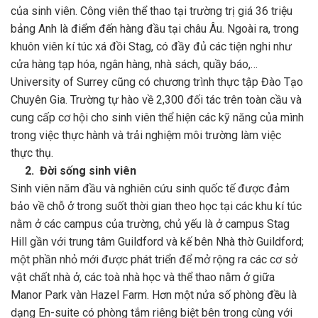
của sinh viên. Công viên thể thao tại trường trị giá 36 triệu
bảng Anh là điểm đến hàng đầu tại châu Âu. Ngoài ra, trong
khuôn viên kí túc xá đồi Stag, có đầy đủ các tiện nghi như
cửa hàng tạp hóa, ngân hàng, nhà sách, quầy báo,…
University of Surrey cũng có chương trình thực tập Đào Tạo
Chuyên Gia. Trường tự hào về 2,300 đối tác trên toàn cầu và
cung cấp cơ hội cho sinh viên thể hiện các kỹ năng của mình
trong việc thực hành và trải nghiệm môi trường làm việc
thực thụ.
2. Đời sống sinh viên
Sinh viên năm đầu và nghiên cứu sinh quốc tế được đảm
bảo về chỗ ở trong suốt thời gian theo học tại các khu kí túc
nằm ở các campus của trường, chủ yếu là ở campus Stag
Hill gần với trung tâm Guildford và kế bên Nhà thờ Guildford;
một phần nhỏ mới được phát triển để mở rộng ra các cơ sở
vật chất nhà ở, các toà nhà học và thể thao nằm ở giữa
Manor Park vàn Hazel Farm. Hơn một nửa số phòng đều là
dạng En-suite có phòng tắm riêng biệt bên trong cùng với