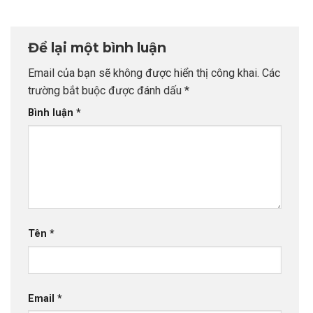
trường “Red
Group sở hữu
thoa cùng tầm
Brick” danh giá
không gian xanh
nhìn thời đại
nước Anh
thân thiện top
Để lại một bình luận
đầu Anh Quốc
Email của bạn sẽ không được hiển thị công khai.
Các
trường bắt buộc được đánh dấu
*
Bình luận
*
Tên
*
Email
*