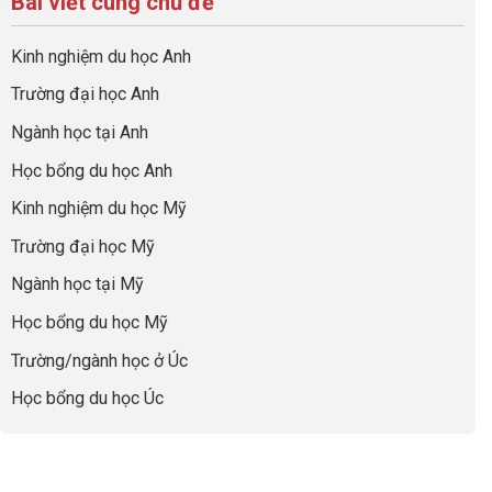
Bài viết cùng chủ đề
sự
hồ
ở
quả
Cần
nghiệp
sơ
Hiểu
nhất
Làm:
du
đúng
Kinh nghiệm du học Anh
của
Biến
học
về
những
Giai
“Dày
nghề
Trường đại học Anh
cha
Đoạn
hoạt
và
mẹ
Chờ
động
ngành:
Ngành học tại Anh
thông
Visa
nhưng
Bí
thái
Thành
thiếu
quyết
Học bổng du học Anh
“Bước
năng
để
Đệm
lực”
Kinh nghiệm du học Mỹ
không
Vàng”
bao
Cất
Trường đại học Mỹ
giờ
Cánh
sợ
Ngành học tại Mỹ
chọn
sai
Học bổng du học Mỹ
sự
nghiệp
Trường/ngành học ở Úc
Học bổng du học Úc