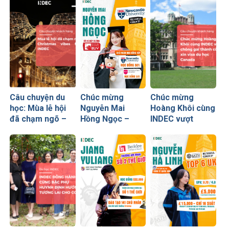
Câu chuyện du
Chúc mừng
Chúc mừng
học: Mùa lễ hội
Nguyễn Mai
Hoàng Khôi cùng
đã chạm ngõ –
Hồng Ngọc –
INDEC vượt
Christmas vibes
Chủ nhân học
chông gai thành
from INDEC
bổng 50% từ
công xin visa du
Newcastle
học Canada
University