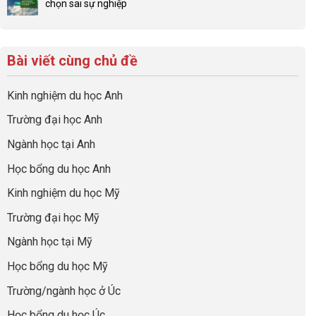
để
chọn sai sự nghiệp
Chiến
luận
đình
con
Không
lược
ở
trong
có
có
sinh
Checklist
định
một
bình
lời
6
hướng
bộ
luận
hiệu
Bài viết cùng chủ đề
Việc
sự
hồ
ở
quả
Cần
nghiệp
sơ
Hiểu
nhất
Làm:
du
đúng
Kinh nghiệm du học Anh
của
Biến
học
về
những
Giai
“Dày
nghề
Trường đại học Anh
cha
Đoạn
hoạt
và
mẹ
Chờ
động
ngành:
Ngành học tại Anh
thông
Visa
nhưng
Bí
thái
Thành
thiếu
quyết
Học bổng du học Anh
“Bước
năng
để
Đệm
lực”
Kinh nghiệm du học Mỹ
không
Vàng”
bao
Cất
Trường đại học Mỹ
giờ
Cánh
sợ
Ngành học tại Mỹ
chọn
sai
Học bổng du học Mỹ
sự
nghiệp
Trường/ngành học ở Úc
Học bổng du học Úc