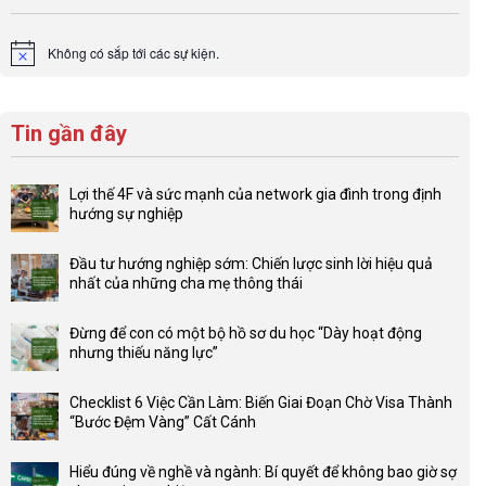
Không có sắp tới các sự kiện.
Notice
Tin gần đây
Lợi thế 4F và sức mạnh của network gia đình trong định
hướng sự nghiệp
Không
có
Đầu tư hướng nghiệp sớm: Chiến lược sinh lời hiệu quả
bình
nhất của những cha mẹ thông thái
luận
Không
ở
có
Lợi
Đừng để con có một bộ hồ sơ du học “Dày hoạt động
bình
thế
nhưng thiếu năng lực”
luận
4F
Không
ở
và
có
Đầu
Checklist 6 Việc Cần Làm: Biến Giai Đoạn Chờ Visa Thành
sức
bình
tư
“Bước Đệm Vàng” Cất Cánh
mạnh
luận
hướng
Không
của
ở
nghiệp
có
network
Đừng
Hiểu đúng về nghề và ngành: Bí quyết để không bao giờ sợ
sớm:
bình
gia