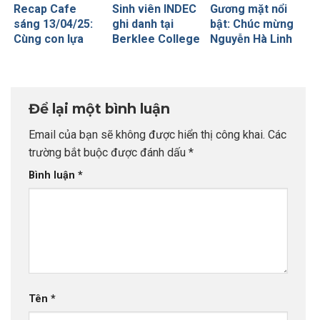
Recap Cafe
Sinh viên INDEC
Gương mặt nổi
sáng 13/04/25:
ghi danh tại
bật: Chúc mừng
Cùng con lựa
Berklee College
Nguyễn Hà Linh
chọn
of Music – Học
– Chủ nhân học
trường/nghề
viện âm nhạc
bổng cao nhất từ
nghiệp trên con
đương đại số 1
University of
đường Du học –
thế giới
Bath
Để lại một bình luận
Phụ huynh
trường THPT
Email của bạn sẽ không được hiển thị công khai.
Các
Chuyên Ngoại
trường bắt buộc được đánh dấu
*
Ngữ
Bình luận
*
Tên
*