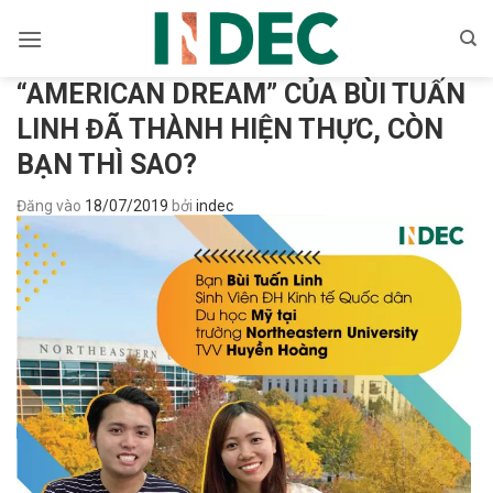
Bỏ
qua
nội
“AMERICAN DREAM” CỦA BÙI TUẤN
dung
LINH ĐÃ THÀNH HIỆN THỰC, CÒN
BẠN THÌ SAO?
Đăng vào
18/07/2019
bởi
indec