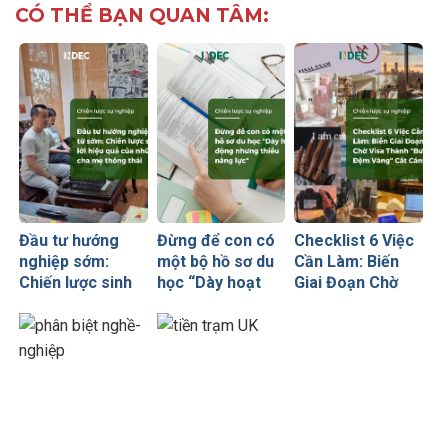
CÓ THỂ BẠN QUAN TÂM:
Đầu tư hướng
Đừng để con có
Checklist 6 Việc
nghiệp sớm:
một bộ hồ sơ du
Cần Làm: Biến
Chiến lược sinh
học “Dày hoạt
Giai Đoạn Chờ
lời hiệu quả nhất
động nhưng
Visa Thành
của những cha
thiếu năng lực”
“Bước Đệm
mẹ thông thái
Vàng” Cất Cánh