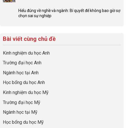
hướng
Không
của
ở
nghiệp
có
network
Đừng
Hiểu đúng về nghề và ngành: Bí quyết để không bao giờ sợ
sớm:
bình
gia
để
chọn sai sự nghiệp
Chiến
luận
đình
con
Không
lược
ở
trong
có
có
sinh
Checklist
định
một
bình
lời
6
hướng
bộ
luận
hiệu
Bài viết cùng chủ đề
Việc
sự
hồ
ở
quả
Cần
nghiệp
sơ
Hiểu
nhất
Làm:
du
đúng
Kinh nghiệm du học Anh
của
Biến
học
về
những
Giai
“Dày
nghề
Trường đại học Anh
cha
Đoạn
hoạt
và
mẹ
Chờ
động
ngành:
Ngành học tại Anh
thông
Visa
nhưng
Bí
thái
Thành
thiếu
quyết
Học bổng du học Anh
“Bước
năng
để
Đệm
lực”
Kinh nghiệm du học Mỹ
không
Vàng”
bao
Cất
Trường đại học Mỹ
giờ
Cánh
sợ
Ngành học tại Mỹ
chọn
sai
Học bổng du học Mỹ
sự