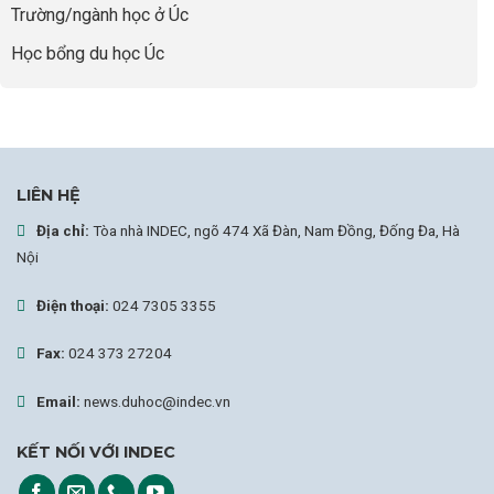
nghiệp
Trường/ngành học ở Úc
Học bổng du học Úc
LIÊN HỆ
Địa chỉ:
Tòa nhà INDEC, ngõ 474 Xã Đàn, Nam Đồng, Đống Đa, Hà
Nội
Điện thoại:
024 7305 3355
Fax:
024 373 27204
Email:
news.duhoc@indec.vn
KẾT NỐI VỚI INDEC