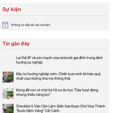
Sự kiện
Không có sắp tới các sự kiện.
Notice
Tin gần đây
Lợi thế 4F và sức mạnh của network gia đình trong định
hướng sự nghiệp
Không
có
Đầu tư hướng nghiệp sớm: Chiến lược sinh lời hiệu quả
bình
nhất của những cha mẹ thông thái
luận
Không
ở
có
Lợi
Đừng để con có một bộ hồ sơ du học “Dày hoạt động
bình
thế
nhưng thiếu năng lực”
luận
4F
Không
ở
và
có
Đầu
Checklist 6 Việc Cần Làm: Biến Giai Đoạn Chờ Visa Thành
sức
bình
tư
“Bước Đệm Vàng” Cất Cánh
mạnh
luận