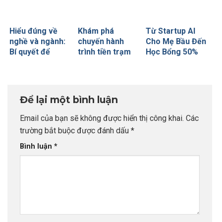
Hiểu đúng về
Khám phá
Từ Startup AI
nghề và ngành:
chuyến hành
Cho Mẹ Bầu Đến
Bí quyết để
trình tiền trạm
Học Bổng 50%
không bao giờ sợ
Anh quốc cùng
Global Leaders
chọn sai sự
CEO INDEC
Tại Anh Quốc:
nghiệp
Chiến Lược Nâng
Tầm Hồ Sơ Từ
Để lại một bình luận
INDEC
Email của bạn sẽ không được hiển thị công khai.
Các
trường bắt buộc được đánh dấu
*
Bình luận
*