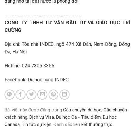
đáng nhớ tại đất nước lá phong đỏ!
____________________________
CÔNG TY TNHH TƯ VẤN ĐẦU TƯ VÀ GIÁO DỤC TRÍ
CƯỜNG
Địa chỉ: Tòa nhà INDEC, ngõ 474 Xã Đàn, Nam Đồng, Đống
Đa, Hà Nội
Hotline: 024 7305 3355
Facebook:
Du học cùng INDEC
Bài viết này được đăng trong
Câu chuyện du học
,
Câu chuyện
khách hàng
,
Dịch vụ Visa
,
Du học Ca - Tiêu điểm
,
Du học
Canada
,
Tin tức sự kiện
. Đánh dấu
liên kết thường trực
.