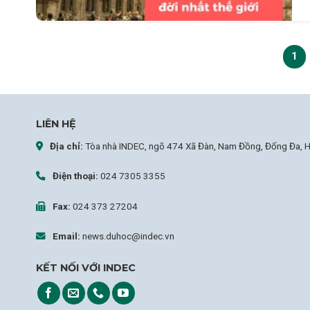
1
LIÊN HỆ
Địa chỉ:
Tòa nhà INDEC, ngõ 474 Xã Đàn, Nam Đồng, Đống Đa, H
Điện thoại:
024 7305 3355
Fax:
024 373 27204
Email:
news.duhoc@indec.vn
KẾT NỐI VỚI INDEC