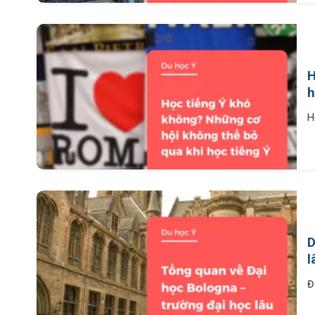
H
h
H
D
l
Đ