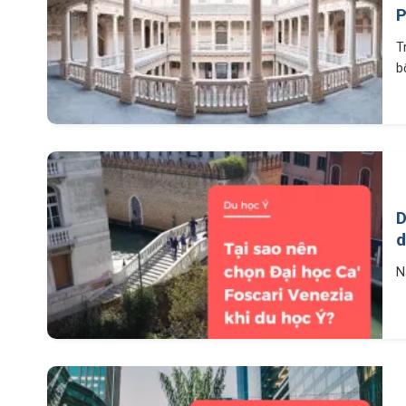
P
T
bổ
D
d
N