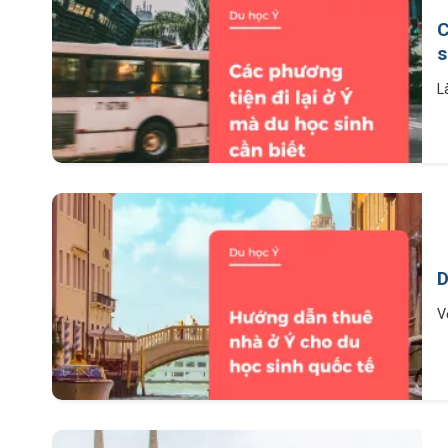
C
s
L
D
V