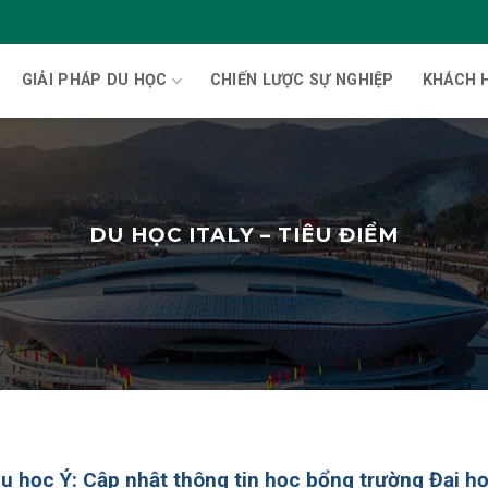
GIẢI PHÁP DU HỌC
CHIẾN LƯỢC SỰ NGHIỆP
KHÁCH 
DU HỌC ITALY – TIÊU ĐIỂM
u học Ý: Cập nhật thông tin học bổng trường Đại h