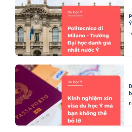
P
Ý
L
D
b
Đ