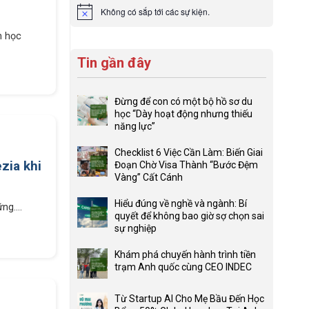
Không có sắp tới các sự kiện.
Notice
h học
Tin gần đây
Đừng để con có một bộ hồ sơ du
học “Dày hoạt động nhưng thiếu
năng lực”
Không
có
Checklist 6 Việc Cần Làm: Biến Giai
bình
zia khi
Đoạn Chờ Visa Thành “Bước Đệm
luận
Vàng” Cất Cánh
ở
Không
Đừng
có
Hiểu đúng về nghề và ngành: Bí
g....
để
bình
quyết để không bao giờ sợ chọn sai
con
luận
sự nghiệp
có
ở
Không
một
Checklist
có
Khám phá chuyến hành trình tiền
bộ
6
bình
trạm Anh quốc cùng CEO INDEC
hồ
Việc
luận
Không
sơ
Cần
ở
có
du
Từ Startup AI Cho Mẹ Bầu Đến Học
Làm:
Hiểu
bình