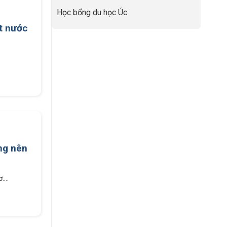
Nâng
Tầm
Học bổng du học Úc
Hồ
ất nước
Sơ
Từ
INDEC
ng nên
...