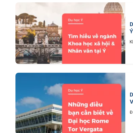
D
Ý
K
D
V
Đ