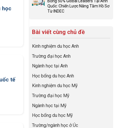
học
Bổng 50% Global Leaders Tại Anh
Biến
đúng
luận
“Dày
Quốc: Chiến Lược Nâng Tầm Hồ Sơ
Giai
về
u học
ở
hoạt
Từ INDEC
Đoạn
nghề
Khám
Không
động
Chờ
và
phá
có
nhưng
Visa
ngành:
chuyến
bình
thiếu
Thành
Bí
hành
Bài viết cùng chủ đề
luận
năng
“Bước
quyết
trình
ở
lực”
Đệm
để
tiền
Từ
Vàng”
không
trạm
Kinh nghiệm du học Anh
Startup
Cất
bao
Anh
AI
Cánh
giờ
quốc
Trường đại học Anh
Cho
sợ
cùng
Mẹ
chọn
CEO
Ngành học tại Anh
Bầu
sai
INDEC
Đến
sự
Học bổng du học Anh
Học
uốc tế
nghiệp
Bổng
Kinh nghiệm du học Mỹ
50%
Global
Trường đại học Mỹ
Leaders
Tại
Ngành học tại Mỹ
Anh
Quốc:
Học bổng du học Mỹ
Chiến
Lược
Trường/ngành học ở Úc