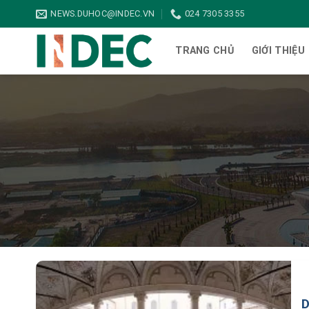
Bỏ
NEWS.DUHOC@INDEC.VN
024 7305 3355
qua
nội
TRANG CHỦ
GIỚI THIỆU
dung
D