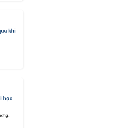
ua khi
i học
ơng....