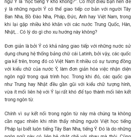
ngữ Ý là “học tiếng Ý khó không?”. Có một điều bạn nên để
ý là những người Ý có thể giao tiếp cơ bản với người Tây
Ban Nha, Bồ Đào Nha, Pháp, Đức, Anh hay Việt Nam, trong
khi lại gặp nhiều khó khăn với các nước Trung Quốc, Hàn,
Nhật,… Có lý do gì cho xu hướng này không?
Đơn giản là bởi Ý có khả năng giao tiếp với những nước sử
dụng chung hệ thống bảng chữ cái Latinh, bởi vậy, các quốc
gia kể trên, trong đó có Việt Nam ít nhiều có sự tương đồng
với kiểu chữ của nước Ý, làm đơn giản hóa việc nhận diện
ngôn ngữ trong quá trình học. Trong khi đó, các quốc gia
như Trung hay Nhật đều gần gũi với kiểu chữ tượng hình,
vừa ít mối liên hệ với Ý lại rất khó để tạo thành mối liên kết
trong ngôn từ.
Chính vì sự kết nối trong ngôn từ này mà chúng ta không
cần ngạc nhiên khi nhìn thấy những người Việt học tiếng
Pháp lại biết luôn tiếng Tây Ban Nha, tiếng Ý. Đó là do những
ngôn ngữ này có liên hệ chặt chẽ với nhau mà thôi. Cũng