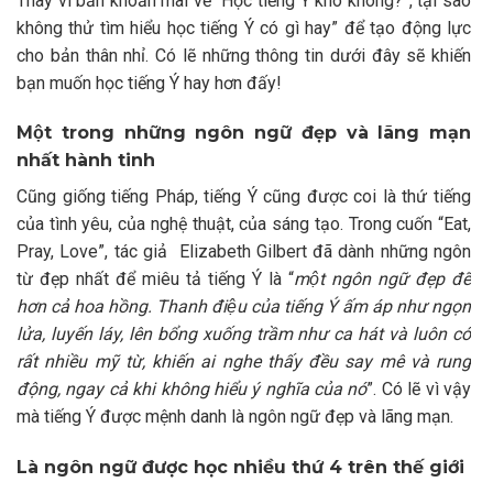
Thay vì băn khoăn mãi về “Học tiếng Ý khó không?”, tại sao
không thử tìm hiểu học tiếng Ý có gì hay” để tạo động lực
cho bản thân nhỉ. Có lẽ những thông tin dưới đây sẽ khiến
bạn muốn học tiếng Ý hay hơn đấy!
Một trong những ngôn ngữ đẹp và lãng mạn
nhất hành tinh
Cũng giống tiếng Pháp, tiếng Ý cũng được coi là thứ tiếng
của tình yêu, của nghệ thuật, của sáng tạo. Trong cuốn “Eat,
Pray, Love”, tác giả Elizabeth Gilbert đã dành những ngôn
từ đẹp nhất để miêu tả tiếng Ý là “
một ngôn ngữ đẹp đẽ
hơn cả hoa hồng. Thanh điệu của tiếng Ý ấm áp như ngọn
lửa, luyến láy, lên bổng xuống trầm như ca hát và luôn có
rất nhiều mỹ từ, khiến ai nghe thấy đều say mê và rung
động, ngay cả khi không hiểu ý nghĩa của nó
”. Có lẽ vì vậy
mà tiếng Ý được mệnh danh là ngôn ngữ đẹp và lãng mạn.
Là ngôn ngữ được học nhiều thứ 4 trên thế giới