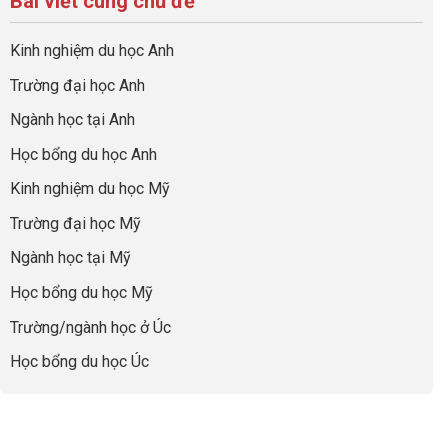
Bài viết cùng chủ đề
sự
hồ
ở
quả
Cần
nghiệp
sơ
Hiểu
nhất
Làm:
du
đúng
Kinh nghiệm du học Anh
của
Biến
học
về
những
Giai
“Dày
nghề
Trường đại học Anh
cha
Đoạn
hoạt
và
mẹ
Chờ
động
ngành:
Ngành học tại Anh
thông
Visa
nhưng
Bí
thái
Thành
thiếu
quyết
Học bổng du học Anh
“Bước
năng
để
Đệm
lực”
Kinh nghiệm du học Mỹ
không
Vàng”
bao
Cất
Trường đại học Mỹ
giờ
Cánh
sợ
Ngành học tại Mỹ
chọn
sai
Học bổng du học Mỹ
sự
nghiệp
Trường/ngành học ở Úc
Học bổng du học Úc