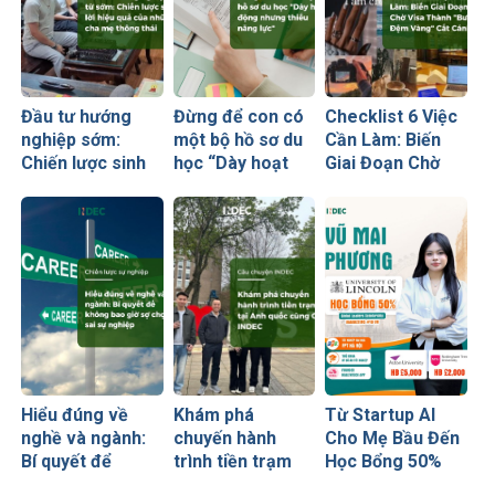
Đầu tư hướng
Đừng để con có
Checklist 6 Việc
nghiệp sớm:
một bộ hồ sơ du
Cần Làm: Biến
Chiến lược sinh
học “Dày hoạt
Giai Đoạn Chờ
lời hiệu quả nhất
động nhưng
Visa Thành
của những cha
thiếu năng lực”
“Bước Đệm
mẹ thông thái
Vàng” Cất Cánh
Hiểu đúng về
Khám phá
Từ Startup AI
nghề và ngành:
chuyến hành
Cho Mẹ Bầu Đến
Bí quyết để
trình tiền trạm
Học Bổng 50%
không bao giờ sợ
Anh quốc cùng
Global Leaders