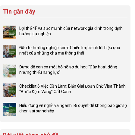
Tin gần đây
Lợi thế 4F và sức mạnh của network gia đình trong định
hướng sự nghiệp
Không
có
Đầu tư hướng nghiệp sớm: Chiến lược sinh lời hiệu quả
bình
nhất của những cha mẹ thông thái
luận
Không
ở
có
Lợi
Đừng để con có một bộ hồ sơ du học “Dày hoạt động
bình
thế
nhưng thiếu năng lực”
luận
4F
Không
ở
và
có
Đầu
Checklist 6 Việc Cần Làm: Biến Giai Đoạn Chờ Visa Thành
sức
bình
tư
“Bước Đệm Vàng” Cất Cánh
mạnh
luận
hướng
Không
của
ở
nghiệp
có
network
Đừng
Hiểu đúng về nghề và ngành: Bí quyết để không bao giờ sợ
sớm:
bình
gia
để
chọn sai sự nghiệp
Chiến
luận
đình
con
Không
lược
ở
trong
có
có
sinh
Checklist
định
một
bình
lời
6
hướng
bộ
luận
hiệu
Việc