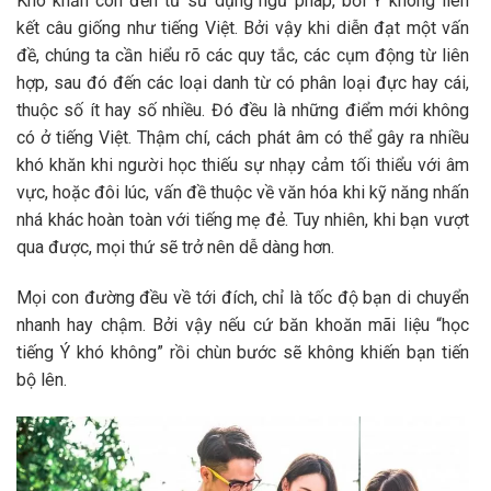
Khó khăn còn đến từ sử dụng ngữ pháp, bởi Ý không liên
kết câu giống như tiếng Việt. Bởi vậy khi diễn đạt một vấn
đề, chúng ta cần hiểu rõ các quy tắc, các cụm động từ liên
hợp, sau đó đến các loại danh từ có phân loại đực hay cái,
thuộc số ít hay số nhiều. Đó đều là những điểm mới không
có ở tiếng Việt. Thậm chí, cách phát âm có thể gây ra nhiều
khó khăn khi người học thiếu sự nhạy cảm tối thiểu với âm
vực, hoặc đôi lúc, vấn đề thuộc về văn hóa khi kỹ năng nhấn
nhá khác hoàn toàn với tiếng mẹ đẻ. Tuy nhiên, khi bạn vượt
qua được, mọi thứ sẽ trở nên dễ dàng hơn.
Mọi con đường đều về tới đích, chỉ là tốc độ bạn di chuyển
nhanh hay chậm. Bởi vậy nếu cứ băn khoăn mãi liệu “học
tiếng Ý khó không” rồi chùn bước sẽ không khiến bạn tiến
bộ lên.