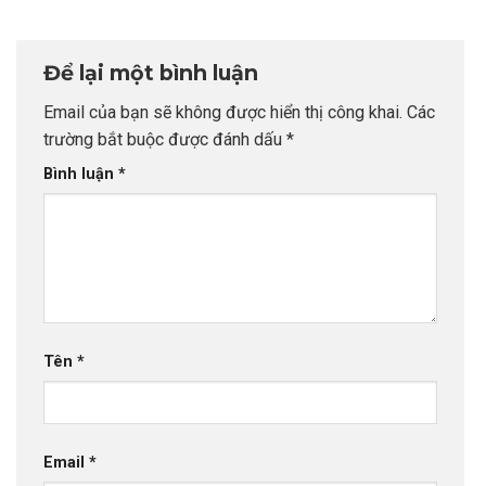
chọn sai sự
CEO INDEC
Tại Anh Quốc:
nghiệp
Chiến Lược Nâng
Tầm Hồ Sơ Từ
Để lại một bình luận
INDEC
Email của bạn sẽ không được hiển thị công khai.
Các
trường bắt buộc được đánh dấu
*
Bình luận
*
Tên
*
Email
*