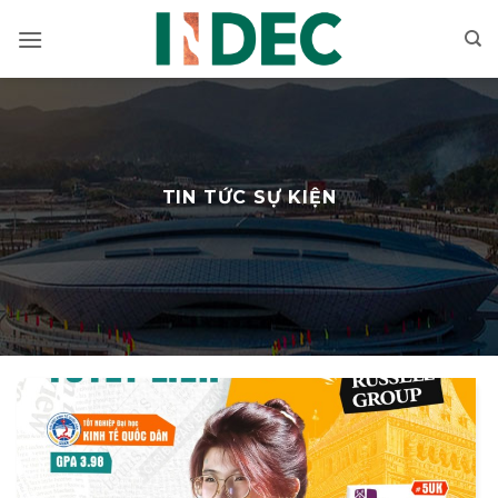
Bỏ
qua
nội
dung
TIN TỨC SỰ KIỆN