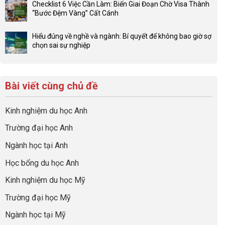
Đầu
Checklist 6 Việc Cần Làm: Biến Giai Đoạn Chờ Visa Thành
sức
bình
tư
“Bước Đệm Vàng” Cất Cánh
mạnh
luận
hướng
Không
của
ở
nghiệp
có
network
Đừng
Hiểu đúng về nghề và ngành: Bí quyết để không bao giờ sợ
sớm:
bình
gia
để
chọn sai sự nghiệp
Chiến
luận
đình
con
Không
lược
ở
trong
có
có
sinh
Checklist
định
một
bình
lời
6
hướng
bộ
luận
hiệu
Bài viết cùng chủ đề
Việc
sự
hồ
ở
quả
Cần
nghiệp
sơ
Hiểu
nhất
Làm:
du
đúng
Kinh nghiệm du học Anh
của
Biến
học
về
những
Giai
“Dày
nghề
Trường đại học Anh
cha
Đoạn
hoạt
và
mẹ
Chờ
động
ngành:
Ngành học tại Anh
thông
Visa
nhưng
Bí
thái
Thành
thiếu
quyết
Học bổng du học Anh
“Bước
năng
để
Đệm
lực”
Kinh nghiệm du học Mỹ
không
Vàng”
bao
Cất
Trường đại học Mỹ
giờ
Cánh
sợ
Ngành học tại Mỹ
chọn
sai