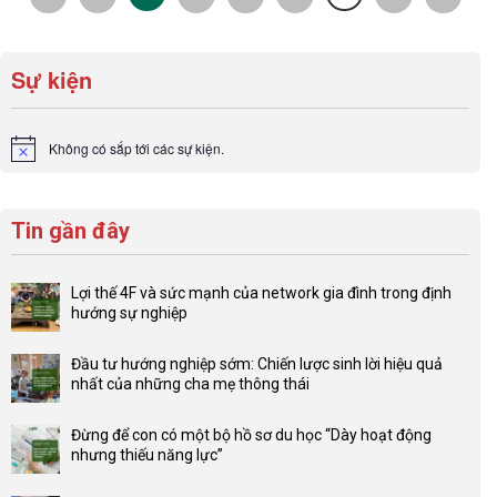
Sự kiện
Không có sắp tới các sự kiện.
Notice
Tin gần đây
Lợi thế 4F và sức mạnh của network gia đình trong định
hướng sự nghiệp
Không
có
Đầu tư hướng nghiệp sớm: Chiến lược sinh lời hiệu quả
bình
nhất của những cha mẹ thông thái
luận
Không
ở
có
Lợi
Đừng để con có một bộ hồ sơ du học “Dày hoạt động
bình
thế
nhưng thiếu năng lực”
luận
4F
Không
ở
và
có