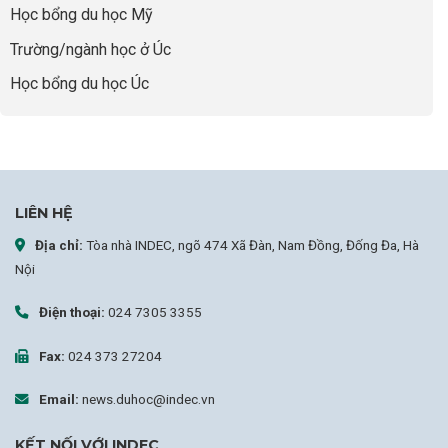
Học bổng du học Mỹ
sự
nghiệp
Trường/ngành học ở Úc
Học bổng du học Úc
LIÊN HỆ
Địa chỉ:
Tòa nhà INDEC, ngõ 474 Xã Đàn, Nam Đồng, Đống Đa, Hà
Nội
Điện thoại:
024 7305 3355
Fax:
024 373 27204
Email:
news.duhoc@indec.vn
KẾT NỐI VỚI INDEC