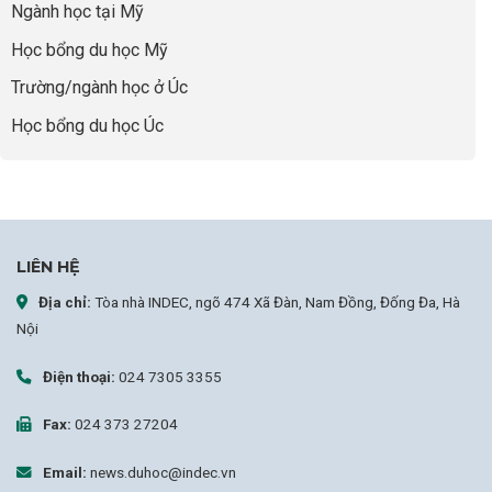
Ngành học tại Mỹ
chọn
sai
Học bổng du học Mỹ
sự
nghiệp
Trường/ngành học ở Úc
Học bổng du học Úc
LIÊN HỆ
Địa chỉ:
Tòa nhà INDEC, ngõ 474 Xã Đàn, Nam Đồng, Đống Đa, Hà
Nội
Điện thoại:
024 7305 3355
Fax:
024 373 27204
Email:
news.duhoc@indec.vn