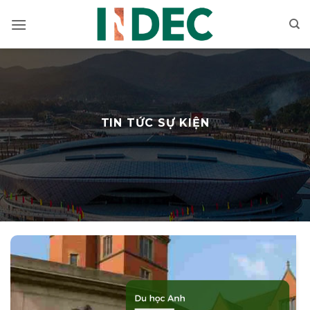
Bỏ
qua
nội
dung
TIN TỨC SỰ KIỆN