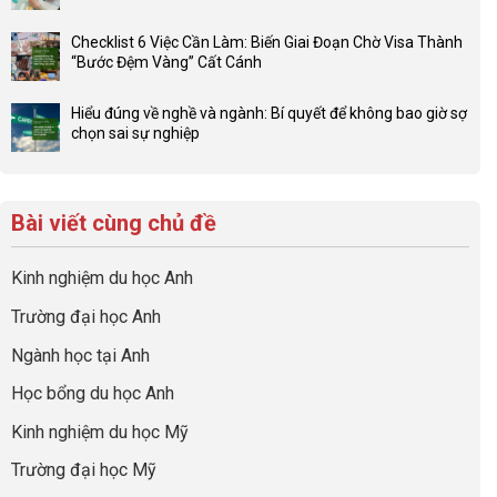
4F
Không
ở
và
có
Đầu
Checklist 6 Việc Cần Làm: Biến Giai Đoạn Chờ Visa Thành
sức
bình
tư
“Bước Đệm Vàng” Cất Cánh
mạnh
luận
hướng
Không
của
ở
nghiệp
có
network
Đừng
Hiểu đúng về nghề và ngành: Bí quyết để không bao giờ sợ
sớm:
bình
gia
để
chọn sai sự nghiệp
Chiến
luận
đình
con
Không
lược
ở
trong
có
có
sinh
Checklist
định
một
bình
lời
6
hướng
bộ
luận
hiệu
Bài viết cùng chủ đề
Việc
sự
hồ
ở
quả
Cần
nghiệp
sơ
Hiểu
nhất
Làm:
du
đúng
Kinh nghiệm du học Anh
của
Biến
học
về
những
Giai
“Dày
nghề
Trường đại học Anh
cha
Đoạn
hoạt
và
mẹ
Chờ
động
ngành:
Ngành học tại Anh
thông
Visa
nhưng
Bí
thái
Thành
thiếu
quyết
Học bổng du học Anh
“Bước
năng
để
Đệm
lực”
Kinh nghiệm du học Mỹ
không
Vàng”
bao
Cất
Trường đại học Mỹ
giờ
Cánh
sợ