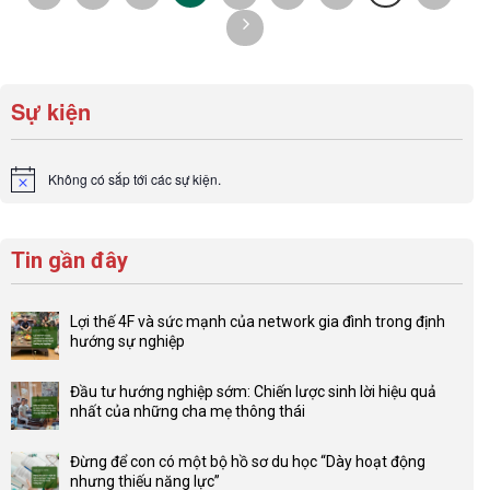
Sự kiện
Không có sắp tới các sự kiện.
Notice
Tin gần đây
Lợi thế 4F và sức mạnh của network gia đình trong định
hướng sự nghiệp
Không
có
Đầu tư hướng nghiệp sớm: Chiến lược sinh lời hiệu quả
bình
nhất của những cha mẹ thông thái
luận
Không
ở
có
Lợi
Đừng để con có một bộ hồ sơ du học “Dày hoạt động
bình
thế
nhưng thiếu năng lực”
luận