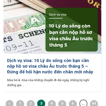
Dịch vụ visa: 10 Lý do sống còn bạn cần
nộp hồ sơ visa châu Âu trước tháng 5 –
Đừng để hối hận nước đến chân mới nhảy
Mùa hè là mùa của những chuyến đi dài ngày, những kỳ nghỉ
dưỡng gia....
1
2
3
4
5
6
…
64