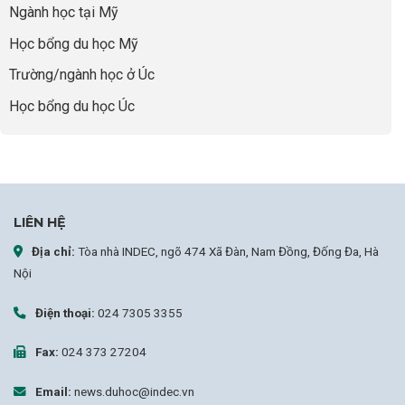
Ngành học tại Mỹ
chọn
sai
Học bổng du học Mỹ
sự
nghiệp
Trường/ngành học ở Úc
Học bổng du học Úc
LIÊN HỆ
Địa chỉ:
Tòa nhà INDEC, ngõ 474 Xã Đàn, Nam Đồng, Đống Đa, Hà
Nội
Điện thoại:
024 7305 3355
Fax:
024 373 27204
Email:
news.duhoc@indec.vn