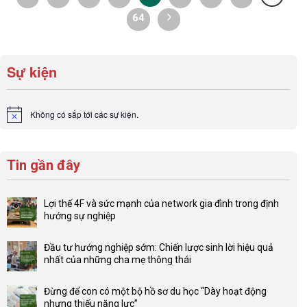
64
Sự kiện
Không có sắp tới các sự kiện.
Notice
Tin gần đây
Lợi thế 4F và sức mạnh của network gia đình trong định
hướng sự nghiệp
Không
có
Đầu tư hướng nghiệp sớm: Chiến lược sinh lời hiệu quả
bình
nhất của những cha mẹ thông thái
luận
Không
ở
có
Lợi
Đừng để con có một bộ hồ sơ du học “Dày hoạt động
bình
thế
nhưng thiếu năng lực”