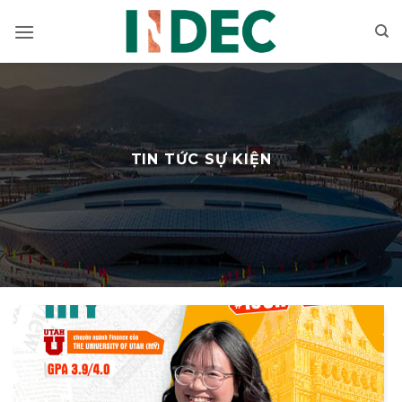
Bỏ
qua
nội
dung
TIN TỨC SỰ KIỆN