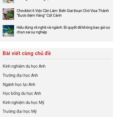
luận
4F
Không
ở
và
có
Đầu
Checklist 6 Việc Cần Làm: Biến Giai Đoạn Chờ Visa Thành
sức
bình
tư
“Bước Đệm Vàng” Cất Cánh
mạnh
luận
hướng
Không
của
ở
nghiệp
có
network
Đừng
Hiểu đúng về nghề và ngành: Bí quyết để không bao giờ sợ
sớm:
bình
gia
để
chọn sai sự nghiệp
Chiến
luận
đình
con
Không
lược
ở
trong
có
có
sinh
Checklist
định
một
bình
lời
6
hướng
bộ
luận
hiệu
Bài viết cùng chủ đề
Việc
sự
hồ
ở
quả
Cần
nghiệp
sơ
Hiểu
nhất
Làm:
du
đúng
Kinh nghiệm du học Anh
của
Biến
học
về
những
Giai
“Dày
nghề
Trường đại học Anh
cha
Đoạn
hoạt
và
mẹ
Chờ
động
ngành:
Ngành học tại Anh
thông
Visa
nhưng
Bí
thái
Thành
thiếu
quyết
Học bổng du học Anh
“Bước
năng
để
Đệm
lực”
Kinh nghiệm du học Mỹ
không
Vàng”
bao
Cất
Trường đại học Mỹ
giờ
Cánh
sợ