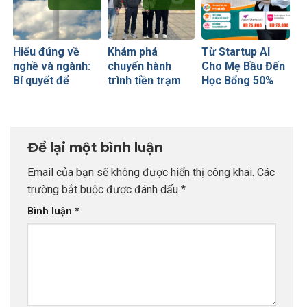
Hiểu đúng về
Khám phá
Từ Startup AI
nghề và ngành:
chuyến hành
Cho Mẹ Bầu Đến
Bí quyết để
trình tiền trạm
Học Bổng 50%
không bao giờ sợ
Anh quốc cùng
Global Leaders
chọn sai sự
CEO INDEC
Tại Anh Quốc:
nghiệp
Chiến Lược Nâng
Tầm Hồ Sơ Từ
Để lại một bình luận
INDEC
Email của bạn sẽ không được hiển thị công khai.
Các
trường bắt buộc được đánh dấu
*
Bình luận
*