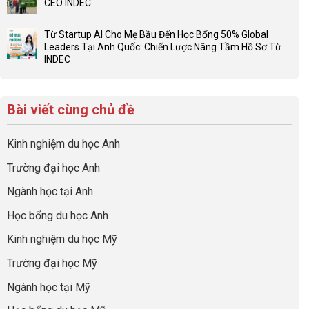
CEO INDEC
bộ
luận
Việc
Không
hồ
ở
Cần
có
sơ
Hiểu
Từ Startup AI Cho Mẹ Bầu Đến Học Bổng 50% Global
Làm:
bình
du
đúng
Leaders Tại Anh Quốc: Chiến Lược Nâng Tầm Hồ Sơ Từ
Biến
luận
học
về
INDEC
Giai
ở
“Dày
nghề
Không
Đoạn
Khám
hoạt
và
có
Chờ
phá
động
ngành:
bình
Visa
chuyến
nhưng
Bí
Bài viết cùng chủ đề
luận
Thành
hành
thiếu
quyết
ở
“Bước
trình
năng
để
Từ
Đệm
tiền
lực”
Kinh nghiệm du học Anh
không
Startup
Vàng”
trạm
bao
AI
Cất
Anh
Trường đại học Anh
giờ
Cho
Cánh
quốc
sợ
Mẹ
cùng
Ngành học tại Anh
chọn
Bầu
CEO
sai
Đến
INDEC
Học bổng du học Anh
sự
Học
nghiệp
Bổng
Kinh nghiệm du học Mỹ
50%
Global
Trường đại học Mỹ
Leaders
Tại
Ngành học tại Mỹ
Anh
Quốc: