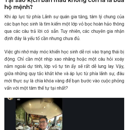
hộ mệnh?
Khi áp lực từ phía Lãnh sự quán gia tăng, tâm lý chung của
các bạn học sinh là tìm kiếm một lớp vỏ bọc hoàn hảo thông
qua các câu trả lời có sẵn. Tuy nhiên, các chuyên gia nhận
định đây là yếu tố cần nhưng chưa đủ.
Việc ghi nhớ máy móc khiến học sinh dễ rơi vào trạng thái bị
động. Chỉ cần một nhịp xao nhãng hoặc một câu hỏi xoáy
nằm ngoài dự tính, lớp vỏ tự tin ấy sẽ rất dễ lung lay.
Vậy,
giữa những quy tắc khắt khe và áp lực từ phía lãnh sự, đâu
mới thực sự là chìa khóa vàng để bạn bước vào cuộc phỏng
vấn với một tâm thế tự tại nhất?