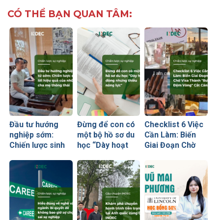
CÓ THỂ BẠN QUAN TÂM:
Đầu tư hướng
Đừng để con có
Checklist 6 Việc
nghiệp sớm:
một bộ hồ sơ du
Cần Làm: Biến
Chiến lược sinh
học “Dày hoạt
Giai Đoạn Chờ
lời hiệu quả nhất
động nhưng
Visa Thành
của những cha
thiếu năng lực”
“Bước Đệm
mẹ thông thái
Vàng” Cất Cánh