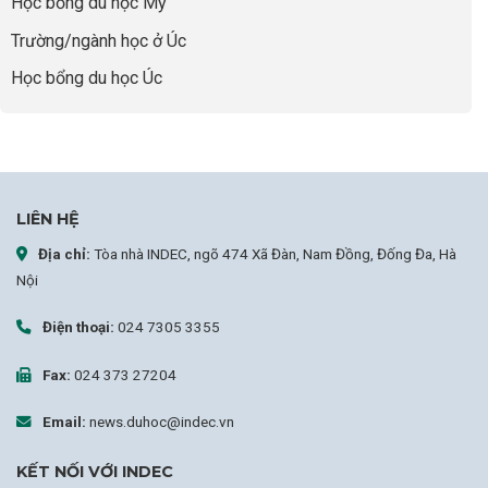
Học bổng du học Mỹ
Chiến
Lược
Trường/ngành học ở Úc
Nâng
Tầm
Học bổng du học Úc
Hồ
Sơ
Từ
INDEC
LIÊN HỆ
Địa chỉ:
Tòa nhà INDEC, ngõ 474 Xã Đàn, Nam Đồng, Đống Đa, Hà
Nội
Điện thoại:
024 7305 3355
Fax:
024 373 27204
Email:
news.duhoc@indec.vn
KẾT NỐI VỚI INDEC