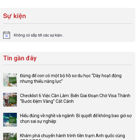
Sự kiện
Không có sắp tới các sự kiện.
Notice
Tin gần đây
Đừng để con có một bộ hồ sơ du học “Dày hoạt động
nhưng thiếu năng lực”
Không
có
Checklist 6 Việc Cần Làm: Biến Giai Đoạn Chờ Visa Thành
bình
“Bước Đệm Vàng” Cất Cánh
luận
Không
ở
có
Đừng
Hiểu đúng về nghề và ngành: Bí quyết để không bao giờ sợ
bình
để
chọn sai sự nghiệp
luận
con
Không
ở
có
có
Checklist
Khám phá chuyến hành trình tiền trạm Anh quốc cùng
một
bình
6