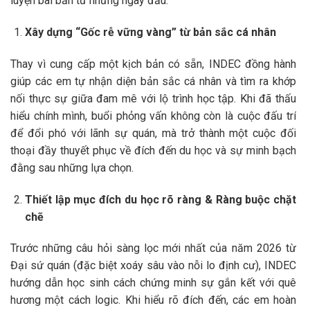
luyện bài bản từ những ngày đầu.
Xây dựng “Gốc rễ vững vàng” từ bản sắc cá nhân
Thay vì cung cấp một kịch bản có sẵn, INDEC đồng hành
giúp các em tự nhận diện bản sắc cá nhân và tìm ra khớp
nối thực sự giữa đam mê với lộ trình học tập. Khi đã thấu
hiểu chính mình, buổi phỏng vấn không còn là cuộc đấu trí
để đổi phó với lãnh sự quán, mà trở thành một cuộc đối
thoại đầy thuyết phục về đích đến du học và sự minh bạch
đằng sau những lựa chọn.
Thiết lập mục đích du học rõ ràng & Ràng buộc chặt
chẽ
Trước những câu hỏi sàng lọc mới nhất của năm 2026 từ
Đại sứ quán (đặc biệt xoáy sâu vào nỗi lo định cư), INDEC
hướng dẫn học sinh cách chứng minh sự gắn kết với quê
hương một cách logic. Khi hiểu rõ đích đến, các em hoàn