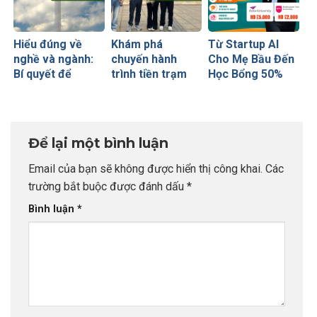
Hiểu đúng về
Khám phá
Từ Startup AI
nghề và ngành:
chuyến hành
Cho Mẹ Bầu Đến
Bí quyết để
trình tiền trạm
Học Bổng 50%
không bao giờ sợ
Anh quốc cùng
Global Leaders
chọn sai sự
CEO INDEC
Tại Anh Quốc:
nghiệp
Chiến Lược Nâng
Tầm Hồ Sơ Từ
Để lại một bình luận
INDEC
Email của bạn sẽ không được hiển thị công khai.
Các
trường bắt buộc được đánh dấu
*
Bình luận
*