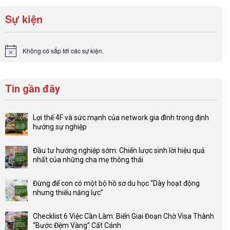
Sự kiện
Không có sắp tới các sự kiện.
Notice
Tin gần đây
Lợi thế 4F và sức mạnh của network gia đình trong định
hướng sự nghiệp
Không
có
Đầu tư hướng nghiệp sớm: Chiến lược sinh lời hiệu quả
bình
nhất của những cha mẹ thông thái
luận
Không
ở
có
Lợi
Đừng để con có một bộ hồ sơ du học “Dày hoạt động
bình
thế
nhưng thiếu năng lực”
luận
4F
Không
ở
và
có
Đầu
Checklist 6 Việc Cần Làm: Biến Giai Đoạn Chờ Visa Thành
sức
bình
tư
“Bước Đệm Vàng” Cất Cánh
mạnh
luận