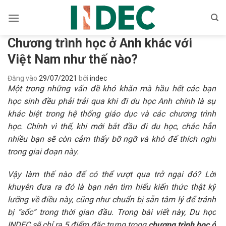
Bỏ
qua
nội
Chương trình học ở Anh khác với
dung
Việt Nam như thế nào?
Đăng vào
29/07/2021
bởi
indec
Một trong những vấn đề khó khăn mà hầu hết các bạn
học sinh đều phải trải qua khi đi du học Anh chính là sự
khác biệt trong hệ thống giáo dục và các chương trình
học. Chính vì thế, khi mới bắt đầu đi du học, chắc hẳn
nhiều bạn sẽ còn cảm thấy bỡ ngỡ và khó để thích nghi
trong giai đoạn này.
Vậy làm thế nào để có thể vượt qua trở ngại đó? Lời
khuyên đưa ra đó là bạn nên tìm hiểu kiến thức thật kỹ
lưỡng về điều này, cũng như chuẩn bị sẵn tâm lý để tránh
bị “sốc” trong thời gian đầu.
Trong bài viết này, Du học
INDEC sẽ chỉ ra 5 điểm đặc trưng trong
chương trình học ở