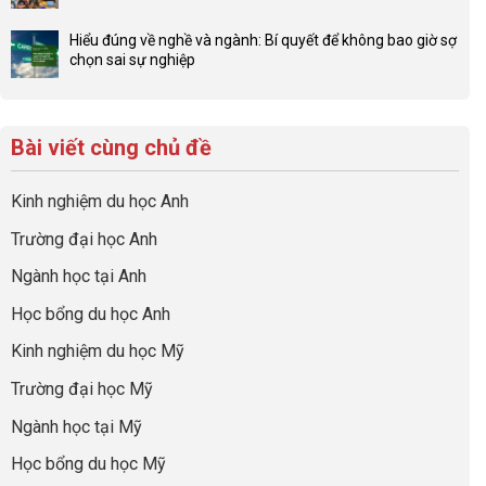
hướng
Không
của
ở
nghiệp
có
network
Đừng
Hiểu đúng về nghề và ngành: Bí quyết để không bao giờ sợ
sớm:
bình
gia
để
chọn sai sự nghiệp
Chiến
luận
đình
con
Không
lược
ở
trong
có
có
sinh
Checklist
định
một
bình
lời
6
hướng
bộ
luận
hiệu
Bài viết cùng chủ đề
Việc
sự
hồ
ở
quả
Cần
nghiệp
sơ
Hiểu
nhất
Làm:
du
đúng
Kinh nghiệm du học Anh
của
Biến
học
về
những
Giai
“Dày
nghề
Trường đại học Anh
cha
Đoạn
hoạt
và
mẹ
Chờ
động
ngành:
Ngành học tại Anh
thông
Visa
nhưng
Bí
thái
Thành
thiếu
quyết
Học bổng du học Anh
“Bước
năng
để
Đệm
lực”
Kinh nghiệm du học Mỹ
không
Vàng”
bao
Cất
Trường đại học Mỹ
giờ
Cánh
sợ
Ngành học tại Mỹ
chọn
sai
Học bổng du học Mỹ
sự