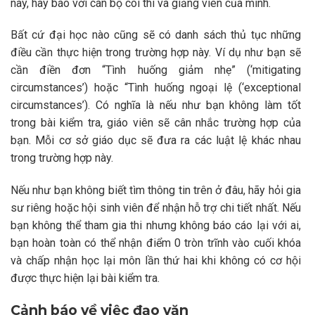
này, hãy báo với cán bộ coi thi và giảng viên của mình.
Bất cứ đại học nào cũng sẽ có danh sách thủ tục những
điều cần thực hiện trong trường hợp này. Ví dụ như bạn sẽ
cần điền đơn “Tình huống giảm nhẹ” (‘mitigating
circumstances’) hoặc “Tình huống ngoại lệ (‘exceptional
circumstances’). Có nghĩa là nếu như bạn không làm tốt
trong bài kiểm tra, giáo viên sẽ cân nhắc trường hợp của
bạn. Mỗi cơ sở giáo dục sẽ đưa ra các luật lệ khác nhau
trong trường hợp này.
Nếu như bạn không biết tìm thông tin trên ở đâu, hãy hỏi gia
sư riêng hoặc hội sinh viên để nhận hỗ trợ chi tiết nhất. Nếu
bạn không thể tham gia thi nhưng không báo cáo lại với ai,
bạn hoàn toàn có thể nhận điểm 0 tròn trĩnh vào cuối khóa
và chấp nhận học lại môn lần thứ hai khi không có cơ hội
được thực hiện lại bài kiểm tra.
Cảnh báo về việc đạo văn