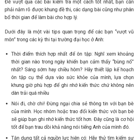
Để vượt qua các bài kiểm tra một cách tốt nhất, bạn cần
phải nắm rõ được khung đề thi, các dạng bài cũng như phân
bổ thời gian để làm bài cho hợp lý.
Dưới đây là một vài tips quan trọng để các bạn “vượt vũ
môn” trong các kỳ thi tại trường đại học ở Anh:
Thời điểm thích hợp nhất để ôn tập: Nghĩ xem khoảng
thời gian nào trong ngày khiến bạn cảm thấy “bùng nổ”
nhất? Sáng sớm hay chiều hôm? Hãy thiết lập kế hoạch
ôn tập cụ thể dựa vào sức khỏe của mình, lựa chọn
khung giờ phù hợp để ghi nhớ kiến thức chứ không nên
dàn trải quá nhiều
Nói đi, chờ chi! Đừng ngại chia sẻ thông tin với bạn bè
của mình. Học nhóm hoặc trao đổi kiến thức với bạn bè
sẽ giúp bạn ghi nhớ kiến thức tốt hơn. Đây cũng là cơ hội
tốt để bạn trau dồi khả năng nói tiếng Anh của mình đó.
Tận dụng tất cả nguồn lực hiện có: Hãy thử tìm kiếm sự