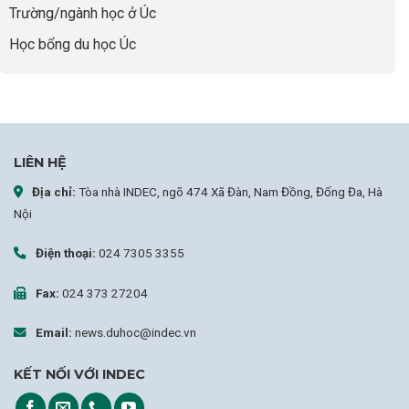
nghiệp
Trường/ngành học ở Úc
Học bổng du học Úc
LIÊN HỆ
Địa chỉ:
Tòa nhà INDEC, ngõ 474 Xã Đàn, Nam Đồng, Đống Đa, Hà
Nội
Điện thoại:
024 7305 3355
Fax:
024 373 27204
Email:
news.duhoc@indec.vn
KẾT NỐI VỚI INDEC