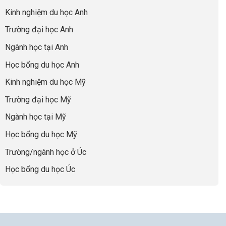
nhất
Làm:
du
đúng
Kinh nghiệm du học Anh
của
Biến
học
về
những
Giai
“Dày
nghề
Trường đại học Anh
cha
Đoạn
hoạt
và
mẹ
Chờ
động
ngành:
Ngành học tại Anh
thông
Visa
nhưng
Bí
thái
Thành
thiếu
quyết
Học bổng du học Anh
“Bước
năng
để
Đệm
lực”
Kinh nghiệm du học Mỹ
không
Vàng”
bao
Cất
Trường đại học Mỹ
giờ
Cánh
sợ
Ngành học tại Mỹ
chọn
sai
Học bổng du học Mỹ
sự
nghiệp
Trường/ngành học ở Úc
Học bổng du học Úc