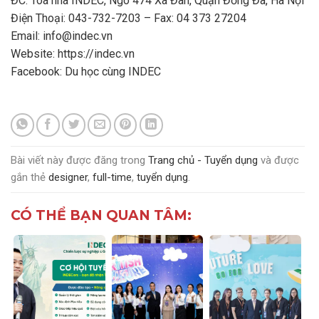
ĐC: Tòa nhà INDEC, Ngõ 474 Xã Đàn, Quận Đống Đa, Hà Nội
Điện Thoại: 043-732-7203 – Fax: 04 373 27204
Email: info@indec.vn
Website:
https://indec.vn
Facebook: Du học cùng INDEC
Bài viết này được đăng trong
Trang chủ - Tuyển dụng
và được
gắn thẻ
designer
,
full-time
,
tuyển dụng
.
CÓ THỂ BẠN QUAN TÂM: