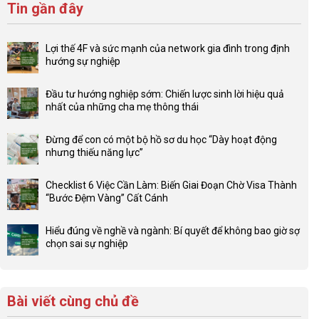
Tin gần đây
Lợi thế 4F và sức mạnh của network gia đình trong định
hướng sự nghiệp
Không
có
Đầu tư hướng nghiệp sớm: Chiến lược sinh lời hiệu quả
bình
nhất của những cha mẹ thông thái
luận
Không
ở
có
Lợi
Đừng để con có một bộ hồ sơ du học “Dày hoạt động
bình
thế
nhưng thiếu năng lực”
luận
4F
Không
ở
và
có
Đầu
Checklist 6 Việc Cần Làm: Biến Giai Đoạn Chờ Visa Thành
sức
bình
tư
“Bước Đệm Vàng” Cất Cánh
mạnh
luận
hướng
Không
của
ở
nghiệp
có
network
Đừng
Hiểu đúng về nghề và ngành: Bí quyết để không bao giờ sợ
sớm:
bình
gia
để
chọn sai sự nghiệp
Chiến
luận
đình
con
Không
lược
ở
trong
có
có
sinh
Checklist
định
một
bình
lời
6
hướng
bộ
luận
hiệu
Bài viết cùng chủ đề
Việc
sự
hồ
ở
quả
Cần
nghiệp
sơ
Hiểu