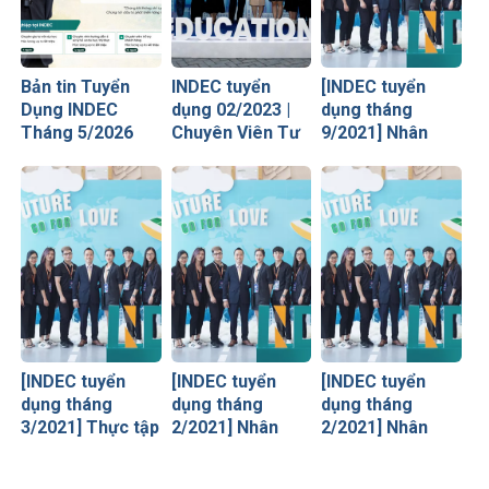
Bản tin Tuyển
INDEC tuyển
[INDEC tuyển
Dụng INDEC
dụng 02/2023 |
dụng tháng
Tháng 5/2026
Chuyên Viên Tư
9/2021] Nhân
Vấn Du Học Full-
viên Content
time
Marketing
[INDEC tuyển
[INDEC tuyển
[INDEC tuyển
dụng tháng
dụng tháng
dụng tháng
3/2021] Thực tập
2/2021] Nhân
2/2021] Nhân
sinh R&D
viên Kế toán
viên Hành chính
tổng hợp
– Lễ tân