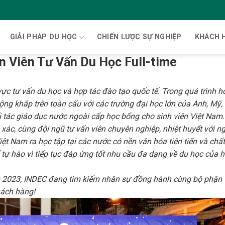
GIẢI PHÁP DU HỌC
CHIẾN LƯỢC SỰ NGHIỆP
KHÁCH 
n Viên Tư Vấn Du Học Full-time
ực tư vấn du học và hợp tác đào tạo quốc tế. Trong quá trình h
ng khắp trên toàn cẩu với các trường đại học lớn của Anh, Mỹ, 
i tác giáo dục nước ngoài cấp học bổng cho sinh viên Việt Nam
 xác, cùng đội ngũ tư vấn viên chuyên nghiệp, nhiệt huyết với n
iệt Nam ra học tập tại các nước có nền văn hóa tiên tiến và chấ
ể tự hào vì tiếp tục đáp ứng tốt nhu cầu đa dạng về du học của 
năm 2023, INDEC đang tìm kiếm nhân sự đồng hành cùng bộ phận
hách hàng!