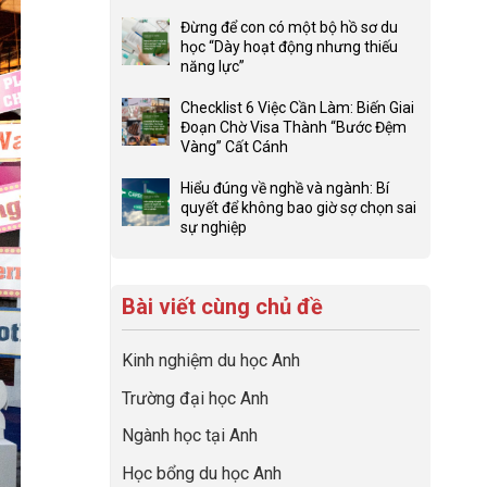
ở
Không
Lợi
có
Đừng để con có một bộ hồ sơ du
thế
bình
học “Dày hoạt động nhưng thiếu
4F
luận
năng lực”
và
ở
Không
sức
Đầu
có
Checklist 6 Việc Cần Làm: Biến Giai
mạnh
tư
bình
Đoạn Chờ Visa Thành “Bước Đệm
của
hướng
luận
Vàng” Cất Cánh
network
nghiệp
ở
Không
gia
sớm:
Đừng
có
Hiểu đúng về nghề và ngành: Bí
đình
Chiến
để
bình
quyết để không bao giờ sợ chọn sai
trong
lược
con
luận
sự nghiệp
định
sinh
có
ở
Không
hướng
lời
một
Checklist
có
sự
hiệu
bộ
6
bình
nghiệp
quả
hồ
Việc
Bài viết cùng chủ đề
luận
nhất
sơ
Cần
ở
của
du
Làm:
Hiểu
những
học
Kinh nghiệm du học Anh
Biến
đúng
cha
“Dày
Giai
về
mẹ
Trường đại học Anh
hoạt
Đoạn
nghề
thông
động
Chờ
và
thái
Ngành học tại Anh
nhưng
Visa
ngành:
thiếu
Thành
Bí
Học bổng du học Anh
năng
“Bước
quyết