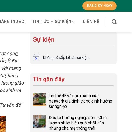
ĐĂNG KÝ NGAY
HÀNG INDEC
TIN TỨC – SỰ KIỆN
LIÊN HỆ
Sự kiện
oạt động,
Không có sắp tới các sự kiện.
Notice
Úc, Ý, Ba
. Với mạng
ghề, hàng
Tin gần đây
t lượng giáo
học sinh và
Lợi thế 4F và sức mạnh của
network gia đình trong định hướng
 Tư vấn để
sự nghiệp
Không
có
Đầu tư hướng nghiệp sớm: Chiến
bình
lược sinh lời hiệu quả nhất của
luận
những cha mẹ thông thái