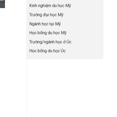
lực”
Đệm
để
Kinh nghiệm du học Mỹ
Vàng”
không
Cất
bao
Trường đại học Mỹ
Cánh
giờ
sợ
Ngành học tại Mỹ
chọn
sai
Học bổng du học Mỹ
sự
nghiệp
Trường/ngành học ở Úc
Học bổng du học Úc