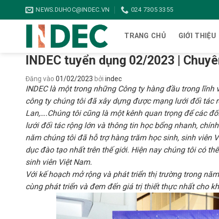
Bỏ
NEWS.DUHOC@INDEC.VN
024 7305 3355
qua
nội
TRANG CHỦ
GIỚI THIỆU
dung
INDEC tuyển dụng 02/2023 | Chuyê
Đăng vào
01/02/2023
bởi
indec
INDEC là một trong những Công ty hàng đầu trong lĩnh v
công ty chúng tôi đã xây dựng được mạng lưới đối tác rộ
Lan,….Chúng tôi cũng là một kênh quan trọng để các đố
lưới đối tác rộng lớn và thông tin học bổng nhanh, chính
năm chúng tôi đã hỗ trợ hàng trăm học sinh, sinh viên V
dục đào tạo nhất trên thế giới. Hiện nay chúng tôi có th
sinh viên Việt Nam.
Với kế hoạch mở rộng và phát triển thị trường trong 
cùng phát triển và đem đến giá trị thiết thực nhất cho k