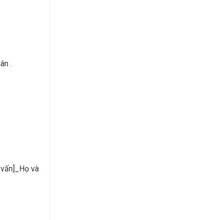
ân .
 vấn]_Họ và