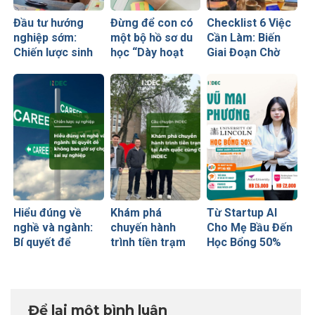
Đầu tư hướng
Đừng để con có
Checklist 6 Việc
nghiệp sớm:
một bộ hồ sơ du
Cần Làm: Biến
Chiến lược sinh
học “Dày hoạt
Giai Đoạn Chờ
lời hiệu quả nhất
động nhưng
Visa Thành
của những cha
thiếu năng lực”
“Bước Đệm
mẹ thông thái
Vàng” Cất Cánh
Hiểu đúng về
Khám phá
Từ Startup AI
nghề và ngành:
chuyến hành
Cho Mẹ Bầu Đến
Bí quyết để
trình tiền trạm
Học Bổng 50%
không bao giờ sợ
Anh quốc cùng
Global Leaders
chọn sai sự
CEO INDEC
Tại Anh Quốc:
nghiệp
Chiến Lược Nâng
Tầm Hồ Sơ Từ
Để lại một bình luận