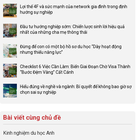
Lợi thế 4F và sức mạnh của network gia đình trong định
hướng sự nghiệp
Không
có
Đầu tư hướng nghiệp sớm: Chiến lược sinh lời hiệu quả
bình
nhất của những cha mẹ thông thái
luận
Không
ở
có
Lợi
Đừng để con có một bộ hồ sơ du học “Dày hoạt động
bình
thế
nhưng thiếu năng lực”
luận
4F
Không
ở
và
có
Đầu
Checklist 6 Việc Cần Làm: Biến Giai Đoạn Chờ Visa Thành
sức
bình
tư
“Bước Đệm Vàng” Cất Cánh
mạnh
luận
hướng
Không
của
ở
nghiệp
có
network
Đừng
Hiểu đúng về nghề và ngành: Bí quyết để không bao giờ sợ
sớm:
bình
gia
để
chọn sai sự nghiệp
Chiến
luận
đình
con
Không
lược
ở
trong
có
có
sinh
Checklist
định
một
bình
lời
6
hướng
bộ
luận
hiệu
Bài viết cùng chủ đề
Việc
sự
hồ
ở
quả
Cần
nghiệp
sơ
Hiểu
nhất
Làm:
du
đúng
Kinh nghiệm du học Anh
của
Biến
học
về
những
Giai