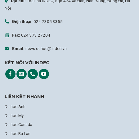
Địa chỉ:
Tòa nhà INDEC, ngõ 474 Xã Đàn, Nam Đồng, Đống Đa, Hà
Nội
Điện thoại:
024 7305 3355
Fax:
024 373 27204
Email:
news.duhoc@indec.vn
KẾT NỐI VỚI INDEC
LIÊN KẾT NHANH
Du học Anh
Du học Mỹ
Du học Canada
Du học Ba Lan