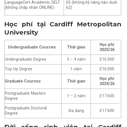
LanguageCert Academic SELT
65 (không kỹ năng nào dưới
(không châp nhận ONLINE)
62)
Học phí tại Cardiff Metropolitan
University
Học phí
​Undergraduate Courses
Thời gian
2025/26
​Undergraduate Degree
3 – 4 năm
​£16.000
Top-Up Degree
1 năm
​£16.000
Học phí
Graduate Courses
Thời gian
2025/26
​​Postgraduate Masters
1 – 2 năm
​£17.600
Degree
​Postgraduate Doctoral
Đa dạng
​£17.600
Degree
Đời sống sinh viên tại Cardiff