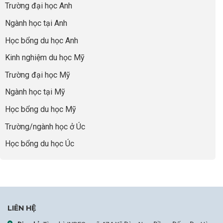
“Dày
nghề
Trường đại học Anh
cha
Đoạn
hoạt
và
mẹ
Chờ
động
ngành:
Ngành học tại Anh
thông
Visa
nhưng
Bí
thái
Thành
thiếu
quyết
Học bổng du học Anh
“Bước
năng
để
Đệm
lực”
Kinh nghiệm du học Mỹ
không
Vàng”
bao
Cất
Trường đại học Mỹ
giờ
Cánh
sợ
Ngành học tại Mỹ
chọn
sai
Học bổng du học Mỹ
sự
nghiệp
Trường/ngành học ở Úc
Học bổng du học Úc
LIÊN HỆ