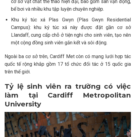
cơ sở vật chất thể thao hiện đại, bao gồm sân vận động,
bể bơi và nhiều khu tập luyện chuyên nghiệp.
Khu ký túc xá Plas Gwyn (Plas Gwyn Residential
Campus): khu ký túc xá này được đặt gần cơ sở
Llandaff, cung cấp chỗ ở tiện nghi cho sinh viên, tạo nên
một cộng đồng sinh viên gắn kết và sôi động.
Ngoài ba cơ sở trên, Cardiff Met còn có mạng lưới hợp tác
quốc tế rộng khắp gồm 17 tổ chức đối tác ở 15 quốc gia
trên thế giới.
Tỷ lệ sinh viên ra trường có việc
làm tại Cardiff Metropolitan
University