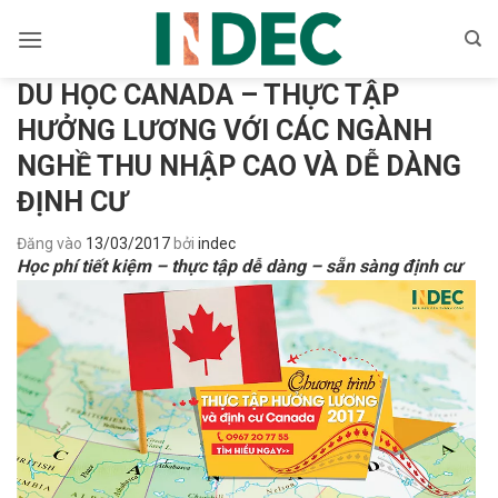
Bỏ
qua
nội
DU HỌC CANADA – THỰC TẬP
dung
HƯỞNG LƯƠNG VỚI CÁC NGÀNH
NGHỀ THU NHẬP CAO VÀ DỄ DÀNG
ĐỊNH CƯ
Đăng vào
13/03/2017
bởi
indec
Học phí tiết kiệm – thực tập dễ dàng – sẵn sàng định cư