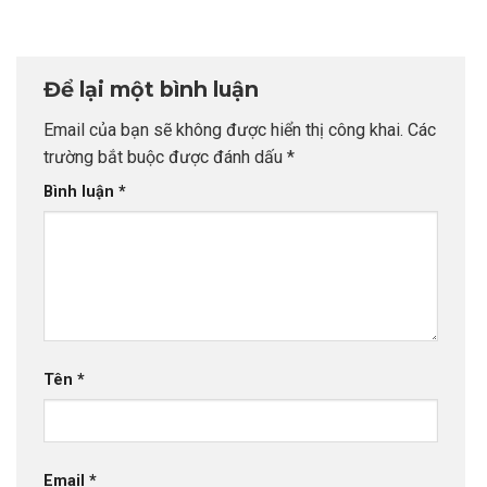
học thạc sĩ Hà
phố nhỏ? Nơi nào
Lan
cho giấc mơ Mỹ
Để lại một bình luận
Email của bạn sẽ không được hiển thị công khai.
Các
trường bắt buộc được đánh dấu
*
Bình luận
*
Tên
*
Email
*