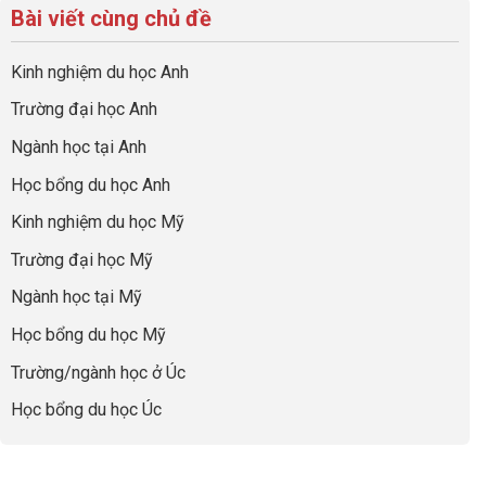
hướng
bộ
luận
hiệu
Bài viết cùng chủ đề
Việc
sự
hồ
ở
quả
Cần
nghiệp
sơ
Hiểu
nhất
Làm:
du
đúng
Kinh nghiệm du học Anh
của
Biến
học
về
những
Giai
“Dày
nghề
Trường đại học Anh
cha
Đoạn
hoạt
và
mẹ
Chờ
động
ngành:
Ngành học tại Anh
thông
Visa
nhưng
Bí
thái
Thành
thiếu
quyết
Học bổng du học Anh
“Bước
năng
để
Đệm
lực”
Kinh nghiệm du học Mỹ
không
Vàng”
bao
Cất
Trường đại học Mỹ
giờ
Cánh
sợ
Ngành học tại Mỹ
chọn
sai
Học bổng du học Mỹ
sự
nghiệp
Trường/ngành học ở Úc
Học bổng du học Úc