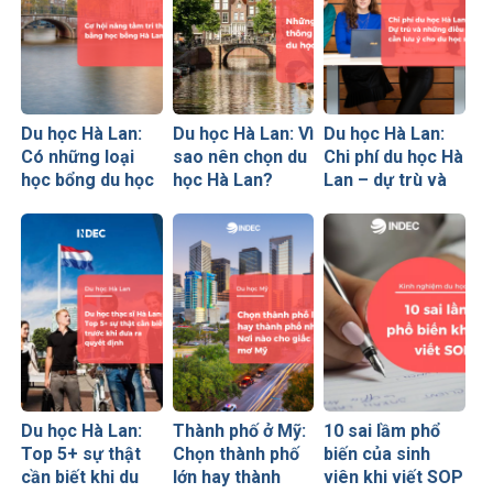
Du học Hà Lan:
Du học Hà Lan: Vì
Du học Hà Lan:
Có những loại
sao nên chọn du
Chi phí du học Hà
học bổng du học
học Hà Lan?
Lan – dự trù và
Hà Lan nào?
Những lưu ý quan
những điều cần
trọng bạn cần
lưu ý cho du học
biết
sinh
Du học Hà Lan:
Thành phố ở Mỹ:
10 sai lầm phổ
Top 5+ sự thật
Chọn thành phố
biến của sinh
cần biết khi du
lớn hay thành
viên khi viết SOP