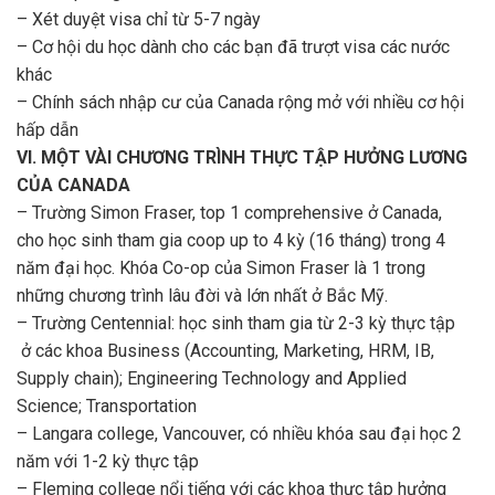
– Xét duyệt visa chỉ từ 5-7 ngày
– Cơ hội du học dành cho các bạn đã trượt visa các nước
khác
– Chính sách nhập cư của Canada rộng mở với nhiều cơ hội
hấp dẫn
VI. MỘT VÀI CHƯƠNG TRÌNH THỰC TẬP HƯỞNG LƯƠNG
CỦA CANADA
– Trường Simon Fraser, top 1 comprehensive ở Canada,
cho học sinh tham gia coop up to 4 kỳ (16 tháng) trong 4
năm đại học. Khóa Co-op của Simon Fraser là 1 trong
những chương trình lâu đời và lớn nhất ở Bắc Mỹ.
– Trường Centennial: học sinh tham gia từ 2-3 kỳ thực tập
ở các khoa Business (Accounting, Marketing, HRM, IB,
Supply chain); Engineering Technology and Applied
Science; Transportation
– Langara college, Vancouver, có nhiều khóa sau đại học 2
năm với 1-2 kỳ thực tập
– Fleming college nổi tiếng với các khoa thực tập hưởng