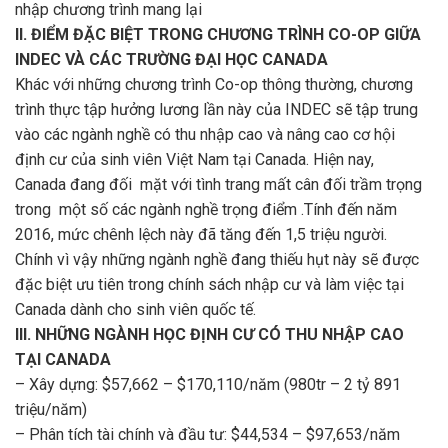
nhập chương trình mang lại
II. ĐIỂM ĐẶC BIỆT TRONG CHƯƠNG TRÌNH CO-OP GIỮA
INDEC VÀ CÁC TRƯỜNG ĐẠI HỌC CANADA
Khác với những chương trình Co-op thông thường, chương
trình thực tập hưởng lương lần này của INDEC sẽ tập trung
vào các ngành nghề có thu nhập cao và nâng cao cơ hội
định cư của sinh viên Việt Nam tại Canada. Hiện nay,
Canada đang đối mặt với tình trang mất cân đối trầm trọng
trong một số các ngành nghề trọng điểm .Tính đến năm
2016, mức chênh lệch này đã tăng đến 1,5 triệu người.
Chính vì vậy những ngành nghề đang thiếu hụt này sẽ được
đặc biệt ưu tiên trong chính sách nhập cư và làm việc tại
Canada dành cho sinh viên quốc tế.
III. NHỮNG NGÀNH HỌC ĐỊNH CƯ CÓ THU NHẬP CAO
TẠI CANADA
– Xây dựng: $57,662 – $170,110/năm (980tr – 2 tỷ 891
triệu/năm)
– Phân tích tài chính và đầu tư: $44,534 – $97,653/năm