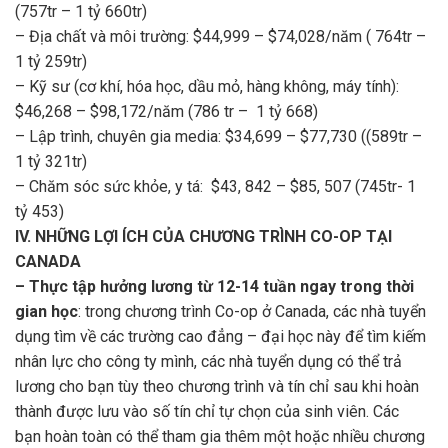
(757tr – 1 tỷ 660tr)
– Địa chất và môi trường: $44,999 – $74,028/năm ( 764tr –
1 tỷ 259tr)
– Kỹ sư (cơ khí, hóa học, dầu mỏ, hàng không, máy tính):
$46,268 – $98,172/năm (786 tr – 1 tỷ 668)
– Lập trình, chuyên gia media: $34,699 – $77,730 ((589tr –
1 tỷ 321tr)
– Chăm sóc sức khỏe, y tá: $43, 842 – $85, 507 (745tr- 1
tỷ 453)
IV. NHỮNG LỢI ÍCH CỦA CHƯƠNG TRÌNH CO-OP TẠI
CANADA
– Thực tập hưởng lương từ 12-14 tuần ngay trong thời
gian học
: trong chương trình Co-op ở Canada, các nhà tuyển
dụng tìm về các trường cao đẳng – đại học này để tìm kiếm
nhân lực cho công ty mình, các nhà tuyển dụng có thể trả
lương cho bạn tùy theo chương trình và tín chỉ sau khi hoàn
thành được lưu vào số tín chỉ tự chọn của sinh viên. Các
bạn hoàn toàn có thể tham gia thêm một hoặc nhiều chương