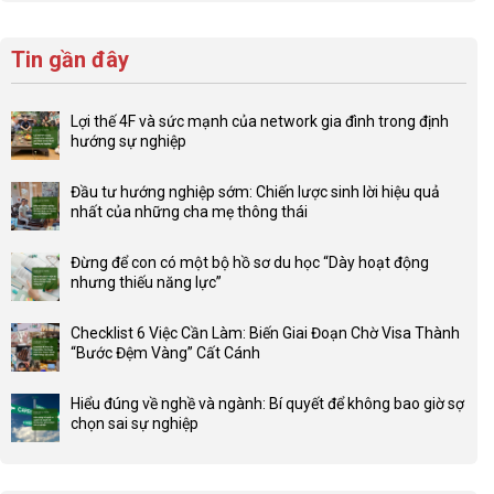
Tin gần đây
Lợi thế 4F và sức mạnh của network gia đình trong định
hướng sự nghiệp
Không
có
Đầu tư hướng nghiệp sớm: Chiến lược sinh lời hiệu quả
bình
nhất của những cha mẹ thông thái
luận
Không
ở
có
Lợi
Đừng để con có một bộ hồ sơ du học “Dày hoạt động
bình
thế
nhưng thiếu năng lực”
luận
4F
Không
ở
và
có
Đầu
Checklist 6 Việc Cần Làm: Biến Giai Đoạn Chờ Visa Thành
sức
bình
tư
“Bước Đệm Vàng” Cất Cánh
mạnh
luận
hướng
Không
của
ở
nghiệp
có
network
Đừng
Hiểu đúng về nghề và ngành: Bí quyết để không bao giờ sợ
sớm:
bình
gia
để
chọn sai sự nghiệp
Chiến
luận
đình
con
Không
lược
ở
trong
có
có
sinh
Checklist
định
một
bình
lời
6