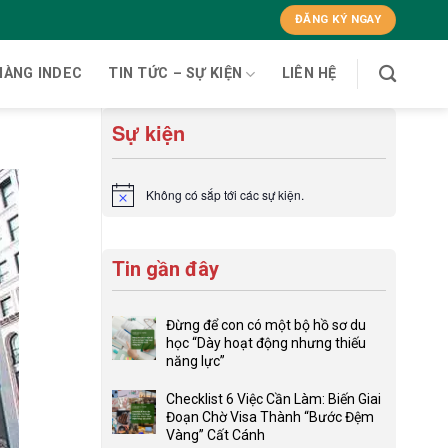
ĐĂNG KÝ NGAY
HÀNG INDEC
TIN TỨC – SỰ KIỆN
LIÊN HỆ
Sự kiện
Không có sắp tới các sự kiện.
Notice
Tin gần đây
Đừng để con có một bộ hồ sơ du
học “Dày hoạt động nhưng thiếu
năng lực”
Không
có
Checklist 6 Việc Cần Làm: Biến Giai
bình
Đoạn Chờ Visa Thành “Bước Đệm
luận
Vàng” Cất Cánh