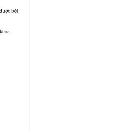
 được bớt
 khóa.