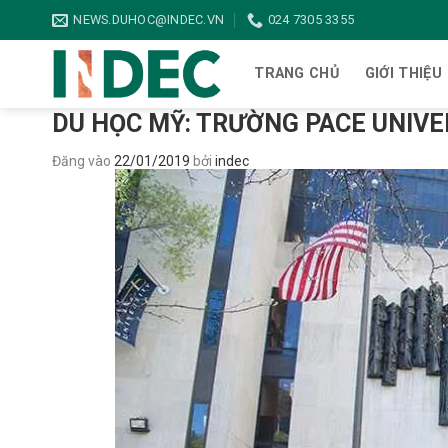
Bỏ
NEWS.DUHOC@INDEC.VN
024 7305 3355
qua
nội
TRANG CHỦ
GIỚI THIỆU
dung
DU HỌC MỸ: TRƯỜNG PACE UNIVE
Đăng vào
22/01/2019
bởi
indec