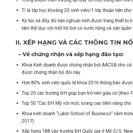
Tỉ lệ lớp học khoảng 20 sinh viên/1 lớp thuận tiện cho v
Ký túc xá đầy đủ tiện nghi,an ninh được trang thiết bị h
tâm thể dục với một hồ bơi có nước nóng và sân quần 
II. XẾP HẠNG VÀ CÁC THÔNG TIN N
–
Về chứng nhận và xếp hạng đào tạo:
Khoa Kinh doanh được chứng nhận bởi AACSB cho cả ng
được chứng nhận bộ đôi này.
Hơn 80% sinh viên quốc tế khóa 2016 thông báo được nh
Top 20 các trường ĐH giúp bạn trở nên giàu có (theo
Top 50 “Các ĐH Mỹ với mức lương cao tiềm năng cho 
Khoa kinh doanh “Lubin School of Business” nằm tron
2017)
Xếp hạng 188 các trường ĐH Quốc gia ở Mỹ (U.S. New