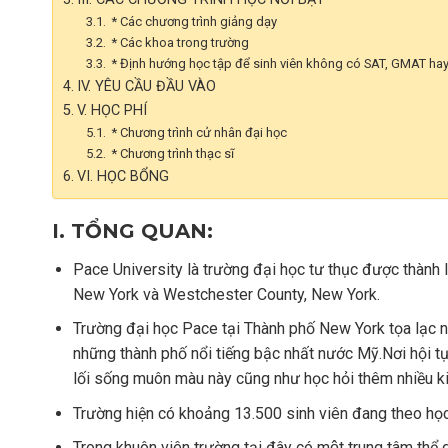
* Các chương trình giảng dạy
* Các khoa trong trường
* Định hướng học tập để sinh viên không có SAT, GMAT hay 
IV. YÊU CẦU ĐẦU VÀO
V. HỌC PHÍ
* Chương trình cử nhân đại học
* Chương trình thạc sĩ
VI. HỌC BỔNG
I. TỔNG QUAN:
Pace University là trường đại học tư thục được thành
New York và Westchester County, New York.
Trường đại học Pace tại Thành phố New York tọa lạ
những thành phố nổi tiếng bậc nhất nước Mỹ.Nơi hội tụ
lối sống muôn màu này cũng như học hỏi thêm nhiều kiế
Trường hiện có khoảng 13.500 sinh viên đang theo học 
Trong khuôn viên trường tại đây có một trung tâm thể d