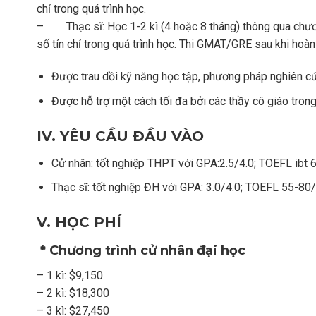
chỉ trong quá trình học.
– Thạc sĩ: Học 1-2 kì (4 hoặc 8 tháng) thông qua chươn
số tín chỉ trong quá trình học. Thi GMAT/GRE sau khi hoàn
Được trau dồi kỹ năng học tập, phương pháp nghiên cứu
Được hỗ trợ một cách tối đa bởi các thầy cô giáo trong
IV.
YÊU CẦU ĐẦU VÀO
Cử nhân: tốt nghiệp THPT với GPA:2.5/4.0; TOEFL ibt 6
Thạc sĩ: tốt nghiệp ĐH với GPA: 3.0/4.0; TOEFL 55-80/
V.
HỌC PHÍ
*
Chương trình cử nhân đại học
– 1 kì: $9,150
– 2 kì: $18,300
– 3 kì: $27,450