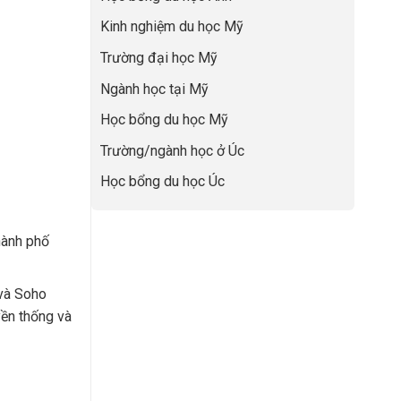
Học
nghiệp
Bổng
Kinh nghiệm du học Mỹ
50%
Global
Trường đại học Mỹ
Leaders
Tại
Ngành học tại Mỹ
Anh
Quốc:
Học bổng du học Mỹ
Chiến
Lược
Trường/ngành học ở Úc
Nâng
Tầm
Học bổng du học Úc
Hồ
Sơ
Từ
hành phố
INDEC
và Soho
yền thống và