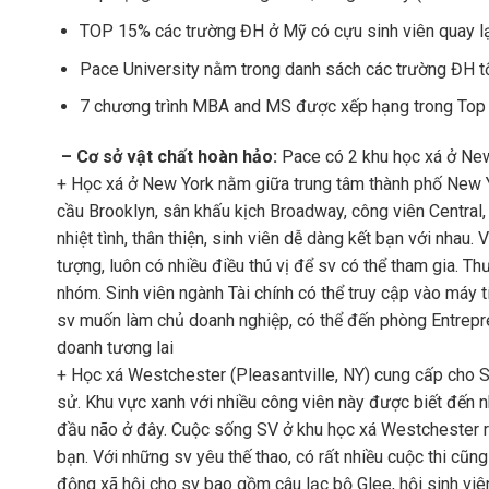
TOP 15% các trường ĐH ở Mỹ có cựu sinh viên quay lạ
Pace University nằm trong danh sách các trường ĐH t
7 chương trình MBA and MS được xếp hạng trong Top 
– Cơ sở vật chất hoàn hảo:
Pace có 2 khu học xá ở Ne
+ Học xá ở New York nằm giữa trung tâm thành phố New Yo
cầu Brooklyn, sân khấu kịch Broadway, công viên Central
nhiệt tình, thân thiện, sinh viên dễ dàng kết bạn với nhau.
tượng, luôn có nhiều điều thú vị để sv có thể tham gia. T
nhóm. Sinh viên ngành Tài chính có thể truy cập vào máy 
sv muốn làm chủ doanh nghiệp, có thể đến phòng Entrepre
doanh tương lai
+ Học xá Westchester (Pleasantville, NY) cung cấp cho S
sử. Khu vực xanh với nhiều công viên này được biết đến 
đầu não ở đây. Cuộc sống SV ở khu học xá Westchester rất
bạn. Với những sv yêu thế thao, có rất nhiều cuộc thi cũn
động xã hội cho sv bao gồm câu lạc bộ Glee, hội sinh viên