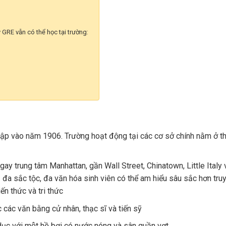
GRE vẫn có thể học tại trường:
 lập vào năm 1906. Trường hoạt động tại các cơ sở chính nằm ở t
c ngay trung tâm Manhattan, gần Wall Street, Chinatown, Little Italy 
 đa sắc tộc, đa văn hóa sinh viên có thể am hiểu sâu sắc hơn tru
n thức và tri thức
các văn bằng cử nhân, thạc sĩ và tiến sỹ
ục với một hồ bơi có nước nóng và sân quần vợt…