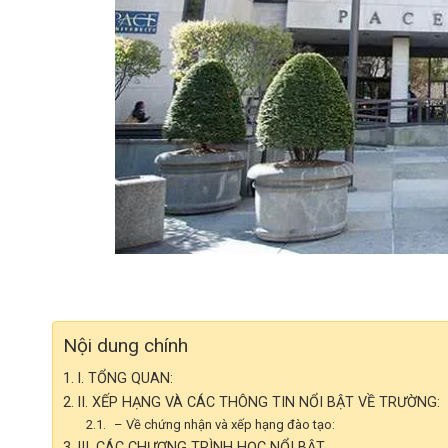
Nội dung chính
I. TỔNG QUAN:
II. XẾP HẠNG VÀ CÁC THÔNG TIN NỔI BẬT VỀ TRƯỜNG:
– Về chứng nhận và xếp hạng đào tạo:
III. CÁC CHƯƠNG TRÌNH HỌC NỔI BẬT