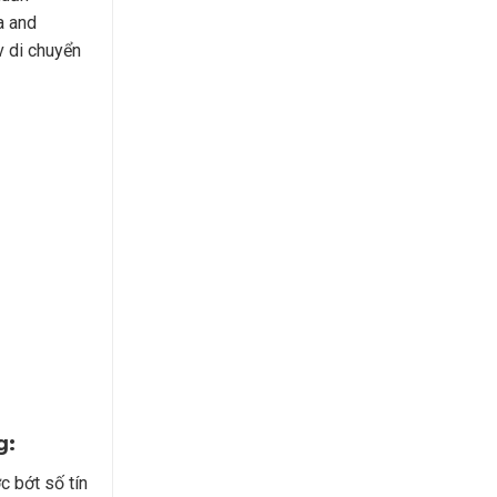
a and
v di chuyển
g:
 bớt số tín