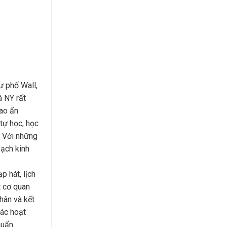
ư phố Wall,
á NY rất
hao ấn
 tự học, học
. Với những
oạch kinh
 hát, lịch
t cơ quan
hân và kết
Các hoạt
huẩn