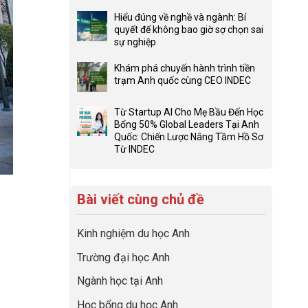
ở
Không
Đừng
có
Hiểu đúng về nghề và ngành: Bí
để
bình
quyết để không bao giờ sợ chọn sai
con
luận
sự nghiệp
có
ở
Không
một
Checklist
có
Khám phá chuyến hành trình tiền
bộ
6
bình
trạm Anh quốc cùng CEO INDEC
hồ
Việc
luận
Không
sơ
Cần
ở
có
du
Từ Startup AI Cho Mẹ Bầu Đến Học
Làm:
Hiểu
bình
học
Bổng 50% Global Leaders Tại Anh
Biến
đúng
luận
“Dày
Quốc: Chiến Lược Nâng Tầm Hồ Sơ
Giai
về
ở
hoạt
Từ INDEC
Đoạn
nghề
Khám
Không
động
Chờ
và
phá
có
nhưng
Visa
ngành:
chuyến
bình
thiếu
Thành
Bí
hành
Bài viết cùng chủ đề
luận
năng
“Bước
quyết
trình
ở
lực”
Đệm
để
tiền
Từ
Vàng”
không
trạm
Kinh nghiệm du học Anh
Startup
Cất
bao
Anh
AI
Cánh
giờ
quốc
Trường đại học Anh
Cho
sợ
cùng
Mẹ
chọn
CEO
Ngành học tại Anh
Bầu
sai
INDEC
Đến
sự
Học bổng du học Anh