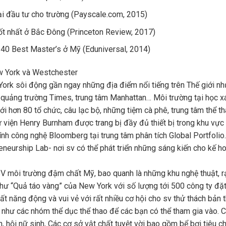
i đầu tư cho trường (Payscale.com, 2015)
ốt nhất ở Bắc Đông (Princeton Review, 2017)
40 Best Master’s ở Mỹ (Eduniversal, 2014)
w York và Westchester
rk sôi động gần ngay những địa điểm nổi tiếng trên Thế giới nh
, quảng trường Times, trung tâm Manhattan… Môi trường tại học x
 Với hơn 80 tổ chức, câu lạc bộ, những tiệm cà phê, trung tâm thể t
hư viện Henry Burnham được trang bị đầy đủ thiết bị trong khu vực
tính công nghệ Bloomberg tại trung tâm phân tích Global Portfolio
neurship Lab- nơi sv có thể phát triển những sáng kiến cho kế h
V môi trường đậm chất Mỹ, bao quanh là những khu nghệ thuật, rạp
như “Quả táo vàng” của New York với số lượng tới 500 công ty đặ
 năng động và vui vẻ với rất nhiều cơ hội cho sv thử thách bản t
g như các nhóm thể dục thể thao để các bạn có thể tham gia vào. 
, hội nữ sinh, Các cơ sở vật chất tuyệt vời bao gồm bể bơi tiêu c