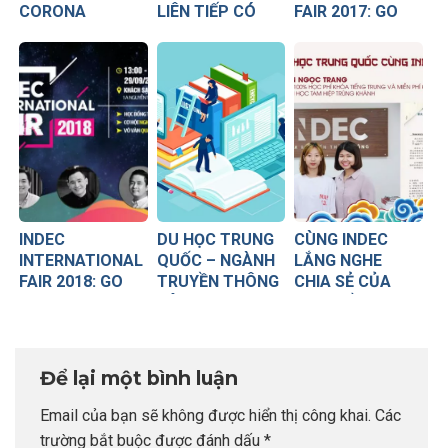
CORONA
LIÊN TIẾP CÓ
FAIR 2017: GO
VISA BAY NGAY
FOR FUTURE –
SANG TRUNG
GO FOR LOVE
QUỐC
INDEC
DU HỌC TRUNG
CÙNG INDEC
INTERNATIONAL
QUỐC – NGÀNH
LẮNG NGHE
FAIR 2018: GO
TRUYỀN THÔNG
CHIA SẺ CỦA
FOR FUTURE, GO
NÊN CHỌN
BẠN TRẦN NGỌC
FOR LOVE
TRƯỜNG NÀO?
TRANG VỀ CUỘC
SỐNG DU HỌC
SINH TẠI TRUNG
Để lại một bình luận
QUỐC
Email của bạn sẽ không được hiển thị công khai.
Các
trường bắt buộc được đánh dấu
*