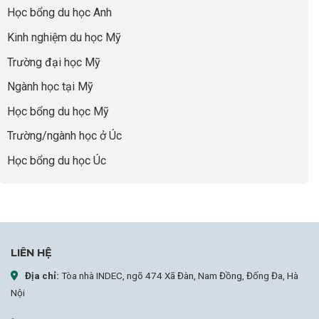
thái
Thành
thiếu
quyết
Học bổng du học Anh
“Bước
năng
để
Đệm
lực”
Kinh nghiệm du học Mỹ
không
Vàng”
bao
Cất
Trường đại học Mỹ
giờ
Cánh
sợ
Ngành học tại Mỹ
chọn
sai
Học bổng du học Mỹ
sự
nghiệp
Trường/ngành học ở Úc
Học bổng du học Úc
LIÊN HỆ
Địa chỉ:
Tòa nhà INDEC, ngõ 474 Xã Đàn, Nam Đồng, Đống Đa, Hà
Nội