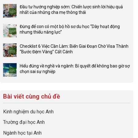
có
Đầu tư hướng nghiệp sớm: Chiến lược sinh lời hiệu quả
bình
nhất của những cha mẹ thông thái
luận
Không
ở
có
Lợi
Đừng để con có một bộ hồ sơ du học “Dày hoạt động
bình
thế
nhưng thiếu năng lực”
luận
4F
Không
ở
và
có
Đầu
Checklist 6 Việc Cần Làm: Biến Giai Đoạn Chờ Visa Thành
sức
bình
tư
“Bước Đệm Vàng” Cất Cánh
mạnh
luận
hướng
Không
của
ở
nghiệp
có
network
Đừng
Hiểu đúng về nghề và ngành: Bí quyết để không bao giờ sợ
sớm:
bình
gia
để
chọn sai sự nghiệp
Chiến
luận
đình
con
Không
lược
ở
trong
có
có
sinh
Checklist
định
một
bình
lời
6
hướng
bộ
luận
hiệu
Bài viết cùng chủ đề
Việc
sự
hồ
ở
quả
Cần
nghiệp
sơ
Hiểu
nhất
Làm:
du
đúng
Kinh nghiệm du học Anh
của
Biến
học
về
những
Giai
“Dày
nghề
Trường đại học Anh
cha
Đoạn
hoạt
và
mẹ
Chờ
động
ngành:
Ngành học tại Anh
thông
Visa
nhưng
Bí