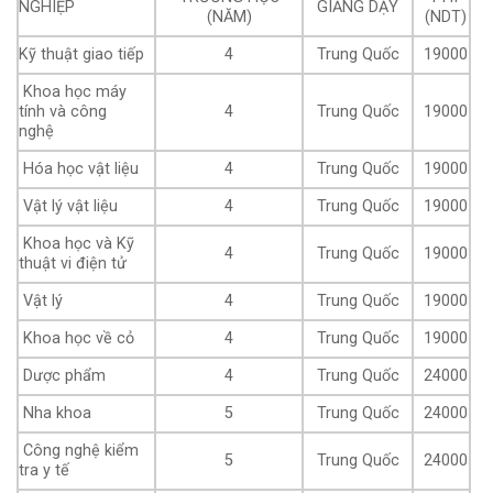
NGHIỆP
GIẢNG DẠY
(NĂM)
(NDT)
Kỹ thuật giao tiếp
4
Trung Quốc
19000
Khoa học máy
tính và công
4
Trung Quốc
19000
nghệ
Hóa học vật liệu
4
Trung Quốc
19000
Vật lý vật liệu
4
Trung Quốc
19000
Khoa học và Kỹ
4
Trung Quốc
19000
thuật vi điện tử
Vật lý
4
Trung Quốc
19000
Khoa học về cỏ
4
Trung Quốc
19000
Dược phẩm
4
Trung Quốc
24000
Nha khoa
5
Trung Quốc
24000
Công nghệ kiểm
5
Trung Quốc
24000
tra y tế