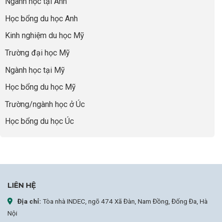
Ngành học tại Anh
thông
Visa
nhưng
Bí
thái
Thành
thiếu
quyết
Học bổng du học Anh
“Bước
năng
để
Đệm
lực”
Kinh nghiệm du học Mỹ
không
Vàng”
bao
Cất
Trường đại học Mỹ
giờ
Cánh
sợ
Ngành học tại Mỹ
chọn
sai
Học bổng du học Mỹ
sự
nghiệp
Trường/ngành học ở Úc
Học bổng du học Úc
LIÊN HỆ
Địa chỉ:
Tòa nhà INDEC, ngõ 474 Xã Đàn, Nam Đồng, Đống Đa, Hà
Nội