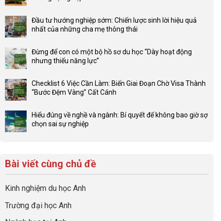
Không
có
Đầu tư hướng nghiệp sớm: Chiến lược sinh lời hiệu quả
bình
nhất của những cha mẹ thông thái
luận
Không
ở
có
Lợi
Đừng để con có một bộ hồ sơ du học “Dày hoạt động
bình
thế
nhưng thiếu năng lực”
luận
4F
Không
ở
và
có
Đầu
Checklist 6 Việc Cần Làm: Biến Giai Đoạn Chờ Visa Thành
sức
bình
tư
“Bước Đệm Vàng” Cất Cánh
mạnh
luận
hướng
Không
của
ở
nghiệp
có
network
Đừng
Hiểu đúng về nghề và ngành: Bí quyết để không bao giờ sợ
sớm:
bình
gia
để
chọn sai sự nghiệp
Chiến
luận
đình
con
Không
lược
ở
trong
có
có
sinh
Checklist
định
một
bình
lời
6
hướng
bộ
luận
hiệu
Bài viết cùng chủ đề
Việc
sự
hồ
ở
quả
Cần
nghiệp
sơ
Hiểu
nhất
Làm:
du
đúng
Kinh nghiệm du học Anh
của
Biến
học
về
những
Giai
“Dày
nghề
Trường đại học Anh
cha
Đoạn
hoạt
và
mẹ
Chờ
động
ngành: