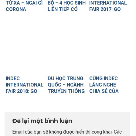
TỪ XA – NGẠI GÌ
BỘ – 4 HỌC SINH
INTERNATIONAL
CORONA
LIÊN TIẾP CÓ
FAIR 2017: GO
VISA BAY NGAY
FOR FUTURE –
SANG TRUNG
GO FOR LOVE
QUỐC
INDEC
DU HỌC TRUNG
CÙNG INDEC
INTERNATIONAL
QUỐC – NGÀNH
LẮNG NGHE
FAIR 2018: GO
TRUYỀN THÔNG
CHIA SẺ CỦA
FOR FUTURE, GO
NÊN CHỌN
BẠN TRẦN NGỌC
FOR LOVE
TRƯỜNG NÀO?
TRANG VỀ CUỘC
SỐNG DU HỌC
SINH TẠI TRUNG
Để lại một bình luận
QUỐC
Email của bạn sẽ không được hiển thị công khai.
Các