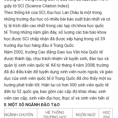
giấy tờ SCI (Science Citation Index).
Theo thống kê của SCI, Đại học Lan Châu là một trong
những trường đại học có nhiều bài báo xuất bản nhất và có
tỷ lệ trích dẫn cao nhất trong các tạp chí khoa học quốc
tế. Trong những năm gần đây, số lượng các bài báo khoa
học được SCI chấp nhận đã được xếp hạng trong số 39
trường đại học hàng đầu ở Trung Quốc.
Năm 2002, trường Cao đẳng Giao lưu Văn hóa Quốc tế
được thành lập, chịu trách nhiệm về tuyển sinh, đào tạo và
quản lý sinh viên quốc tế. Kể từ tháng 4 năm 2008, trường
đã đủ điều kiện để tuyển dụng sinh viên nước ngoài, và giáo
dục của sinh viên quốc tế ở Trung Quốc đã cho thấy một xu
hướng phát triển tốt. Hiện tại có hơn 500 sinh viên quốc tế
đến từ 52 quốc gia, bao gồm các cấp độ khác nhau: sinh
viên cao cấp, sinh viên đại học, thạc sĩ và sinh viên tiến sĩ.
II. MỘT SỐ NGÀNH ĐÀO TẠO
HỆ THỐNG
HỌC
NGÀNH CHUYÊN
NGÔN NGỮ
TRƯỜNG HỌC
PHÍ