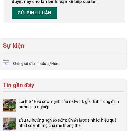
duyệt này cho lần bình luận kế tiếp của tôi.
Sự kiện
Không có sắp tới các sự kiện.
Notice
Tin gần đây
Lợi thế 4F và sức mạnh của network gia đình trong định
hướng sự nghiệp
Không
có
Đầu tư hướng nghiệp sớm: Chiến lược sinh lời hiệu quả
bình
nhất của những cha mẹ thông thái
luận
Không