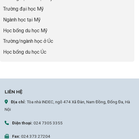
Vàng”
bao
Cất
Trường đại học Mỹ
giờ
Cánh
sợ
Ngành học tại Mỹ
chọn
sai
Học bổng du học Mỹ
sự
nghiệp
Trường/ngành học ở Úc
Học bổng du học Úc
LIÊN HỆ
Địa chỉ:
Tòa nhà INDEC, ngõ 474 Xã Đàn, Nam Đồng, Đống Đa, Hà
Nội
Điện thoại:
024 7305 3355
Fax:
024 373 27204