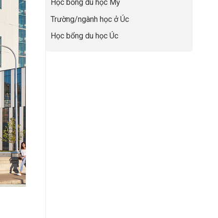
Học bổng du học Mỹ
sự
nghiệp
Trường/ngành học ở Úc
Học bổng du học Úc