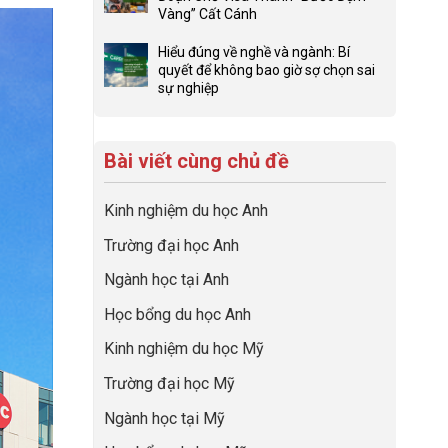
Tìm
hướng
luận
Vàng” Cất Cánh
network
kiếm
nghiệp
ở
Không
gia
sớm:
Đừng
có
đình
Hiểu đúng về nghề và ngành: Bí
à
Chiến
để
bình
trong
quyết để không bao giờ sợ chọn sai
lược
con
luận
định
sự nghiệp
Xem
sinh
có
ở
Không
hướng
lời
một
Checklist
có
sự
Hướng
hiệu
bộ
6
bình
nghiệp
quả
hồ
Việc
Bài viết cùng chủ đề
luận
nhất
sơ
Cần
ở
của
du
Làm:
Hiểu
những
học
Kinh nghiệm du học Anh
Biến
đúng
cha
“Dày
Giai
về
mẹ
Trường đại học Anh
hoạt
Đoạn
nghề
thông
động
Chờ
và
thái
Ngành học tại Anh
nhưng
Visa
ngành:
thiếu
Thành
Bí
Học bổng du học Anh
năng
“Bước
quyết
lực”
Đệm
để
Kinh nghiệm du học Mỹ
Vàng”
không
Cất
bao
Trường đại học Mỹ
Cánh
giờ
sợ
Ngành học tại Mỹ
chọn
sai