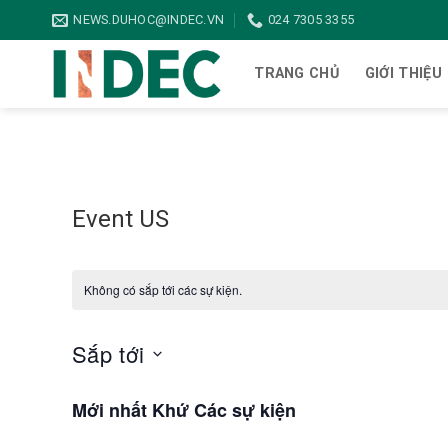
Bỏ
NEWS.DUHOC@INDEC.VN
024 7305 3355
qua
nội
TRANG CHỦ
GIỚI THIỆU
dung
Event US
Không có sắp tới các sự kiện.
Sắp tới
Chọn
Mới nhất Khứ Các sự kiện
ngày.