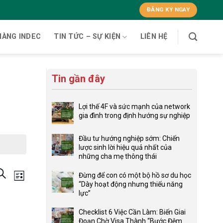
ĐĂNG KÝ NGAY
HÀNG INDEC
TIN TỨC – SỰ KIỆN
LIÊN HỆ
Tin gần đây
Lợi thế 4F và sức mạnh của network
gia đình trong định hướng sự nghiệp
Không
có
Đầu tư hướng nghiệp sớm: Chiến
bình
lược sinh lời hiệu quả nhất của
luận
những cha mẹ thông thái
ở
Không
Lợi
Các
ÌM
Sự
có
Đừng để con có một bộ hồ sơ du học
thế
DANH
bình
“Dày hoạt động nhưng thiếu năng
4F
sự
kiện
SÁCH
luận
lực”
và
ở
Không
iện
Xem
sức
Đầu
có
Checklist 6 Việc Cần Làm: Biến Giai
mạnh
tư
Hướng
bình
Đoạn Chờ Visa Thành “Bước Đệm
của