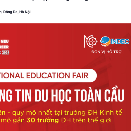
n, Đống Đa, Hà Nội