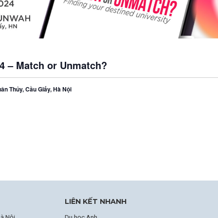
24 – Match or Unmatch?
ân Thủy, Cầu Giấy, Hà Nội
LIÊN KẾT NHANH
à Nội
Du học Anh