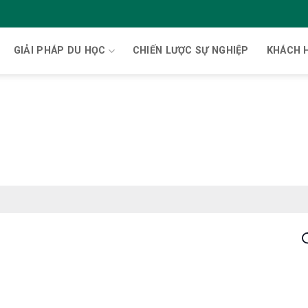
GIẢI PHÁP DU HỌC
CHIẾN LƯỢC SỰ NGHIỆP
KHÁCH 
T
k